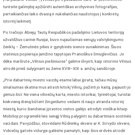
turėsite galimybę apžiūrėti autentiškas archyvines fotografijas,
perteikiančias laiko dvasią ir nukeliančias naudotojus į konkretų
istorinį laikmetį.
Po trečiojo Abiejų Tautų Respublikos padalijimo Lietuvos teritoriją
užvaldžius carinei Rusijai, buvo nujaučiamas senųjų valstybingumo
ženklų – Žemutinės pilies ir gynybinės sienos sunaikinimas. Šiuos
statinius popieriuje įamžino tapytojas Pranciškus Smuglevičius. Jo
dėka maršrute „Vilnius piešiniuose“ galime išvysti, kaip istorinis Vilnius
atrodė prieš sulyginant su žeme XVIII–XIX a. amžių sandūroje.
„Prie dabartinių miesto vaizdų esame labai įpratę, tačiau mūsų
smalsumas skatina mus atrasti kitokį Vilnių, pažinti jo kaitą, pajausti jo
genus loci
. Ne viena vilniečių karta, miesto istorikai, tyrinėtojai, turistai
kiekvieną dieną būtent žingeidumo vedami iš naujo atranda istorinį
miestą, kurio šiandienai įprastos vietos galėjo atrodyti visiškai kitaip.
Mobilioji programėlė leis senąjį Vilnių palyginti su dabartiniais sostinės
vaizdais. Pavyzdžiui, stovėdami Rūdninkų skvere ar K. Sirvydo skvere,
Vokiečių gatvės viduryje galėsite pamatyti, kaip šios erdvės atrodė