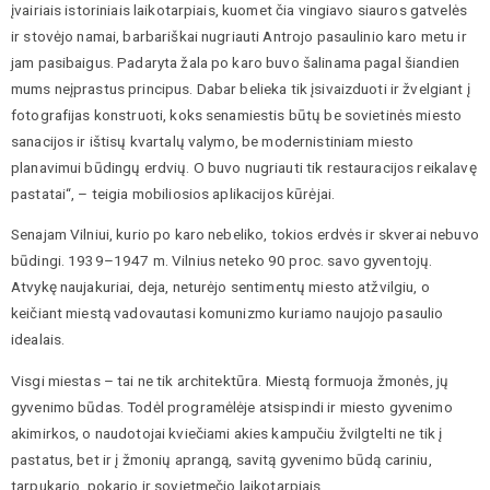
įvairiais istoriniais laikotarpiais, kuomet čia vingiavo siauros gatvelės
ir stovėjo namai, barbariškai nugriauti Antrojo pasaulinio karo metu ir
jam pasibaigus. Padaryta žala po karo buvo šalinama pagal šiandien
mums neįprastus principus. Dabar belieka tik įsivaizduoti ir žvelgiant į
fotografijas konstruoti, koks senamiestis būtų be sovietinės miesto
sanacijos ir ištisų kvartalų valymo, be modernistiniam miesto
planavimui būdingų erdvių. O buvo nugriauti tik restauracijos reikalavę
pastatai“, – teigia mobiliosios aplikacijos kūrėjai.
Senajam Vilniui, kurio po karo nebeliko, tokios erdvės ir skverai nebuvo
būdingi. 1939–1947 m. Vilnius neteko 90 proc. savo gyventojų.
Atvykę naujakuriai, deja, neturėjo sentimentų miesto atžvilgiu, o
keičiant miestą vadovautasi komunizmo kuriamo naujojo pasaulio
idealais.
Visgi miestas – tai ne tik architektūra. Miestą formuoja žmonės, jų
gyvenimo būdas. Todėl programėlėje atsispindi ir miesto gyvenimo
akimirkos, o naudotojai kviečiami akies kampučiu žvilgtelti ne tik į
pastatus, bet ir į žmonių aprangą, savitą gyvenimo būdą cariniu,
tarpukario, pokario ir sovietmečio laikotarpiais.