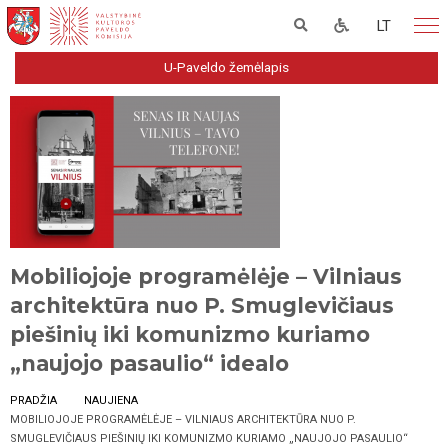
LT
U-Paveldo žemėlapis
Mobiliojoje programėlėje – Vilniaus
architektūra nuo P. Smuglevičiaus
piešinių iki komunizmo kuriamo
„naujojo pasaulio“ idealo
PRADŽIA
NAUJIENA
MOBILIOJOJE PROGRAMĖLĖJE – VILNIAUS ARCHITEKTŪRA NUO P.
SMUGLEVIČIAUS PIEŠINIŲ IKI KOMUNIZMO KURIAMO „NAUJOJO PASAULIO“