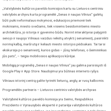
„Valstybinės kultūros paveldo komisijos kartu su Lietuvos centriniu
valstybės archyvu kurta programėlė „Senas ir naujas Vilnius“ galėtų
būti puiki neformalaus mokymosi, edukacijos priemonė tiek
mokiniams, miesto svečiams, tiek visiems besidomintiems miesto
architektūra, jo istorija ir gyvenimo būdu. Norint interaktyviai palyginti
senojo ir naujojo Vilniaus vaizdus reikėtų atvykti į senamiestį, pasirinkti
norimą kalbą, maršrutą ir keliauti miesto istorijos pėdsakais. Tai tarsi
ekskursija po senamiestį, kurios gidas – jūsų telefonas, o šeimininkas
jūs pats“, – teigia mobiliosios aplikacijos kūrėjai.
Mobiliąją programėlę „Senas ir naujas Vilnius“ jau galima parsisiųsti iš
Google Play ir App Store. Naudojimui yra būtinas interneto ryšys.
Vilniaus istorinį centrą galite tyrinėti lietuvių, anglų ar rusų kalbomis.
Programėlės partneris – Lietuvos centrinis valstybės archyvas
Valstybinė kultūros paveldo komisija yra Seimo, Respublikos
Prezidento ir Vyriausybės ekspertė ir patarėja valstybinės kultūros
paveldo apsaugos politikos, jos įgyvendinimo, vertinimo ir tobulinimo