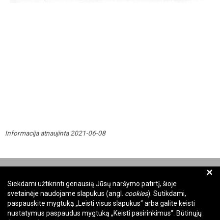
Informacija atnaujinta 2021-06-08
+
Siekdami užtikrinti geriausią Jūsų naršymo patirtį, šioje
svetainėje naudojame slapukus (angl.
cookies
). Sutikdami,
paspauskite mygtuką „Leisti visus slapukus“ arba galite keisti
nustatymus paspaudus mygtuką „Keisti pasirinkimus“. Būtinųjų