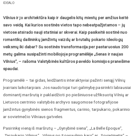
IDEALO
Vilnius ir jo architektūra kaip ir daugelis kitų miestų per amžius keitė
savo veidą. Kai kurios sostinės vietos tapo nebeatpažįstamos – jų
vietose atsirado nauji statiniai ar skverai. Kaip pasikeitė sostinė nuo
romantikų dailininkų įamžintų vaizdų ar brutalių pokario ideologų
veiksmų iki dabar? Su sostinės transformacija per pastaruosius 200
metų galima susipažinti mobiliojoje programėlėje „Senas ir naujas
Vilnius“, – rašoma Valstybinės kultūros paveldo komisijos pranešime
spaudai.
Programėlė – tai gidas, leidžiantis interaktyviai pažinti senąjį Vilnių
įvairiais laikotarpiais. Jos naudotojai turi galimybę pasirinkti labiausiai
dominantį maršrutą ir paklaidžioti po piešiniuose užfiksuotą Vilnių ar
Lietuvos centrinio valstybės archyvo saugomose fotografijose
įamžintus gynybinės sienos fragmentus, carinio, tarpukario, pokarinio
ar sovietmečio Vilniaus gatveles.
Pasirinkę vieną iš maršrutų – „Gynybinė siena“, „La Belle Epoque“,
„Tarpukario Vilnius“, „Vilnius po II pasaulinio karo“ ar „Sovietmetis“ –