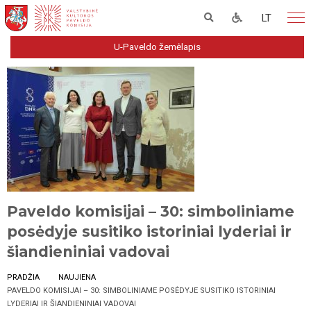
LT
U-Paveldo žemėlapis
Paveldo komisijai – 30: simboliniame
posėdyje susitiko istoriniai lyderiai ir
šiandieniniai vadovai
PRADŽIA
NAUJIENA
PAVELDO KOMISIJAI – 30: SIMBOLINIAME POSĖDYJE SUSITIKO ISTORINIAI
LYDERIAI IR ŠIANDIENINIAI VADOVAI