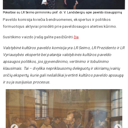
Pokalbiai su LR Seimo pirmininku prof. dr. V. Landsbergiu apie paveldo išsaugojimą
Paveldo komisija kviečia bendruomenes, ekspertus ir politikos
formuotojus aktyviai prisidėti prie paveldosaugos ateities kūrimo.
Susitikimo vaizdo įrašą galite pasižiūrėti
čia
Valstybinė kultūros paveldo komisija yra LR Seimo, LR Prezidento ir LR
Vyriausybės ekspertė bei patarėja valstybinės kultūros paveldo
apsaugos politikos, jos įgyvendinimo, vertinimo ir tobulinimo
klausimais. Tai – dvylika nepriklausomų deleguotų ir skiriamų įvairių
sričių ekspertų, kurie gali nešališkai įvertinti kultūros paveldo apsaugą
ir su ja susijusius procesus.