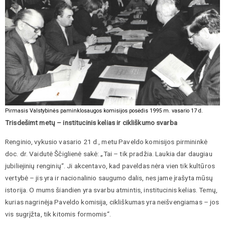
Pirmasis Valstybinės paminklosaugos komisijos posėdis 1995 m. vasario 17 d.
Trisdešimt metų – institucinis kelias ir cikliškumo svarba
Renginio, vykusio vasario 21 d., metu Paveldo komisijos pirmininkė
doc. dr. Vaidutė Ščiglienė sakė: „Tai – tik pradžia. Laukia dar daugiau
jubiliejinių renginių“. Ji akcentavo, kad paveldas nėra vien tik kultūros
vertybė – jis yra ir nacionalinio saugumo dalis, nes jame įrašyta mūsų
istorija. O mums šiandien yra svarbu atmintis, institucinis kelias. Temų,
kurias nagrinėja Paveldo komisija, cikliškumas yra neišvengiamas – jos
vis sugrįžta, tik kitomis formomis“.