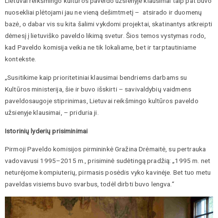
Lietuvai reikšmingo kultūros paveldo užsienyje klausimai taip pat buvo
nuosekliai plėtojami jau ne vieną dešimtmetį – atsirado ir duomenų
bazė, o dabar vis su kita šalimi vykdomi projektai, skatinantys atkreipti
dėmesį į lietuviško paveldo likimą svetur. Šios temos vystymas rodo,
kad Paveldo komisija veikia ne tik lokaliame, bet ir tarptautiniame
kontekste.
„Susitikime kaip prioritetiniai klausimai bendriems darbams su
Kultūros ministerija, šie ir buvo išskirti – savivaldybių vaidmens
paveldosaugoje stiprinimas, Lietuvai reikšmingo kultūros paveldo
užsienyje klausimai, – priduria ji.
Istorinių lyderių prisiminimai
Pirmoji Paveldo komisijos pirmininkė Gražina Drėmaitė, su pertrauka
vadovavusi 1995–2015 m., prisiminė sudėtingą pradžią: „1995 m. net
neturėjome kompiuterių, pirmasis posėdis vyko kavinėje. Bet tuo metu
paveldas visiems buvo svarbus, todėl dirbti buvo lengva.“