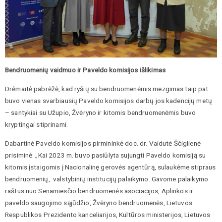
Bendruomenių vaidmuo ir Paveldo komisijos išlikimas
Drėmaitė pabrėžė, kad ryšių su bendruomenėmis mezgimas taip pat
buvo vienas svarbiausių Paveldo komisijos darbų jos kadencijų metų
– santykiai su Užupio, Žvėryno ir kitomis bendruomenėmis buvo
kryptingai stiprinami.
Dabartinė Paveldo komisijos pirmininkė doc. dr. Vaidutė Ščiglienė
prisiminė: „Kai 2023 m. buvo pasiūlyta sujungti Paveldo komisiją su
kitomis įstaigomis į Nacionalinę gerovės agentūrą, sulaukėme stipraus
bendruomenių, valstybinių institucijų palaikymo. Gavome palaikymo
raštus nuo Senamiesčio bendruomenės asociacijos, Aplinkos ir
paveldo saugojimo sąjūdžio, Žvėryno bendruomenės, Lietuvos
Respublikos Prezidento kanceliarijos, Kultūros ministerijos, Lietuvos