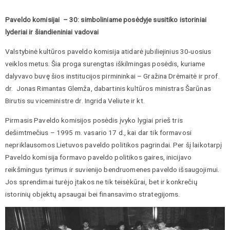
Paveldo komisijai – 30: simboliniame posėdyje susitiko istoriniai
lyderiai ir šiandieniniai vadovai
Valstybinė kultūros paveldo komisija atidarė jubiliejinius 30-uosius
veiklos metus. Šia proga surengtas iškilmingas posėdis, kuriame
dalyvavo buvę šios institucijos pirmininkai – Gražina Drėmaitė ir prof.
dr. Jonas Rimantas Glemža, dabartinis kultūros ministras Šarūnas
Birutis su viceministre dr. Ingrida Veliute ir kt.
Pirmasis Paveldo komisijos posėdis įvyko lygiai prieš tris
dešimtmečius – 1995 m. vasario 17 d., kai dar tik formavosi
nepriklausomos Lietuvos paveldo politikos pagrindai. Per šį laikotarpį
Paveldo komisija formavo paveldo politikos gaires, inicijavo
reikšmingus tyrimus ir suvienijo bendruomenes paveldo išsaugojimui.
Jos sprendimai turėjo įtakos ne tik teisėkūrai, bet ir konkrečių
istorinių objektų apsaugai bei finansavimo strategijoms.