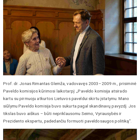
Prof. dr. Jonas Rimantas Glemža, vadovavęs 2003–2009 m., prisiminė
Paveldo komisijos kūrimosi laikotarpį: „Paveldo komisija atsirado
kartu su pirmuoju atkurtos Lietuvos paveldui skirtu įstatymu. Mano
siūlymu Paveldo komisija buvo sukurta pagal skandinavų pavyzdį. Jos
tikslas buvo aiškus – būti nepriklausomu Seimo, Vyriausybės ir
Prezidento ekspertu, padedančiu formuoti paveldosaugos politiką“.