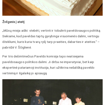
Žvilgsnis į ateitį
„Mūsų misija aiški: stebėti, vertinti ir tobulinti paveldosaugos politiką.
Siekiame, kad paveldas taptų gyvybinga visuomenės dalimi, vertingu
ištekliumi, kuris kuria tvarų ryšį tarp praeities, dabarties ir ateities.“ –
pabrėžė V. Ščiglienė.
Per tris dešimtmečius Paveldo komisija tapo neatsiejama
paveldosaugos politikos dalimi. Ji dirba ne imperatyviai, bet kaip
ekspertinė patariamoji institucija, kuri užtikrina nešališką paveldo
vertinimą ir ilgalaikę jo apsaugą.