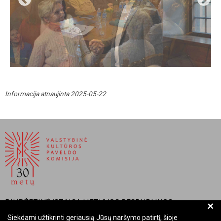
Informacija atnaujinta 2025-05-22
BIUDŽETINĖ ĮSTAIGA LIETUVOS RESPUBLIKOS
+
VALSTYBINĖ KULTŪROS PAVELDO KOMISIJA
Siekdami užtikrinti geriausią Jūsų naršymo patirtį, šioje