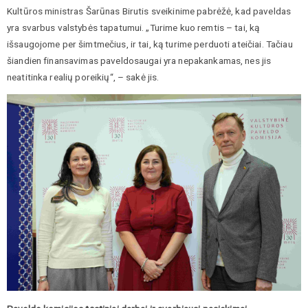
Kultūros ministras Šarūnas Birutis sveikinime pabrėžė, kad paveldas
yra svarbus valstybės tapatumui. „Turime kuo remtis – tai, ką
išsaugojome per šimtmečius, ir tai, ką turime perduoti ateičiai. Tačiau
šiandien finansavimas paveldosaugai yra nepakankamas, nes jis
neatitinka realių poreikių“, – sakė jis.