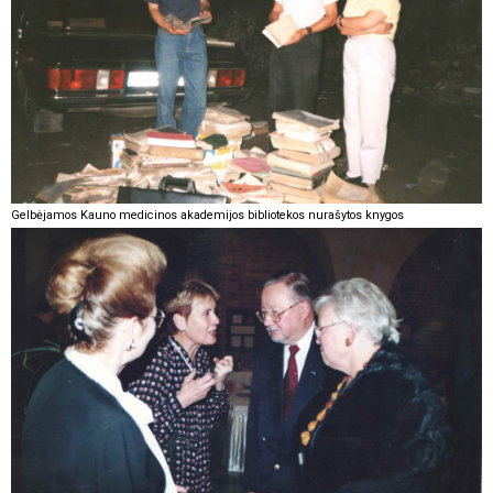
Gelbėjamos Kauno medicinos akademijos bibliotekos nurašytos knygos