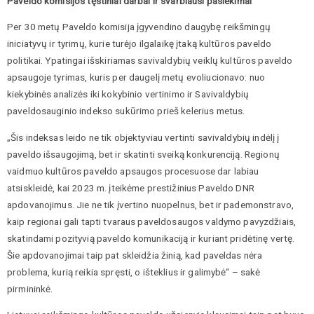
Paveldo komisijos tęstiniai darbai ir svarbiausi pasiekimai
Per 30 metų Paveldo komisija įgyvendino daugybę reikšmingų
iniciatyvų ir tyrimų, kurie turėjo ilgalaikę įtaką kultūros paveldo
politikai. Ypatingai išskiriamas savivaldybių veiklų kultūros paveldo
apsaugoje tyrimas, kuris per daugelį metų evoliucionavo: nuo
kiekybinės analizės iki kokybinio vertinimo ir Savivaldybių
paveldosauginio indekso sukūrimo prieš kelerius metus.
„Šis indeksas leido ne tik objektyviau vertinti savivaldybių indėlį į
paveldo išsaugojimą, bet ir skatinti sveiką konkurenciją. Regionų
vaidmuo kultūros paveldo apsaugos procesuose dar labiau
atsiskleidė, kai 2023 m. įteikėme prestižinius Paveldo DNR
apdovanojimus. Jie ne tik įvertino nuopelnus, bet ir pademonstravo,
kaip regionai gali tapti tvaraus paveldosaugos valdymo pavyzdžiais,
skatindami pozityvią paveldo komunikaciją ir kuriant pridėtinę vertę.
Šie apdovanojimai taip pat skleidžia žinią, kad paveldas nėra
problema, kurią reikia spręsti, o išteklius ir galimybė“ – sakė
pirmininkė.