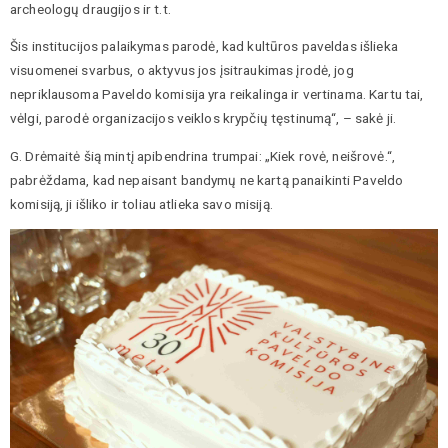
archeologų draugijos ir t.t.
Šis institucijos palaikymas parodė, kad kultūros paveldas išlieka
visuomenei svarbus, o aktyvus jos įsitraukimas įrodė, jog
nepriklausoma Paveldo komisija yra reikalinga ir vertinama. Kartu tai,
vėlgi, parodė organizacijos veiklos krypčių tęstinumą“, – sakė ji.
G. Drėmaitė šią mintį apibendrina trumpai: „Kiek rovė, neišrovė.“,
pabrėždama, kad nepaisant bandymų ne kartą panaikinti Paveldo
komisiją, ji išliko ir toliau atlieka savo misiją.