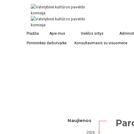
Pradžia
Apie mus
Veiklos sritys
Administ
Pirmininkės darbotvarkė
Konsultavimasis su visuomene
Par
Naujienos
2026