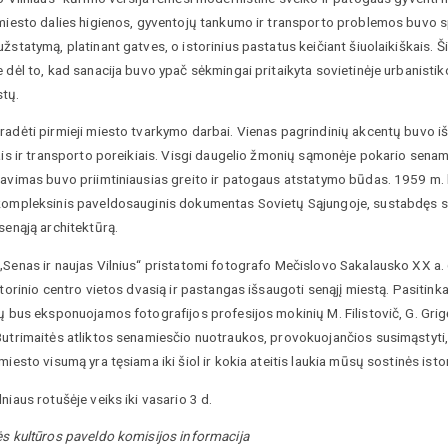
 miesto dalies higienos, gyventojų tankumo ir transporto problemos buvo s
žstatymą, platinant gatves, o istorinius pastatus keičiant šiuolaikiškais. 
 dėl to, kad sanacija buvo ypač sėkmingai pritaikyta sovietinėje urbanistik
tų.
radėti pirmieji miesto tvarkymo darbai. Vienas pagrindinių akcentų buvo iš
ais ir transporto poreikiais. Visgi daugelio žmonių sąmonėje pokario senami
ravimas buvo priimtiniausias greito ir patogaus atstatymo būdas. 1959 m.
kompleksinis paveldosauginis dokumentas Sovietų Sąjungoje, sustabdęs se
senąją architektūrą.
Senas ir naujas Vilnius“ pristatomi fotografo Mečislovo Sakalausko XX a. 
storinio centro vietos dvasią ir pastangas išsaugoti senąjį miestą. Pasitink
ų bus eksponuojamos fotografijos profesijos mokinių M. Filistovič, G. Grigėna
Butrimaitės atliktos senamiesčio nuotraukos, provokuojančios susimąstyti,
miesto visumą yra tęsiama iki šiol ir kokia ateitis laukia mūsų sostinės isto
niaus rotušėje veiks iki vasario 3 d.
ės kultūros paveldo komisijos informacija