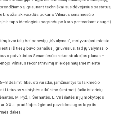
prendžiamos, griaunant techniškai susidėvėjusius pastatus,
Šie bruožai akivaizdūs pokario Vilniaus senamiesčio
oje ir tapo ideologiniu pagrindu po karo pertvarkant daugelį
tisų kvartalų bei posesijų „išvalymas“, motyvuojant miesto
estis iš tiesų buvo panašus į griuvėsius, tad jų valymas, o
 buvo patvirtintas Senamiesčio rekonstrukcijos planas –
nojo Vilniaus rekonstravimą ir leidęs naujame mieste
6–8 dešimt. fiksuoti vaizdai, įamžinantys to laikmečio
ant Lietuvos valstybės atkūrimo šimtmetį, šalia istorinių
itės, M. Pyž, I. Šernaitės, L. Viršilaitės ir jų mokytojos
 ar XX a. pradžioje užgimusi paveldosaugos kryptis
rinės dalies.