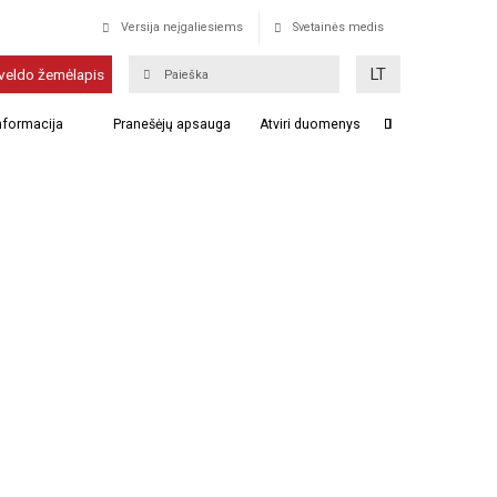
Versija neįgaliesiems
Svetainės medis
LT
veldo žemėlapis
informacija
Pranešėjų apsauga
Atviri duomenys