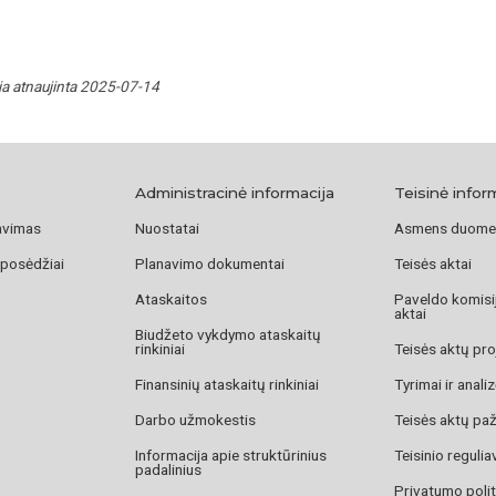
ja atnaujinta 2025-07-14
Administracinė informacija
Teisinė infor
avimas
Nuostatai
Asmens duome
 posėdžiai
Planavimo dokumentai
Teisės aktai
Ataskaitos
Paveldo komisij
aktai
Biudžeto vykdymo ataskaitų
rinkiniai
Teisės aktų pro
Finansinių ataskaitų rinkiniai
Tyrimai ir anali
Darbo užmokestis
Teisės aktų pa
Informacija apie struktūrinius
Teisinio reguli
padalinius
Privatumo polit