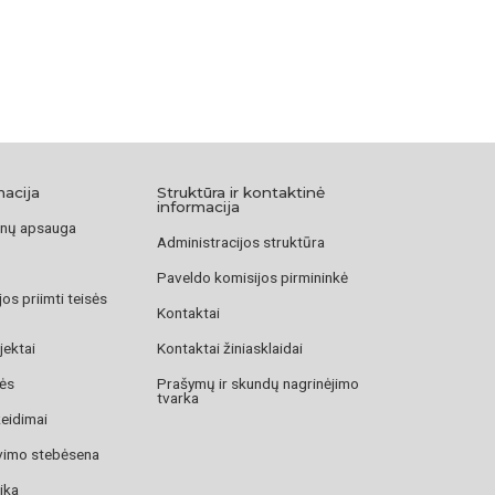
macija
Struktūra ir kontaktinė
informacija
nų apsauga
Administracijos struktūra
Paveldo komisijos pirmininkė
os priimti teisės
Kontaktai
jektai
Kontaktai žiniasklaidai
zės
Prašymų ir skundų nagrinėjimo
tvarka
žeidimai
avimo stebėsena
ika