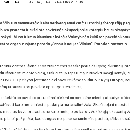
NAUJIENA
PARODA „SENAS IR NAUJAS VILNIUS“
ė Vilniaus senamiesčio kaita neišvengiamai verčia istorinių fotografijų paga
s buvo prarasta ir sužalota sovietinės okupacijos laikotarpiu bei susimąstyt
sakyti į šiuos ir kitus klausimus kviečia
Valstybinės kultūros paveldo komis
entro organizuojama paroda „Senas ir naujas Vilnius“. Parodos partneris –
storinis centras, šiandienos visuomenei pasakojantis daugybę skirtingų istor
lu išsaugoti miesto veidą, atskleisti jo tapatumą ir suvokti savąjį santykį
ir UNESCO pelnytai įvertintas dėl savo reikšmės Vidurio ir Rytų Europai, se
ančių urbanistikos paveldo apsaugos tendencijų.
rchitektūros paveldo praradimai siejami su sovietine miestų atstatymo ideol
aičiuoti karo metu miestui padaryta materialinė žala. Skaičiuojant nuostoliu
is miestas buvo prarastas ne karo metu, o po karo. „Vokiškųjų okupantų ž
s plane“ pažymėta, kad daugiau nei pusė senamiesčio pastatų išliko nesuža
o Vilniaus“ kūrimo versija rėmėsi modernistine sveiko ir patogaus gyventi 