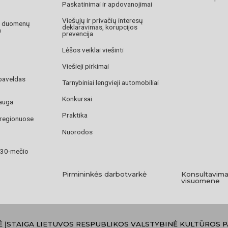
Paskatinimai ir apdovanojimai
Viešųjų ir privačių interesų
o duomenų
deklaravimas, korupcijos
a
prevencija
Lėšos veiklai viešinti
Viešieji pirkimai
paveldas
Tarnybiniai lengvieji automobiliai
Konkursai
auga
Praktika
 regionuose
Nuorodos
 30-mečio
Pirmininkės darbotvarkė
Konsultavima
visuomene
Ė ĮSTAIGA LIETUVOS RESPUBLIKOS VALSTYBINĖ KULTŪROS 