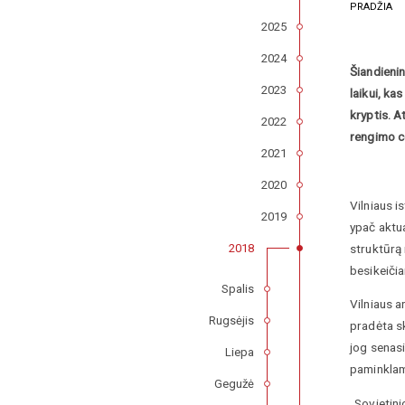
PRADŽIA
2025
2024
Šiandienin
2023
laikui, ka
kryptis
.
At
2022
rengimo c
2021
2020
Vilniaus i
2019
ypač aktua
struktūrą 
2018
besikeiči
Spalis
Vilniaus a
Rugsėjis
pradėta sk
jog senas
Liepa
paminklam
Gegužė
„Sovietini