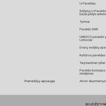
U-Paveldas
Siūlymų U-Paveld
bazei pildyti anket
Tyrimai
Paveldo DNR
UNESCO pasaulio 
Lietuvoje
Dvarų sodybų aps
Kultūros paveldas
Tarptautiniai ryšiai
Paveldo komisijos
minėjimas
Pranešėjų apsauga
Atviri duomenys
BIUDŽETIN