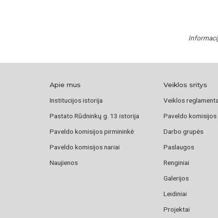
Informaci
Apie mus
Veiklos sritys
Institucijos istorija
Veiklos reglament
Pastato Rūdninkų g. 13 istorija
Paveldo komisijos
Paveldo komisijos pirmininkė
Darbo grupės
Paveldo komisijos nariai
Paslaugos
Naujienos
Renginiai
Galerijos
Leidiniai
Projektai