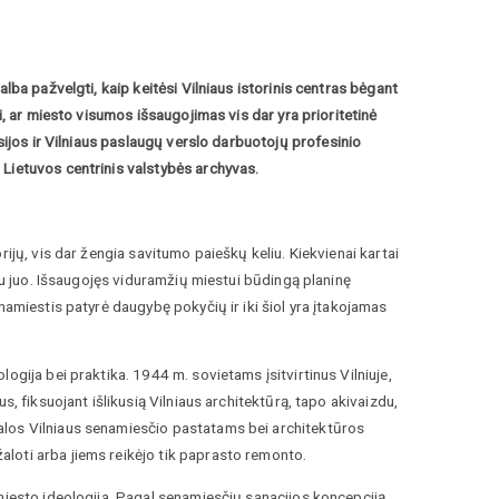
lba pažvelgti, kaip keitėsi Vilniaus istorinis centras bėgant
i, ar miesto visumos išsaugojimas vis dar yra prioritetinė
ijos ir Vilniaus paslaugų verslo darbuotojų profesinio
 Lietuvos centrinis valstybės archyvas.
ijų, vis dar žengia savitumo paieškų keliu. Kiekvienai kartai
 su juo. Išsaugojęs viduramžių miestui būdingą planinę
namiestis patyrė daugybę pokyčių ir iki šiol yra įtakojamas
ogija bei praktika. 1944 m. sovietams įsitvirtinus Vilniuje,
s, fiksuojant išlikusią Vilniaus architektūrą, tapo akivaizdu,
alos Vilniaus senamiesčio pastatams bei architektūros
loti arba jiems reikėjo tik paprasto remonto.
miesto ideologija. Pagal senamiesčių sanacijos koncepciją,