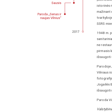
Sausis
istorinės
mažinant u
Paroda „Senas ir
tvarkyboje
naujas Vilnius“
SSRS mies
2017
1948 m. p
sanitarini
ne restau
pirmasis 
išsaugoti 
Parodoje „
Vilniaus i
fotografij
Jogailės 
išsaugoti 
Paroda Vil
Valstybin