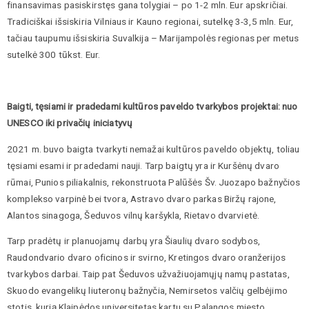
finansavimas pasiskirstęs gana tolygiai – po 1-2 mln. Eur apskričiai.
Tradiciškai išsiskiria Vilniaus ir Kauno regionai, sutelkę 3-3,5 mln. Eur,
tačiau taupumu išsiskiria Suvalkija – Marijampolės regionas per metus
sutelkė 300 tūkst. Eur.
Baigti, tęsiami ir pradedami kultūros paveldo tvarkybos projektai: nuo
UNESCO iki privačių iniciatyvų
2021 m. buvo baigta tvarkyti nemažai kultūros paveldo objektų, toliau
tęsiami esami ir pradedami nauji. Tarp baigtų yra ir Kuršėnų dvaro
rūmai, Punios piliakalnis, rekonstruota Palūšės Šv. Juozapo bažnyčios
komplekso varpinė bei tvora, Astravo dvaro parkas Biržų rajone,
Alantos sinagoga, Šeduvos vilnų karšykla, Rietavo dvarvietė.
Tarp pradėtų ir planuojamų darbų yra Šiaulių dvaro sodybos,
Raudondvario dvaro oficinos ir svirno, Kretingos dvaro oranžerijos
tvarkybos darbai. Taip pat Šeduvos užvažiuojamųjų namų pastatas,
Skuodo evangelikų liuteronų bažnyčia, Nemirsetos valčių gelbėjimo
stotis, kurią Klaipėdos universitetas kartu su Palangos miesto