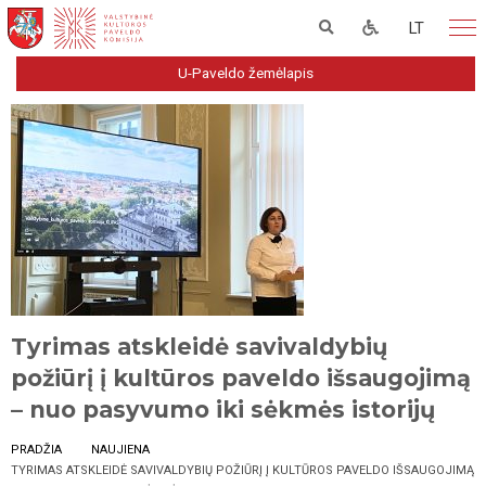
LT
U-Paveldo žemėlapis
Tyrimas atskleidė savivaldybių
požiūrį į kultūros paveldo išsaugojimą
– nuo pasyvumo iki sėkmės istorijų
PRADŽIA
NAUJIENA
TYRIMAS ATSKLEIDĖ SAVIVALDYBIŲ POŽIŪRĮ Į KULTŪROS PAVELDO IŠSAUGOJIMĄ