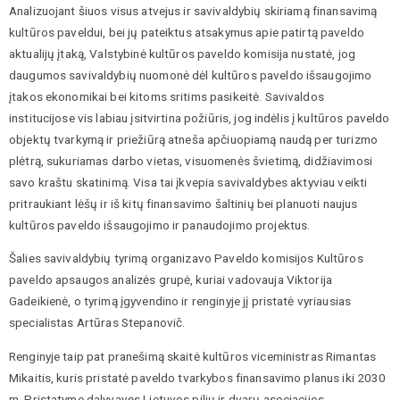
Analizuojant šiuos visus atvejus ir savivaldybių skiriamą finansavimą
kultūros paveldui, bei jų pateiktus atsakymus apie patirtą paveldo
aktualijų įtaką, Valstybinė kultūros paveldo komisija nustatė, jog
daugumos savivaldybių nuomonė dėl kultūros paveldo išsaugojimo
įtakos ekonomikai bei kitoms sritims pasikeitė. Savivaldos
institucijose vis labiau įsitvirtina požiūris, jog indėlis į kultūros paveldo
objektų tvarkymą ir priežiūrą atneša apčiuopiamą naudą per turizmo
plėtrą, sukuriamas darbo vietas, visuomenės švietimą, didžiavimosi
savo kraštu skatinimą. Visa tai įkvepia savivaldybes aktyviau veikti
pritraukiant lėšų ir iš kitų finansavimo šaltinių bei planuoti naujus
kultūros paveldo išsaugojimo ir panaudojimo projektus.
Šalies savivaldybių tyrimą organizavo Paveldo komisijos Kultūros
paveldo apsaugos analizės grupė, kuriai vadovauja Viktorija
Gadeikienė, o tyrimą įgyvendino ir renginyje jį pristatė vyriausias
specialistas Artūras Stepanovič.
Renginyje taip pat pranešimą skaitė kultūros viceministras Rimantas
Mikaitis, kuris pristatė paveldo tvarkybos finansavimo planus iki 2030
m. Pristatyme dalyvavęs Lietuvos pilių ir dvarų asociacijos