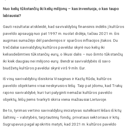
Nuo kelių tūkstančių iki kelių milijonų – kas investuoja, o kas taupo
labiausiai?
Gauti rezultatai atskleidė, kad savivaldybių finansinis indėlis į kultūros
paveldo apsaugą nuo pat 1997 m. nuolat didėja, tačiau 2021 m. šis
augimas sumažėjo dėl pandemijos ir sparčios infliacijos įtakos. Du
trečdaliai savivaldybių kultūros paveldui skyrė nuo kelių iki
keliasdešimties tūkstančių eurų, o likusi dalis – nuo šimto tūkstančių
iki kiek daugiau nei milijono eurų. Bendrai savivaldybės iš savo
biudžetų kultūros paveldui skyrė virš 9 mln. Eur.
Iš visų savivaldybių išsiskiria Visaginas ir Kazlų Rūda, kultūros
paveldo objektams visai neskyrusios lėšų. Taip pat įdomu, kad Trakų
rajono savivaldybė, kuri turi palyginti nemažai kultūros paveldo
objektų, lėšų jiems tvarkyti skiria viena mažiausiai Lietuvoje.
Be to, tyrimas vertino savivaldybių iniciatyvas sutelkiant lėšas iš kitų
šaltinių – valstybės, tarptautinių fondų, privataus sektoriaus ir kitų.
Sugrupavus pagal apskritis matyti, kad 2021 m. kultūros paveldo