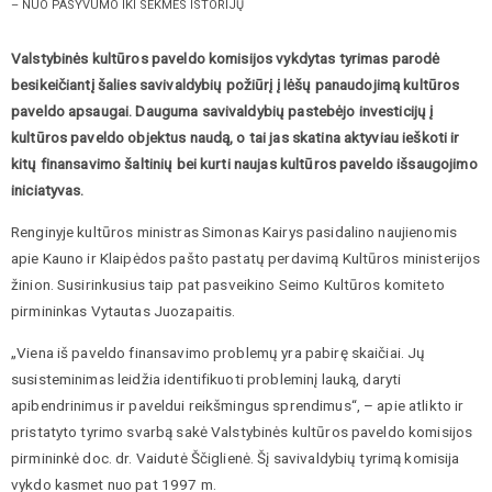
– NUO PASYVUMO IKI SĖKMĖS ISTORIJŲ
Valstybinės kultūros paveldo komisijos vykdytas tyrimas parodė
besikeičiantį šalies savivaldybių požiūrį į lėšų panaudojimą kultūros
paveldo apsaugai. Dauguma savivaldybių pastebėjo investicijų į
kultūros paveldo objektus naudą, o tai jas skatina aktyviau ieškoti ir
kitų finansavimo šaltinių bei kurti naujas kultūros paveldo išsaugojimo
iniciatyvas.
Renginyje kultūros ministras Simonas Kairys pasidalino naujienomis
apie Kauno ir Klaipėdos pašto pastatų perdavimą Kultūros ministerijos
žinion. Susirinkusius taip pat pasveikino Seimo Kultūros komiteto
pirmininkas Vytautas Juozapaitis.
„Viena iš paveldo finansavimo problemų yra pabirę skaičiai. Jų
susisteminimas leidžia identifikuoti probleminį lauką, daryti
apibendrinimus ir paveldui reikšmingus sprendimus“, – apie atlikto ir
pristatyto tyrimo svarbą sakė Valstybinės kultūros paveldo komisijos
pirmininkė doc. dr. Vaidutė Ščiglienė. Šį savivaldybių tyrimą komisija
vykdo kasmet nuo pat 1997 m.