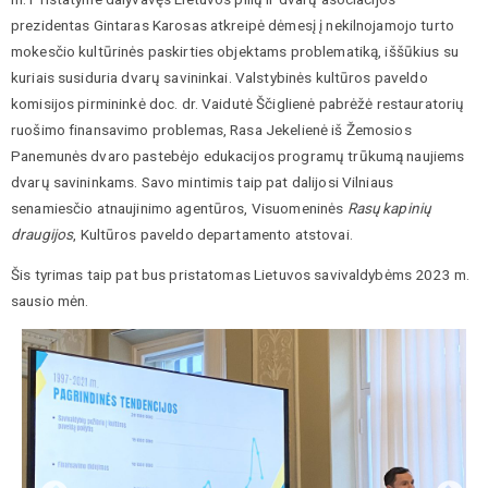
prezidentas Gintaras Karosas atkreipė dėmesį į nekilnojamojo turto
mokesčio kultūrinės paskirties objektams problematiką, iššūkius su
kuriais susiduria dvarų savininkai. Valstybinės kultūros paveldo
komisijos pirmininkė doc. dr. Vaidutė Ščiglienė pabrėžė restauratorių
ruošimo finansavimo problemas, Rasa Jekelienė iš Žemosios
Panemunės dvaro pastebėjo edukacijos programų trūkumą naujiems
dvarų savininkams. Savo mintimis taip pat dalijosi Vilniaus
senamiesčio atnaujinimo agentūros, Visuomeninės
Rasų kapinių
draugijos
, Kultūros paveldo departamento atstovai.
Šis tyrimas taip pat bus pristatomas Lietuvos savivaldybėms 2023 m.
sausio mėn.