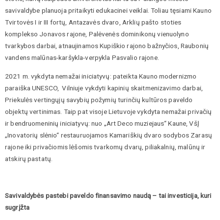
savivaldybe planuoja pritaikyti edukacinei veiklai. Toliau tęsiami Kauno
Tvirtovės I ir III fortų, Antazavės dvaro, Arklių pašto stoties
komplekso Jonavos rajone, Palėvenės dominikonų vienuolyno
tvarkybos darbai, atnaujinamos Kupiškio rajono bažnyčios, Raubonių
vandens malūnas-karšykla-verpykla Pasvalio rajone.
2021 m. vykdyta nemažai iniciatyvų: pateikta Kauno modernizmo
paraiška UNESCO, Vilniuje vykdyti kapinių skaitmenizavimo darbai,
Priekulės vertingųjų savybių požymių turinčių kultūros paveldo
objektų vertinimas. Taip pat visoje Lietuvoje vykdyta nemažai privačių
ir bendruomeninių iniciatyvų: nuo „Art Deco muziejaus“ Kaune, VšĮ
„Inovatorių slėnio“ restauruojamos Kamariškių dvaro sodybos Zarasų
rajone iki privačiomis lėšomis tvarkomų dvarų, piliakalnių, malūnų ir
atskirų pastatų.
Savivaldybės pastebi paveldo finansavimo naudą – tai investicija, kuri
sugrįžta