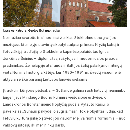
Upsalos Katedra. Gerdos But nuotrauka.
Ne mažiau svarbūs ir simboliniai ženklai: Stokholmo etnografijos
muziejaus kiemelyje stovintys koplytstulpiai primena Kryžių kalną ir
lietuviškąją tradiciją, o Stokholmo kapinėse palaidotas Ignas
Jurkūnas-Šeinius – diplomatas, rašytojas ir moderniosios prozos
pradininkas. Žemėlapyje atsiranda ir Baltijos šalių palaikymo mitingų
vieta Norrmalmstorg aikštėje, kur 1990–1991 m. švedų visuomenė
aktyviai reiškė paramą Lietuvos laisvės siekiams
Įtraukti ir kūrybos pėdsakai – Gotlande galima rasti lietuvių menininko
Eugenijaus Mindaugo Budrio kūrinius viešosiose erdvėse, o
Landskronos Borstahuseno koplyčią puošia Vytauto Kasiulio
paveikslas „Sūnaus paklydėlio sugrįžimas“. Tokie objektai liudija, kad
lietuvių kultūra įsiliejo į Švedijos visuomenę įvairiomis formomis – nuo
valdovų istorijų iki menininkų darbų.