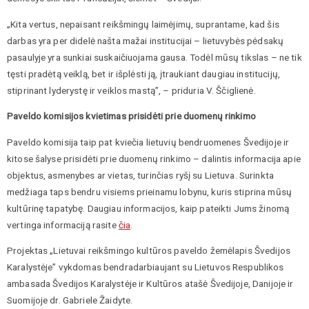
„Kita vertus, nepaisant reikšmingų laimėjimų, suprantame, kad šis
darbas yra per didelė našta mažai institucijai – lietuvybės pėdsakų
pasaulyje yra sunkiai suskaičiuojama gausa. Todėl mūsų tikslas – ne tik
tęsti pradėtą veiklą, bet ir išplėsti ją, įtraukiant daugiau institucijų,
stiprinant lyderystę ir veiklos mastą”, – priduria V. Ščiglienė.
Paveldo komisijos kvietimas prisidėti prie duomenų rinkimo
Paveldo komisija taip pat kviečia lietuvių bendruomenes Švedijoje ir
kitose šalyse prisidėti prie duomenų rinkimo – dalintis informacija apie
objektus, asmenybes ar vietas, turinčias ryšį su Lietuva. Surinkta
medžiaga taps bendru visiems prieinamu lobynu, kuris stiprina mūsų
kultūrinę tapatybę. Daugiau informacijos, kaip pateikti Jums žinomą
vertinga informaciją rasite
čia
.
Projektas „Lietuvai reikšmingo kultūros paveldo žemėlapis Švedijos
Karalystėje” vykdomas bendradarbiaujant su Lietuvos Respublikos
ambasada Švedijos Karalystėje ir Kultūros atašė Švedijoje, Danijoje ir
Suomijoje dr. Gabriele Žaidyte.