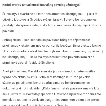
Kodėl svarbu aktualizuoti lietuvišką paveldą užsienyje?
Ši iniciatyva svarbi ne tik istorinės atminties išsaugojimui – ji skirta
stiprinti Lietuvos ir Švedijos ryšius, įtraukti lietuvių bendruomenes,
pristatyti diasporos indėlį ir skatinti visuomenės domėjimąsi kultūros
paveldu.
„Mūsų siekis – kad lietuviškas paveldas būtų atpažįstamas ir
prieinamas kiekvienam, nesvarbu, kur jis bebūtų. Šis projektas leis ne
tik atrasti svarbius objektus, bet ir įtraukti bendruomenes į jų pažinimą
bei išsaugojimą“, – sako Valstybinės kultūros paveldo komisijos
pirmininkė doc. dr. Vaidutė Ščiglienė.
Anot pirmininkės, Paveldo komisija jau ne vienerius metus iš eilės
vykdo projektus, skirtus Lietuvai reikšmingo kultūros paveldo
užsienyje paieškoms, bendradarbiavimui su bendruomenėmis,
dokumentavimui ir sklaidai: „Kiekvienais metais pasirenkama vis kita
šalis. 2023 m. U-Paveldą papildėme Lietuvos tarpukario modernizmo
mokyklos tęstinumo ženklais Jungtinėse Amerikos Valstijose, pernai
dėmesys skirtas Prancūzijai, šiemet – Švedijai.