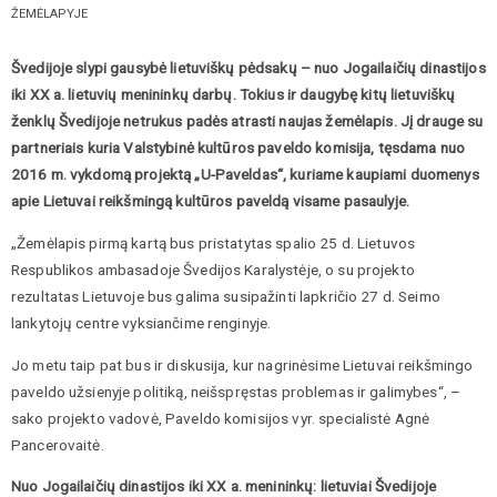
ŽEMĖLAPYJE
Švedijoje slypi gausybė lietuviškų pėdsakų – nuo Jogailaičių dinastijos
iki XX a. lietuvių menininkų darbų. Tokius ir daugybę kitų lietuviškų
ženklų Švedijoje netrukus padės atrasti naujas žemėlapis. Jį drauge su
partneriais kuria Valstybinė kultūros paveldo komisija, tęsdama nuo
2016 m. vykdomą projektą „U-Paveldas“, kuriame kaupiami duomenys
apie Lietuvai reikšmingą kultūros paveldą visame pasaulyje.
„Žemėlapis pirmą kartą bus pristatytas spalio 25 d. Lietuvos
Respublikos ambasadoje Švedijos Karalystėje, o su projekto
rezultatas Lietuvoje bus galima susipažinti lapkričio 27 d. Seimo
lankytojų centre vyksiančime renginyje.
Jo metu taip pat bus ir diskusija, kur nagrinėsime Lietuvai reikšmingo
paveldo užsienyje politiką, neišspręstas problemas ir galimybes“, –
sako projekto vadovė, Paveldo komisijos vyr. specialistė Agnė
Pancerovaitė.
Nuo Jogailaičių dinastijos iki XX a. menininkų: lietuviai Švedijoje