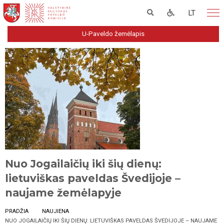
LT
U-Paveldo žemėlapis
Nuo Jogailaičių iki šių dienų:
lietuviškas paveldas Švedijoje –
naujame žemėlapyje
PRADŽIA
NAUJIENA
NUO JOGAILAIČIŲ IKI ŠIŲ DIENŲ: LIETUVIŠKAS PAVELDAS ŠVEDIJOJE – NAUJAME