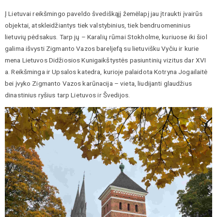
Į Lietuvai reikšmingo paveldo švediškąjį žemėlapį jau įtraukti įvairūs
objektai, atskleidžiantys tiek valstybinius, tiek bendruomeninius
lietuvių pėdsakus. Tarp jų – Karalių rūmai Stokholme, kuriuose iki šiol
galima išvysti Zigmanto Vazos bareljefą su lietuvišku Vyčiu ir kurie
mena Lietuvos Didžiosios Kunigaikštystės pasiuntinių vizitus dar XVI
a. Reikšminga ir Upsalos katedra, kurioje palaidota Kotryna Jogailaitė
bei įvyko Zigmanto Vazos karūnacija – vieta, liudijanti glaudžius
dinastinius ryšius tarp Lietuvos ir Švedijos.