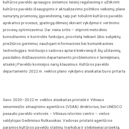
kultūros paveldo apsaugos sistemos teisinį reguliavimą ir užtikrinti
kultūros paveldo išsaugojimo ir aktualizavimo politikos veiksmų plane
numatytų priemonių įgyvendinimą, taip pat tobulinti kultūros paveldo
apskaitos procesus, ypatingą dėmesį skiriant vykdymui ir vertinimo
procesų optimizavimui. Dar viena sritis – stiprinti metodinio
konsultavimo ir kontrolės funkcijas, prioritetą teikiant ūkio subjektų
priežiūros gerinimui, naudojant informacines bei komunikacines
technologijas. Institucijos vadovas aptarė kiekvieną iš šių uždavinių,
pasidalino didžiausiomis departamento problemomis ir laimėjimais,
atsakė į Paveldo komisijos narių klausimus. Kultūros paveldo
departamento 2022 m. veiklos plano vykdymo ataskaitai buvo pritarta
.
Savo 2020–2022 m. veiklos ataskaitas pristatė ir Vilniaus
senamiesčio atnaujinimo agentūros (VSAA) direktorius, bei UNESCO
pasaulio paveldo vietovės – Vilniaus istorinio centro – vietos
valdytojas Gediminas Rutkauskas. Vadovas pristatė agentūros
paramos kultūros paveldo statinių tvarkybai ir stebėsenai projektą,