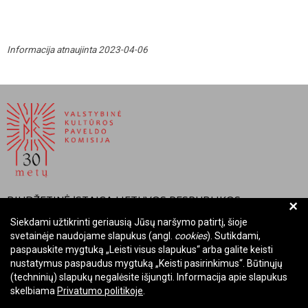
Informacija atnaujinta 2023-04-06
BIUDŽETINĖ ĮSTAIGA LIETUVOS RESPUBLIKOS
+
VALSTYBINĖ KULTŪROS PAVELDO KOMISIJA
Siekdami užtikrinti geriausią Jūsų naršymo patirtį, šioje
svetainėje naudojame slapukus (angl.
cookies
). Sutikdami,
Įmonės kodas: Juridinių asmenų registre 288700520
paspauskite mygtuką „Leisti visus slapukus“ arba galite keisti
Adresas: Rūdninkų g. 13, 01135 Vilnius
nustatymus paspaudus mygtuką „Keisti pasirinkimus“. Būtinųjų
Telefonas: +370 699 13972
(techninių) slapukų negalėsite išjungti. Informacija apie slapukus
skelbiama
Privatumo politikoje
.
El. paštas: komisija@vkpk.lt