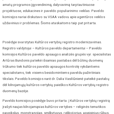
amatų programos įgyvendinimą, dalyvavimą tarptautiniuose
projektuose, edukacines ir paveldo populiarinimo veiklas. Paveldo
komisijos nariai diskutavo su VSAA vadovu apie agentūros veiklos
uždavinius ir problemas. Šioms ataskaitoms taip pat pritarta.
Posėdyje svarstytas Kultūros vertybių registro modernizavimas.
Registro valdytojui – Kultūros paveldo departamentui – Paveldo
komisijos Kultūros paveldo apsaugos analizės grupės vyr. specialistas
Artūras Bundonis pateikė išsamias pastabas dėl būtinų duomenų
trūkumo tiek kultūros paveldo apsaugos kontrolę vykdantiems
specialistams, tiek visiems besidomintiems paveldu pažintiniais
tikslais. Paveldo komisijos narė dr. Dalia Vasiliūnienė pateikė pastabų
dėl kilnojamųjų kultūros vertybių paieškos Kultūros vertybių registro
duomenų bazėje.
Paveldo komisijos posėdyje buvo pritarta į Kultūros vertybių registrą
įrašyti naujas kilnojamąsias kultūros vertybes – religinės tematikos
paveikslus, monstrancijas, smilkytuvus, relikvijorius, apeiginius rūbus,