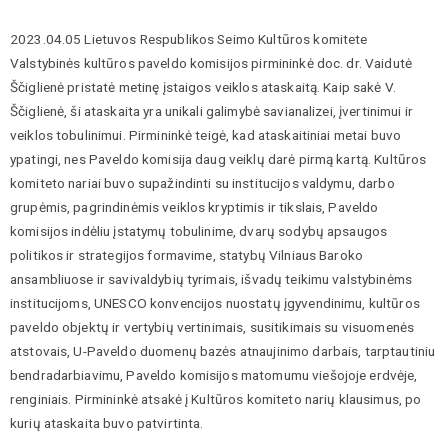
2023.04.05 Lietuvos Respublikos Seimo Kultūros komitete
Valstybinės kultūros paveldo komisijos pirmininkė doc. dr. Vaidutė
Ščiglienė pristatė metinę įstaigos veiklos ataskaitą. Kaip sakė V.
Ščiglienė, ši ataskaita yra unikali galimybė savianalizei, įvertinimui ir
veiklos tobulinimui. Pirmininkė teigė, kad ataskaitiniai metai buvo
ypatingi, nes Paveldo komisija daug veiklų darė pirmą kartą. Kultūros
komiteto nariai buvo supažindinti su institucijos valdymu, darbo
grupėmis, pagrindinėmis veiklos kryptimis ir tikslais, Paveldo
komisijos indėliu įstatymų tobulinime, dvarų sodybų apsaugos
politikos ir strategijos formavime, statybų Vilniaus Baroko
ansambliuose ir savivaldybių tyrimais, išvadų teikimu valstybinėms
institucijoms, UNESCO konvencijos nuostatų įgyvendinimu, kultūros
paveldo objektų ir vertybių vertinimais, susitikimais su visuomenės
atstovais, U-Paveldo duomenų bazės atnaujinimo darbais, tarptautiniu
bendradarbiavimu, Paveldo komisijos matomumu viešojoje erdvėje,
renginiais. Pirmininkė atsakė į Kultūros komiteto narių klausimus, po
kurių ataskaita buvo patvirtinta.