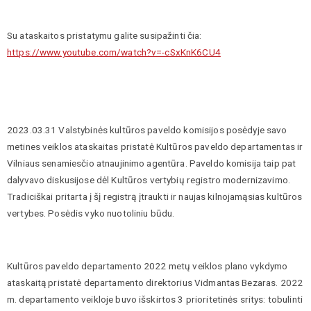
Su ataskaitos pristatymu galite susipažinti čia:
https://www.youtube.com/watch?v=-cSxKnK6CU4
2023.03.31 Valstybinės kultūros paveldo komisijos posėdyje savo
metines veiklos ataskaitas pristatė Kultūros paveldo departamentas ir
Vilniaus senamiesčio atnaujinimo agentūra. Paveldo komisija taip pat
dalyvavo diskusijose dėl Kultūros vertybių registro modernizavimo.
Tradiciškai pritarta į šį registrą įtraukti ir naujas kilnojamąsias kultūros
vertybes. Posėdis vyko nuotoliniu būdu.
Kultūros paveldo departamento 2022 metų veiklos plano vykdymo
ataskaitą pristatė departamento direktorius Vidmantas Bezaras. 2022
m. departamento veikloje buvo išskirtos 3 prioritetinės sritys: tobulinti