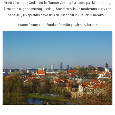
Prieš 700 metų Gedimino laiškuose Vakarų Europoje pasklido pirmoji
žinia apie augantį miestą – Vilnių. Šiandien Vilnius modernus ir atviras
pasauliui, įkvepiantis savo unikaliu istoriniu ir kultūriniu naratyvu.
Puoselėkime ir didžiuokimės mūsų mylimu Vilniumi!