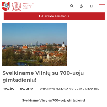
LT
U-Paveldo žemėlapis
Sveikiname Vilnių su 700–uoju
gimtadieniu!
PRADŽIA
NAUJIENA
SVEIKINAME VILNIŲ SU 700–UOJU GIMTADIENIU!
Sveikiname Vilnių su 700–uoju gimtadieniu!