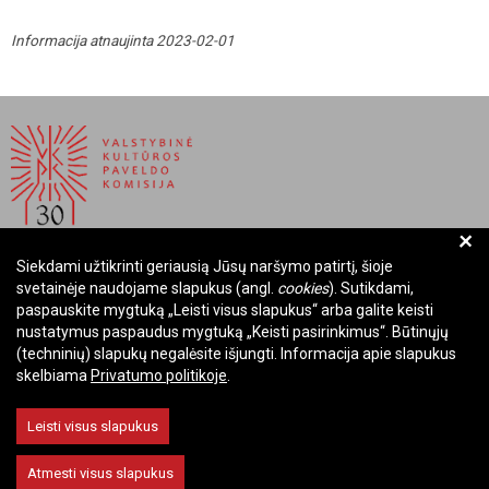
Informacija atnaujinta 2023-02-01
+
Siekdami užtikrinti geriausią Jūsų naršymo patirtį, šioje
BIUDŽETINĖ ĮSTAIGA LIETUVOS RESPUBLIKOS
svetainėje naudojame slapukus (angl.
cookies
). Sutikdami,
VALSTYBINĖ KULTŪROS PAVELDO KOMISIJA
paspauskite mygtuką „Leisti visus slapukus“ arba galite keisti
nustatymus paspaudus mygtuką „Keisti pasirinkimus“. Būtinųjų
Įmonės kodas: Juridinių asmenų registre 288700520
(techninių) slapukų negalėsite išjungti. Informacija apie slapukus
Adresas: Rūdninkų g. 13, 01135 Vilnius
skelbiama
Privatumo politikoje
.
Telefonas: +370 699 13972
El. paštas: komisija@vkpk.lt
Leisti visus slapukus
BENDRAUKIME
Atmesti visus slapukus