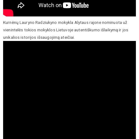
Kurnėnų Lauryno Radziukyno mokykla Alytaus rajone nominuota už
vienintelės tokios mokyklos Lietuvoje autentiškumo išlaikymą ir jos
unikalios istorijos išsaugojimą ateičiai.