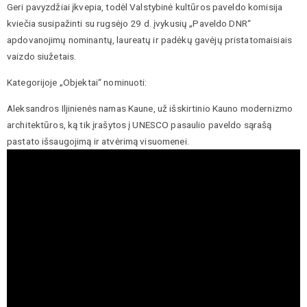
Geri pavyzdžiai įkvepia, todėl Valstybinė kultūros paveldo komisija
kviečia susipažinti su rugsėjo 29 d. įvykusių „Paveldo DNR“
apdovanojimų nominantų, laureatų ir padėkų gavėjų pristatomaisiais
vaizdo siužetais.
Kategorijoje „Objektai“ nominuoti:
Aleksandros Iljinienės namas Kaune, už išskirtinio Kauno modernizmo
architektūros, ką tik įrašytos į UNESCO pasaulio paveldo sąrašą
pastato išsaugojimą ir atvėrimą visuomenei.