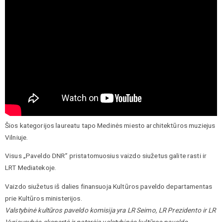
Šios kategorijos laureatu tapo Medinės miesto architektūros muziejus
Vilniuje.
Visus „Paveldo DNR“ pristatomuosius vaizdo siužetus galite rasti ir
LRT Mediatekoje.
Vaizdo siužetus iš dalies finansuoja Kultūros paveldo departamentas
prie Kultūros ministerijos.
Valstybinė kultūros paveldo komisija yra LR Seimo, LR Prezidento ir LR
Vyriausybės ekspertė ir patarėja valstybinės kultūros paveldo