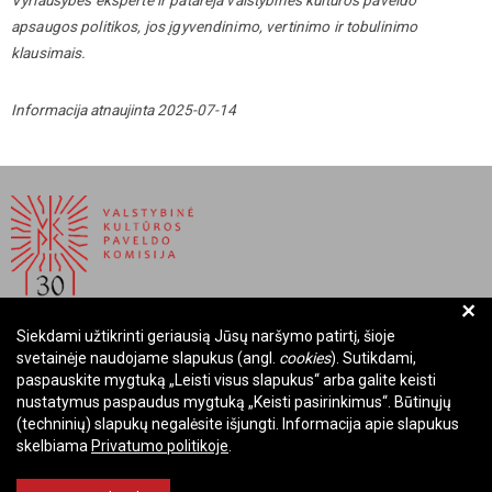
apsaugos politikos, jos įgyvendinimo, vertinimo ir tobulinimo
klausimais.
Informacija atnaujinta 2025-07-14
+
Siekdami užtikrinti geriausią Jūsų naršymo patirtį, šioje
BIUDŽETINĖ ĮSTAIGA LIETUVOS RESPUBLIKOS
svetainėje naudojame slapukus (angl.
cookies
). Sutikdami,
VALSTYBINĖ KULTŪROS PAVELDO KOMISIJA
paspauskite mygtuką „Leisti visus slapukus“ arba galite keisti
nustatymus paspaudus mygtuką „Keisti pasirinkimus“. Būtinųjų
Įmonės kodas: Juridinių asmenų registre 288700520
(techninių) slapukų negalėsite išjungti. Informacija apie slapukus
Adresas: Rūdninkų g. 13, 01135 Vilnius
skelbiama
Privatumo politikoje
.
Telefonas: +370 699 13972