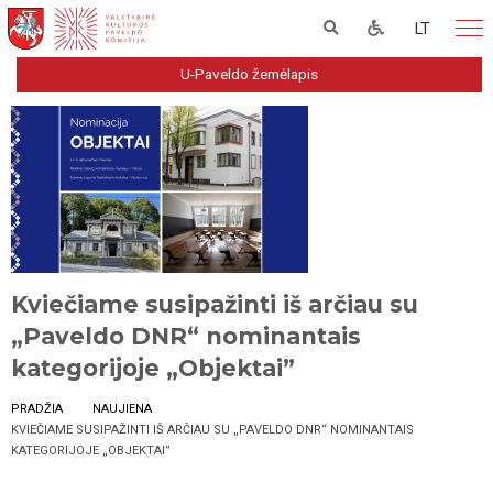
LT
U-Paveldo žemėlapis
Kviečiame susipažinti iš arčiau su
„Paveldo DNR“ nominantais
kategorijoje „Objektai”
PRADŽIA
NAUJIENA
KVIEČIAME SUSIPAŽINTI IŠ ARČIAU SU „PAVELDO DNR“ NOMINANTAIS
KATEGORIJOJE „OBJEKTAI”