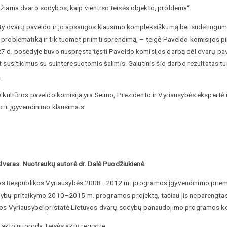
žiama dvaro sodybos, kaip vientiso teisės objekto, problema“.
ty dvarų paveldo ir jo apsaugos klausimo kompleksiškumą bei sudėtingumą, b
roblematiką ir tik tuomet priimti sprendimą, – teigė Paveldo komisijos pirm
7 d. posėdyje buvo nuspręsta tęsti Paveldo komisijos darbą dėl dvarų pa
 susitikimus su suinteresuotomis šalimis. Galutinis šio darbo rezultatas 
.
ė kultūros paveldo komisija yra Seimo, Prezidento ir Vyriausybės ekspertė 
 ir įgyvendinimo klausimais.
 dvaras. Nuotraukų autorė dr. Dalė Puodžiukienė
s Respublikos Vyriausybės 2008–2012 m. programos įgyvendinimo priemonė
ybų pritaikymo 2010–2015 m. programos projektą, tačiau jis neparengtas. 
os Vyriausybei pristatė Lietuvos dvarų sodybų panaudojimo programos ko
akto nuoroda Teisės aktų registre