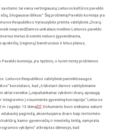
 savitumo tai viena vertingiausių Lietuvos kultūros paveldo
čių, blogiausiai išlikusi.“ Šią problemą Paveldo komisija yra
ietuvos Respublikos Vyriausybės priimta valstybinė „Dvarų
beveik nesprendžiamos unikalaus medinio Lietuvos paveldo
ketverius metus iš esmės nebuvo įgyvendinama,
apskričių (regionų) bendruosius ir kitus planus,
 Paveldo komisija, yra tęstinis, o turint minty problemos
gos. Lietuvos Respublikos valstybinė paminklosaugos
tikos“ konstatavo, kad „trūkstant darnos valstybiniame
 teisės aktai neveikia („nepakankamai vykdomi dvarų apsaugą
ir integravimo į visuomenės gyvenimą koncepcija“ Lietuvos
 m. rugsėjo 13 dieną
[2]
. Dokumentu buvo siekiama sukurti
 edukacinį pagrindą, akcentuojama dvaro kaip teritorinės-
truktūrą, kaimo gyvenviečių ir miestelių tinklą, samprata.
 programos vykdymo“ atkreiptas dėmesys, kad