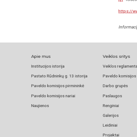
https://w
Informaci
Apie mus
Veiklos sritys
Institucijos istorija
Veiklos reglament
Pastato Rūdninkų g. 13 istorija
Paveldo komisijos
Paveldo komisijos pirmininkė
Darbo grupės
Paveldo komisijos nariai
Paslaugos
Naujienos
Renginiai
Galerijos
Leidiniai
Projektai