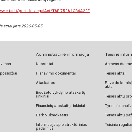
ww.e-tar.lt/portal/lt/legalAct/TAR.752A1CB6A22F
ja atnaujinta 2026-05-05
Administracinė informacija
Teisinė infor
avimas
Nuostatai
Asmens duome
 posėdžiai
Planavimo dokumentai
Teisės aktai
Ataskaitos
Paveldo komisij
aktai
Biudžeto vykdymo ataskaitų
rinkiniai
Teisės aktų pro
Finansinių ataskaitų rinkiniai
Tyrimai ir anali
Darbo užmokestis
Teisės aktų pa
Informacija apie struktūrinius
Teisinio reguli
padalinius