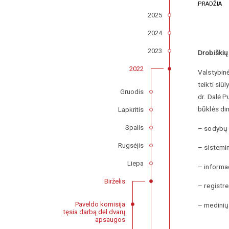
PRADŽIA
2025
2024
2023
Drobiškių 
2022
Valstybin
teikti si
Gruodis
dr. Dalė P
būklės di
Lapkritis
Spalis
– sodybų
Rugsėjis
– sistemi
Liepa
– informa
Birželis
– registr
Paveldo komisija
– medinių
tęsia darbą dėl dvarų
apsaugos