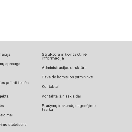
macija
Struktūra ir kontaktinė
informacija
nų apsauga
Administracijos struktūra
Paveldo komisijos pirmininkė
os priimti teisės
Kontaktai
jektai
Kontaktai žiniasklaidai
zės
Prašymų ir skundų nagrinėjimo
tvarka
žeidimai
avimo stebėsena