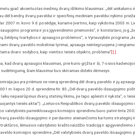
metu ypač akcentuotas medinių dvarų išlikimo klausimas: „dėl unikalumo ir
iau dėl bendrų dvarų paveldui ir specifinių mediniam paveldui nykimo priežas
 dar 2007 m. kovo 9 d. posėdyje, kuriame įvertino, kaip vykdoma 2003 m. L
šsaugojimo programa ir jos įgyvendinimo priemonės“, ir konstatavo, jog „
inių želdynų tvarkybos ir apsaugos problemos“, o Vyriausybės programa „
nami dvarų paveldo moksliniai tyrimai, apsauga neintegruojama į rengiamus 
iama dvaro sodybos, kaip vientiso teisės objekto, problema“
[1]
.
, kad dvarų apsaugos klausimas, prie kurio grįžta ir ši, 7-osios kadencijos
r sudėtingumą, šiam klausimui bus skiriamas didelis dėmesys.
omisija jau yra priėmusi ne vieną sprendimą dėl dvarų paveldo ir jų apsau
2001 m. liepos 20 d. sprendime Nr. 83 „Dėl dvarų paveldo išsaugojimo poli
 laiku nepasirūpinus dvarų statinių likimu, jie tapo apleisti ir nyksta“, o
uojantys teisės aktai“). „Lietuvos Respublikos dvarų paveldo išsaugojimo 
os valstybinės paminklosaugos komisijos sprendimu buvo patvirtinta 2002
dvarų paveldo išsaugojimo ir perdavimo ateinančioms kartoms strateginį ir
truktūros, lėmusios valstybinio kraštovaizdžio tradiciją ir apgyvendinimo s
aveldo komisijos sprendime „Dėl valstybinės dvarų paveldo išsaugojimo