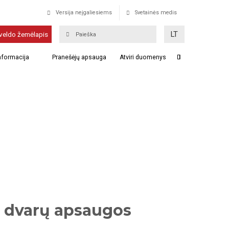
Versija neįgaliesiems
Svetainės medis
LT
veldo žemėlapis
informacija
Pranešėjų apsauga
Atviri duomenys
l dvarų apsaugos