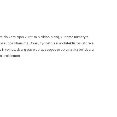
veldo komisijos 2022 m. veiklos planą, kuriame numatyta
saugos klausimą. Dvarų tyrinėtoja ir architektūros istorikė
mus ir vertes, dvarų paveldo apsaugos problematiką bei dvarų
os problemos: