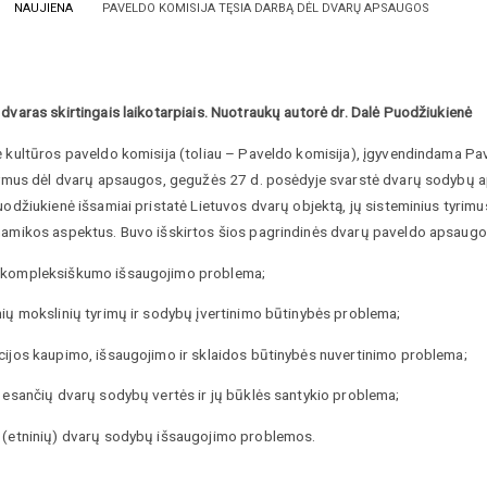
NAUJIENA
PAVELDO KOMISIJA TĘSIA DARBĄ DĖL DVARŲ APSAUGOS
dvaras skirtingais laikotarpiais. Nuotraukų autorė dr. Dalė Puodžiukienė
ė kultūros paveldo komisija (toliau – Paveldo komisija), įgyvendindama Pa
ūlymus dėl dvarų apsaugos, gegužės 27 d. posėdyje svarstė dvarų sodybų ap
uodžiukienė išsamiai pristatė Lietuvos dvarų objektą, jų sisteminius tyri
namikos aspektus. Buvo išskirtos šios pagrindinės dvarų paveldo apsaug
 kompleksiškumo išsaugojimo problema;
nių mokslinių tyrimų ir sodybų įvertinimo būtinybės problema;
cijos kaupimo, išsaugojimo ir sklaidos būtinybės nuvertinimo problema;
e esančių dvarų sodybų vertės ir jų būklės santykio problema;
 (etninių) dvarų sodybų išsaugojimo problemos.