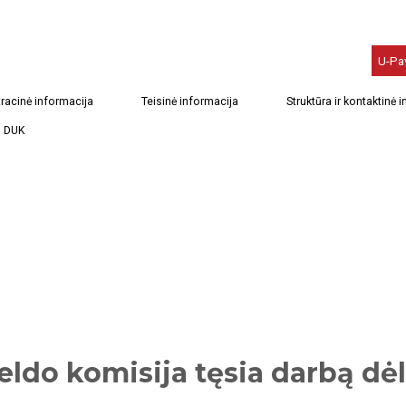
U-Pa
racinė informacija
Teisinė informacija
Struktūra ir kontaktinė 
DUK
eldo komisija tęsia darbą dė