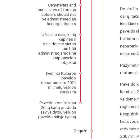
Cemeteries and
Posėdžio 
burial sites of foreign
soldiers should not
dalių, tač
be administered as
išsakiusi
heritage objects
paveldo i
Užsienio šalių karių
bei istor
kapinės ir
palaidojimo vietos
nepatenki
turi būti
nesprendž
administruojamos ne
kaip paveldo
objektai
Pažymėtina
rimtumą i
Įvertinta Kultūros
paveldo
departamento 2021
Paveldo k
m. metų veiklos
komisija 
ataskaita
valdyme ir
Paveldo komisija jau
reglament
26-tą kartą pradeda
savivaldybių veiklos
Respublik
paveldo srityje tyrimą
Lietuvos 
erdvinės s
Gegužė
2007 m. P