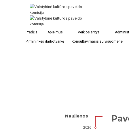
Pradžia
Apie mus
Veiklos sritys
Administ
Pirmininkės darbotvarkė
Konsultavimasis su visuomene
Pav
Naujienos
2026