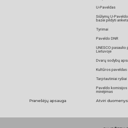
U-Paveldas
Siūlymų U-Paveld
bazei pildyti anket
Tyrimai
Paveldo DNR
UNESCO pasaulio 
Lietuvoje
Dvarų sodybų aps
Kultūros paveldas
Tarptautiniai ryšiai
Paveldo komisijos
minėjimas
Pranešėjų apsauga
Atviri duomenys