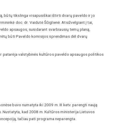
ūtų tikslinga visapusiškai ištirti dvarų paveldo ir jo
ininkė doc. dr. Vaidutė Ščiglienė. Atsižvelgiant į tai,
veldo apsaugos, susidarant svarbiausių temų planą,
turėtų būti Paveldo komisijos sprendimas dėl dvarų
ir patarėja valstybinės kultūros paveldo apsaugos politikos
se buvo numatyta iki 2009 m. III ketv. parengti naują
Nustatyta, kad 2008 m. Kultūros ministerija Lietuvos
ncepciją, tačiau pati programa neparengta.