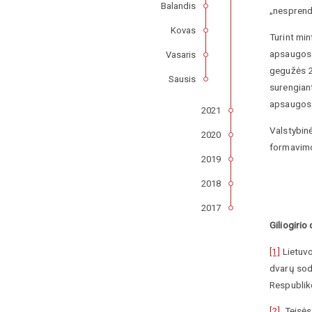
Balandis
„nesprend
Kovas
Turint min
apsaugos p
Vasaris
gegužės 2
Sausis
surengiant
apsaugos
2021
Valstybin
2020
formavimo
2019
2018
2017
Giliogirio
[1]
Lietuvo
dvarų sod
Respublik
[2]
Teisės 