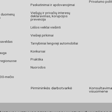
Privatumo polit
Paskatinimai ir apdovanojimai
Viešųjų ir privačių interesų
o duomenų
deklaravimas, korupcijos
a
prevencija
Lėšos veiklai viešinti
Viešieji pirkimai
paveldas
Tarnybiniai lengvieji automobiliai
Konkursai
auga
Praktika
 regionuose
Nuorodos
 30-mečio
Pirmininkės darbotvarkė
Konsultavima
visuomene