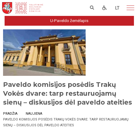
LT
U-Paveldo žemėlapis
Paveldo komisijos posėdis Trakų
Vokės dvare: tarp restauruojamų
sienų – diskusijos dėl paveldo ateities
PRADŽIA
NAUJIENA
PAVELDO KOMISIJOS POSĖDIS TRAKŲ VOKĖS DVARE: TARP RESTAURUOJAMŲ
SIENŲ – DISKUSIJOS DĖL PAVELDO ATEITIES