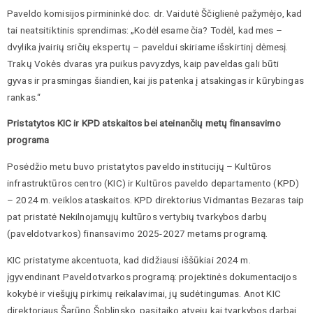
Paveldo komisijos pirmininkė doc. dr. Vaidutė Ščiglienė pažymėjo, kad
tai neatsitiktinis sprendimas: „Kodėl esame čia? Todėl, kad mes –
dvylika įvairių sričių ekspertų – paveldui skiriame išskirtinį dėmesį.
Trakų Vokės dvaras yra puikus pavyzdys, kaip paveldas gali būti
gyvas ir prasmingas šiandien, kai jis patenka į atsakingas ir kūrybingas
rankas.“
Pristatytos KIC ir KPD atskaitos bei ateinančių metų finansavimo
programa
Posėdžio metu buvo pristatytos paveldo institucijų – Kultūros
infrastruktūros centro (KIC) ir Kultūros paveldo departamento (KPD)
– 2024 m. veiklos ataskaitos. KPD direktorius Vidmantas Bezaras taip
pat pristatė Nekilnojamųjų kultūros vertybių tvarkybos darbų
(paveldotvarkos) finansavimo 2025-2027 metams programą.
KIC pristatyme akcentuota, kad didžiausi iššūkiai 2024 m.
įgyvendinant Paveldotvarkos programą: projektinės dokumentacijos
kokybė ir viešųjų pirkimų reikalavimai, jų sudėtingumas. Anot KIC
direktoriaus Šarūno Šoblinsko, pasitaiko atvejų kai tvarkybos darbai