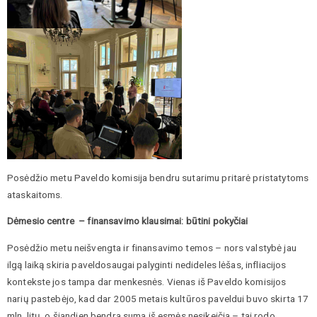
Posėdžio metu Paveldo komisija bendru sutarimu pritarė pristatytoms
ataskaitoms.
Dėmesio centre – finansavimo klausimai: būtini pokyčiai
Posėdžio metu neišvengta ir finansavimo temos – nors valstybė jau
ilgą laiką skiria paveldosaugai palyginti nedideles lėšas, infliacijos
kontekste jos tampa dar menkesnės. Vienas iš Paveldo komisijos
narių pastebėjo, kad dar 2005 metais kultūros paveldui buvo skirta 17
mln. litų, o šiandien bendra suma iš esmės nesikeičia – tai rodo