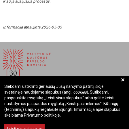
ir su ja susijusius procesus.
Informacija atnaujinta 2026-05-05
+
Siekdami užtikrinti geriausią Jūsų naršymo patirtį, šioje
BIUDŽETINĖ ĮSTAIGA LIETUVOS RESPUBLIKOS
svetainėje naudojame slapukus (angl.
cookies
). Sutikdami,
VALSTYBINĖ KULTŪROS PAVELDO KOMISIJA
paspauskite mygtuką „Leisti visus slapukus“ arba galite keisti
nustatymus paspaudus mygtuką „Keisti pasirinkimus“. Būtinųjų
Įmonės kodas: Juridinių asmenų registre 288700520
(techninių) slapukų negalėsite išjungti. Informacija apie slapukus
Adresas: Rūdninkų g. 13, 01135 Vilnius
skelbiama
Privatumo politikoje
.
Telefonas: +370 699 13972
El. paštas: komisija@vkpk.lt
Leisti visus slapukus