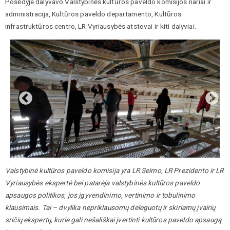
Posėdyje dalyvavo Valstybinės kultūros paveldo komisijos nariai ir
administracija, Kultūros paveldo departamento, Kultūros
infrastruktūros centro, LR Vyriausybės atstovai ir kiti dalyviai.
Valstybinė kultūros paveldo komisija yra LR Seimo, LR Prezidento ir LR
Vyriausybės ekspertė bei patarėja valstybinės kultūros paveldo
apsaugos politikos, jos įgyvendinimo, vertinimo ir tobulinimo
klausimais. Tai – dvylika nepriklausomų deleguotų ir skiriamų įvairių
sričių ekspertų, kurie gali nešališkai įvertinti kultūros paveldo apsaugą