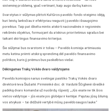
sisteminę problemą, ypač vertinant, kaip augo darbų kainos.
Svarstytas ir siūlymas plėtoti Kultūros paveldo fondo steigimo idėją,
kuri leistų lanksčiau ir efektyviau reaguoti į paveldo išsaugojimo
poreikius. Taip pat iškelta mintis atskirti nacionalinės ir regioninės
reikšmės objektus, formuojant du atskirus prioritetinius sąrašus bei
taikant skirtingus finansavimo kriterijus.
Šie siūlymai bus svarstomi ir toliau – Paveldo komisija artimiausiu
metu ketina priimti atskirą sprendimą dėl paveldo finansavimo
politikos, kuris jį priėmus bus paskelbtas viešai.
Dėkingumas Trakų Vokės dvaro valdytojams
Paveldo komisijos narius svetingai pasitiko Trakų Vokės dvaro
direktorė Ieva Šiušaitė. Pirmininkė doc. dr. Vaidutė Ščiglienė išreiškė
padėką dvaro komandai už nuoširdų rūpestį: „Jūs esate ne tik šios
vietos valdytojai – jūs esate jos globėjai ir keitėjai. Pajutau jūsų šilumą
vos atvykusi – tai didžiulė vertybė mūsų paveldosaugos lauke.“