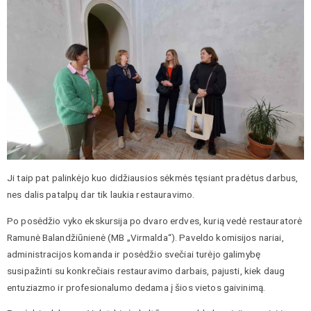
Ji taip pat palinkėjo kuo didžiausios sėkmės tęsiant pradėtus darbus,
nes dalis patalpų dar tik laukia restauravimo.
Po posėdžio vyko ekskursija po dvaro erdves, kurią vedė restauratorė
Ramunė Balandžiūnienė (MB „Virmalda“). Paveldo komisijos nariai,
administracijos komanda ir posėdžio svečiai turėjo galimybę
susipažinti su konkrečiais restauravimo darbais, pajusti, kiek daug
entuziazmo ir profesionalumo dedama į šios vietos gaivinimą.