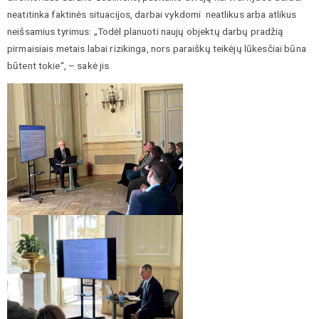
neatitinka faktinės situacijos, darbai vykdomi neatlikus arba atlikus
neišsamius tyrimus: „Todėl planuoti naujų objektų darbų pradžią
pirmaisiais metais labai rizikinga, nors paraiškų teikėjų lūkesčiai būna
būtent tokie“, – sakė jis.