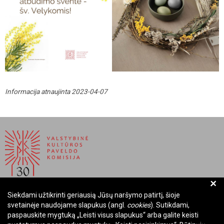
Informacija atnaujinta 2023-04-07
+
Siekdami užtikrinti geriausią Jūsų naršymo patirtį, šioje
BIUDŽETINĖ ĮSTAIGA LIETUVOS RESPUBLIKOS
svetainėje naudojame slapukus (angl.
cookies
). Sutikdami,
VALSTYBINĖ KULTŪROS PAVELDO KOMISIJA
paspauskite mygtuką „Leisti visus slapukus“ arba galite keisti