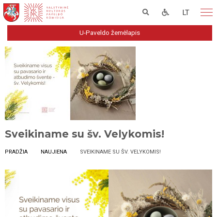
LT
U-Paveldo žemėlapis
Sveikiname su šv. Velykomis!
PRADŽIA
NAUJIENA
SVEIKINAME SU ŠV. VELYKOMIS!