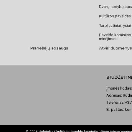
Dvarų sodybų aps
Kultūros paveldas
Tarptautiniai ryšiai
Paveldo komisijos
minėjimas
Pranešėjų apsauga
Atviri duomenys
BIUDŽETIN
Įmonės kodas:
Adresas: Rūdni
Telefonas: +3
El. paštas: ko
© 2026 Valstybinė kultūros paveldo komisija. Visos teisės saug