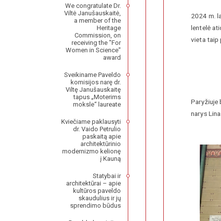
We congratulate Dr.
Viltė Janušauskaitė,
2024 m. l
a member of the
lentelė at
Heritage
Commission, on
vieta tai
receiving the "For
Women in Science"
award
Sveikiname Paveldo
komisijos narę dr.
Viltę Janušauskaitę
tapus „Moterims
Paryžiuje
moksle“ laureate
narys Lin
Kviečiame paklausyti
dr. Vaido Petrulio
paskaitą apie
architektūrinio
modernizmo kelionę
į Kauną
Statybai ir
architektūrai – apie
kultūros paveldo
skaudulius ir jų
sprendimo būdus