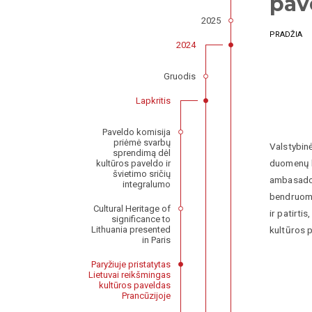
pav
2025
PRADŽIA
2024
Gruodis
Lapkritis
Paveldo komisija
priėmė svarbų
Valstybinė
sprendimą dėl
duomenų b
kultūros paveldo ir
švietimo sričių
ambasados
integralumo
bendruome
Cultural Heritage of
ir patirti
significance to
kultūros 
Lithuania presented
in Paris
Paryžiuje pristatytas
Lietuvai reikšmingas
kultūros paveldas
Prancūzijoje