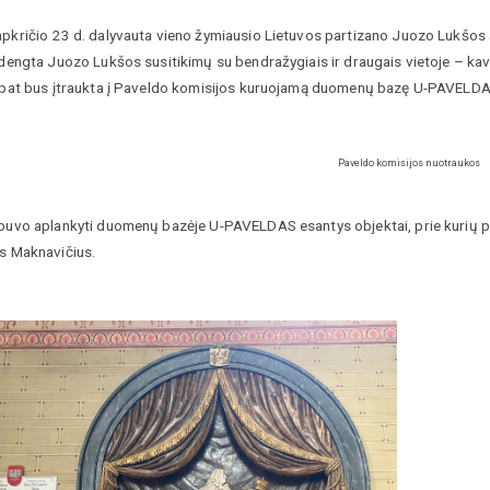
apkričio 23 d. dalyvauta vieno žymiausio Lietuvos partizano Juozo Lukšos
idengta Juozo Lukšos susitikimų su bendražygiais ir draugais vietoje – kav
p pat bus įtraukta į Paveldo komisijos kuruojamą duomenų bazę U-PAVELDA
Paveldo komisijos nuotraukos
 buvo aplankyti duomenų bazėje U-PAVELDAS esantys objektai, prie kurių p
as Maknavičius.