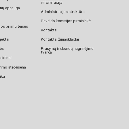
informacija
nų apsauga
Administracijos struktūra
Paveldo komisijos pirmininkė
os priimti teisės
Kontaktai
jektai
Kontaktai žiniasklaidai
zės
Prašymų ir skundų nagrinėjimo
tvarka
žeidimai
avimo stebėsena
ika