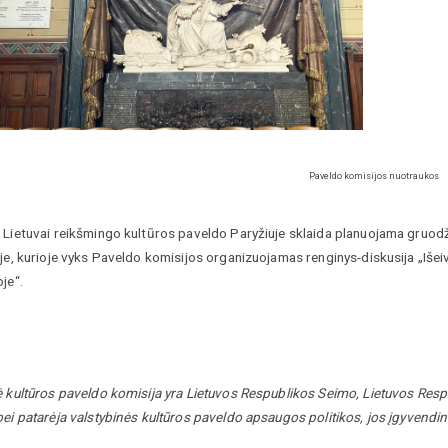
Paveldo komisijos nuotraukos
 Lietuvai reikšmingo kultūros paveldo Paryžiuje sklaida planuojama gruod
je, kurioje vyks Paveldo komisijos organizuojamas renginys-diskusija „Išeiv
je“.
ė kultūros paveldo komisija yra Lietuvos Respublikos Seimo, Lietuvos Resp
ei patarėja valstybinės kultūros paveldo apsaugos politikos, jos įgyvendin