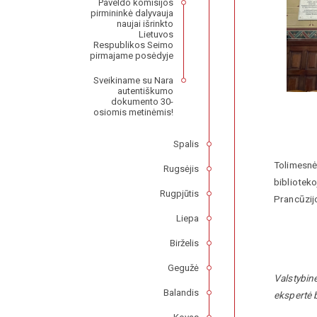
Paveldo komisijos
pirmininkė dalyvauja
naujai išrinkto
Lietuvos
Respublikos Seimo
pirmajame posėdyje
Sveikiname su Nara
autentiškumo
dokumento 30-
osiomis metinėmis!
Spalis
Tolimesnė
Rugsėjis
biblioteko
Rugpjūtis
Prancūzijo
Liepa
Birželis
Gegužė
Valstybin
Balandis
ekspertė b