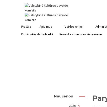
Pradžia
Apie mus
Veiklos sritys
Administ
Pirmininkės darbotvarkė
Konsultavimasis su visuomene
Par
Naujienos
2026