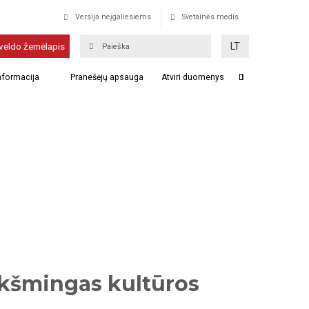
Versija neįgaliesiems
Svetainės medis
LT
veldo žemėlapis
informacija
Pranešėjų apsauga
Atviri duomenys
eikšmingas kultūros