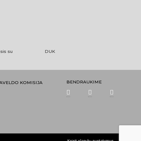
sis su
DUK
BENDRAUKIME
PAVELDO KOMISIJA
Keisti slapukų nustatymus