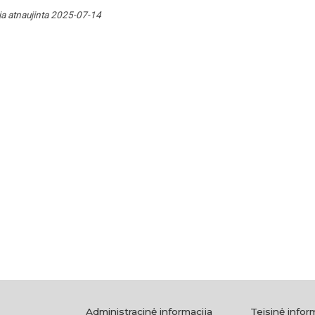
ja atnaujinta 2025-07-14
Administracinė informacija
Teisinė infor