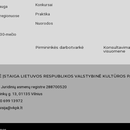
Konkursai
auga
Praktika
 regionuose
Nuorodos
 30-mečio
Pirmininkės darbotvarkė
Konsultavima
visuomene
Ė ĮSTAIGA LIETUVOS RESPUBLIKOS VALSTYBINĖ KULTŪROS 
 Juridinių asmenų registre 288700520
nkų g. 13, 01135 Vilnius
70 699 13972
misija@vkpk.lt
omos.