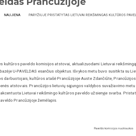
eldas Prancūzijoje
NAUJIENA
PARYŽIUJE PRISTATYTAS LIETUVAI REIKŠMINGAS KULTŪROS PAV
s kultūros paveldo komisijos atstovai, aktualizuodami Lietuvai reikšmingą
azėje U-PAVELDAS esančius objektus. Išvykos metu buvo susitikta su Lie
 darbuotojais, kultūros atašė Prancūzijoje Auste Zdančiūte, Prancūzijos l
nės atstovais. Prancūzijos lietuvių sąjungos valdybos suvažiavimo metu 
s, akcentuota Lietuvai reikšmingo kultūros paveldo užsienyje svarba. Prista
paveldo Prancūzijoje žemėlapis.
Paveldo komisijos nuotraukos