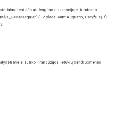
 atminimo lentelės atidengimo ceremonijoje. Atminimo
inėje „LeMaresquier“ (12 place Saint Augustin, Paryžius). Ši
S.
alydėti mielai sutiko Prancūzijos lietuvių bendruomenės