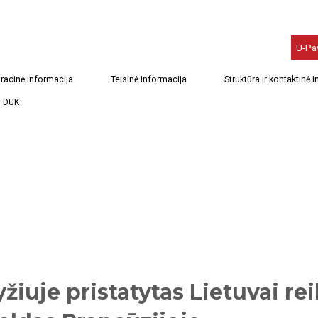
U-Pa
racinė informacija
Teisinė informacija
Struktūra ir kontaktinė 
DUK
yžiuje pristatytas Lietuvai r