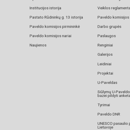
Institucijos istorija
Veiklos reglament
Pastato Rūdninkų g. 13 istorija
Paveldo komisijos
Paveldo komisijos pirmininkė
Darbo grupės
Paveldo komisijos nariai
Paslaugos
Naujienos
Renginiai
Galerijos
Leidiniai
Projektai
U-Paveldas
Siūlymų U-Paveld
bazei pildyti anket
Tyrimai
Paveldo DNR
UNESCO pasaulio 
Lietuvoje