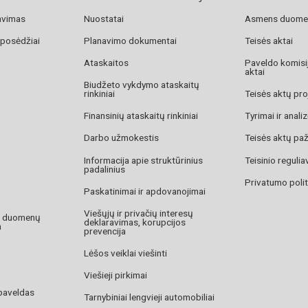
avimas
Nuostatai
Asmens duome
 posėdžiai
Planavimo dokumentai
Teisės aktai
Ataskaitos
Paveldo komisij
aktai
Biudžeto vykdymo ataskaitų
rinkiniai
Teisės aktų pro
Finansinių ataskaitų rinkiniai
Tyrimai ir anali
Darbo užmokestis
Teisės aktų pa
Informacija apie struktūrinius
Teisinio reguli
padalinius
Privatumo polit
Paskatinimai ir apdovanojimai
Viešųjų ir privačių interesų
o duomenų
deklaravimas, korupcijos
a
prevencija
Lėšos veiklai viešinti
Viešieji pirkimai
paveldas
Tarnybiniai lengvieji automobiliai