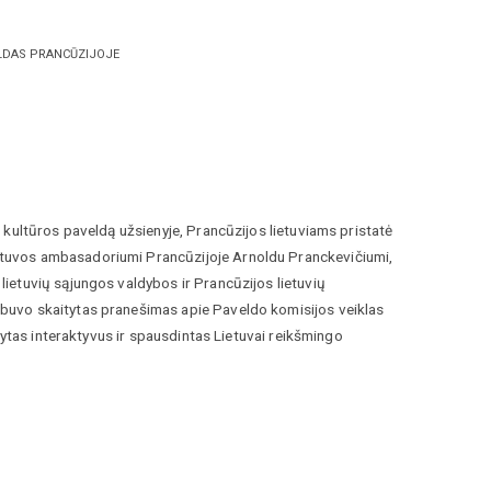
ELDAS PRANCŪZIJOJE
 kultūros paveldą užsienyje, Prancūzijos lietuviams pristatė
tuvos ambasadoriumi Prancūzijoje Arnoldu Pranckevičiumi,
ietuvių sąjungos valdybos ir Prancūzijos lietuvių
buvo skaitytas pranešimas apie Paveldo komisijos veiklas
tytas interaktyvus ir spausdintas Lietuvai reikšmingo