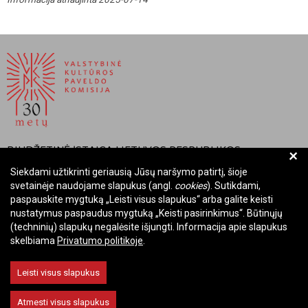
BIUDŽETINĖ ĮSTAIGA LIETUVOS RESPUBLIKOS
+
VALSTYBINĖ KULTŪROS PAVELDO KOMISIJA
Siekdami užtikrinti geriausią Jūsų naršymo patirtį, šioje
svetainėje naudojame slapukus (angl.
cookies
). Sutikdami,
Įmonės kodas: Juridinių asmenų registre 288700520
paspauskite mygtuką „Leisti visus slapukus“ arba galite keisti
Adresas: Rūdninkų g. 13, 01135 Vilnius
nustatymus paspaudus mygtuką „Keisti pasirinkimus“. Būtinųjų
Telefonas: +370 699 13972
(techninių) slapukų negalėsite išjungti. Informacija apie slapukus
skelbiama
Privatumo politikoje
.
El. paštas: komisija@vkpk.lt
BENDRAUKIME
Leisti visus slapukus
Atmesti visus slapukus