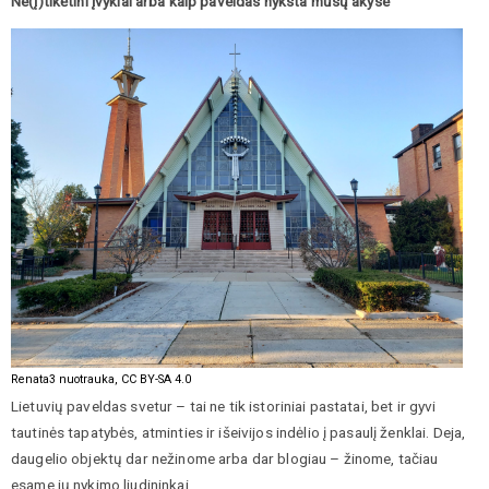
Ne(į)tikėtini įvykiai arba kaip paveldas nyksta mūsų akyse
Renata3 nuotrauka, CC BY-SA 4.0
Lietuvių paveldas svetur – tai ne tik istoriniai pastatai, bet ir gyvi
tautinės tapatybės, atminties ir išeivijos indėlio į pasaulį ženklai. Deja,
daugelio objektų dar nežinome arba dar blogiau – žinome, tačiau
esame jų nykimo liudininkai.