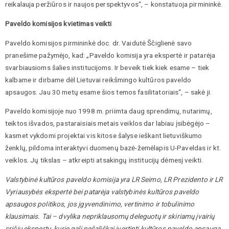
reikalauja peržiūros ir naujos perspektyvos“, – konstatuoja pirmininkė.
Paveldo komisijos kvietimas veikti
Paveldo komisijos pirmininkė doc. dr. Vaidutė Ščiglienė savo
pranešime pažymėjo, kad: „Paveldo komisija yra ekspertė ir patarėja
svarbiausioms šalies institucijoms. Ir beveik tiek kiek esame – tiek
kalbame ir dirbame dėl Lietuvai reikšmingo kultūros paveldo
apsaugos. Jau 30 metų esame šios temos fasilitatoriais“, – sakė ji.
Paveldo komisijoje nuo 1998 m. priimta daug sprendimų, nutarimų,
teiktos išvados, pastaraisiais metais veiklos dar labiau įsibėgėjo –
kasmet vykdomi projektai vis kitose šalyse ieškant lietuviškumo
ženklų, pildoma interaktyvi duomenų bazė-žemėlapis U-Paveldas ir kt.
veiklos. Jų tikslas – atkreipti atsakingų institucijų dėmesį veikti.
Valstybinė kultūros paveldo komisija yra LR Seimo, LR Prezidento ir LR
Vyriausybės ekspertė bei patarėja valstybinės kultūros paveldo
apsaugos politikos, jos įgyvendinimo, vertinimo ir tobulinimo
klausimais. Tai – dvylika nepriklausomų deleguotų ir skiriamų įvairių
sričių ekspertų, kurie gali nešališkai įvertinti kultūros paveldo apsaugą