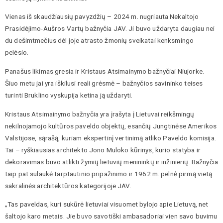
Vienas iš skaudžiausių pavyzdžių – 2024 m. nugriauta Nekaltojo
Prasidėjimo-Aušros Vartų bažnyčia JAV. Ji buvo uždaryta daugiau nei
du dešimtmečius dėl joje atrasto žmonių sveikatai kenksmingo
pelėsio.
Panašus likimas gresia ir Kristaus Atsimainymo bažnyčiai Niujorke.
Šiuo metu jai yra iškilusi reali grėsmė – bažnyčios savininko teises
turinti Bruklino vyskupija ketina ją uždaryti.
Kristaus Atsimainymo bažnyčia yra įrašyta į Lietuvai reikšmingų
nekilnojamojo kultūros paveldo objektų, esančių Jungtinėse Amerikos
Valstijose, sąrašą, kuriam ekspertinį vertinimą atliko Paveldo komisija.
Tai – ryškiausias architekto Jono Muloko kūrinys, kurio statyba ir
dekoravimas buvo atlikti žymių lietuvių menininkų ir inžinierių. Bažnyčia
taip pat sulaukė tarptautinio pripažinimo ir 1962 m. pelnė pirmą vietą
sakralinės architektūros kategorijoje JAV.
„Tas paveldas, kuri sukūrė lietuviai visuomet bylojo apie Lietuvą, net
šaltojo karo metais. Jie buvo savotiški ambasadoriai vien savo buvimu