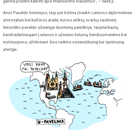
galima pradėti kalbėti apie finansavimo klausimus“, – sakė ji.
Anot Paveldo komisijos, taip pat būtina įtraukti Lietuvos diplomatines
atstovybes bei kultūros atašė, kurios atliktų svarbų vaidmenį
lietuviško paveldo užsienyje duomenų paieškoje, tarpininkautų
bendradarbiaujant Lietuvos ir užsienio lietuvių bendruomenėms bei
institucijoms, užtikrinant šios veiklos sistemiškumą bei tęstinumą
ateityje.