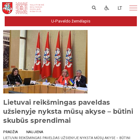
LT
U-Paveldo žemėlapis
Lietuvai reikšmingas paveldas
užsienyje nyksta mūsų akyse – būtini
skubūs sprendimai
PRADŽIA
NAUJIENA
LIETUVAI REIKŠMINGAS PAVELDAS UŽSIENYJE NYKSTA MŪSŲ AKYSE – BŪTINI