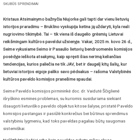
SKUBŪS SPRENDIMAI
Kristaus Atsimainymo bažnyčia Niujorke gali tapti dar vienu lietuvių
istorijos praradimu – Bruklino vyskupija ketina ją uždaryti, kyla reali
nugriovimo tikimybė. Tai – tik viena iš daugelio grėsmių Lietuvai
reikšmingam kultūros paveldui užsienyje. Vakar, 2025 m. kovo 26 d.,
Seime vykusiame Seimo ir Pasaulio lietuvių bendruomenės komisijos
posėdyje ieškota atsakymų, kaip spręsti šias nerimą keliančias
tendencijas, kurios paliečia ne tik JAV, bet ir daugelį kitų šalių, kur
lietuviai istorijos eigoje paliko savo pėdsakus – rašoma Valstybinės
kultūros paveldo komisijos pranešime spaudai.
Seime Paveldo komisijos pirmininkė doc. dr. Vaidutė Ščiglienė
išryškino esmines problemas, su kuriomis susiduriama siekiant
išsaugoti lietuviško paveldo objektus kitose šalyse, pristatė Paveldo
komisijos pastangas ir pasiūlė konkrečius bei būtinus sprendimus
valstybiniu lygmeniu, kad toks paveldas pagaliau būtų saugomas
sistemiškai.