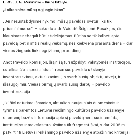
U-PAVELDAS. Menininkė – Birutė Bikelytė.
„Laikas nėra mūsų sąjungininkas“
„Jei nesustabdysime nykimo, mūsų paveldas svetur liks tik
prisiminimuose“, – sako doc. dr. Vaidutė Ščiglienė. Pasak jos, šis
klausimas nebegali būti atidėliojamas. Būtina ne tik kalbėti apie
paveldą, bet ir imtis realių veiksmų, nes kiekviena prarasta diena – dar
vienas žingsnis link negrįžtamų praradimų.
Anot Paveldo komisijos, šią nišą turi užpildyti valstybinės institucijos,
sutelkiančios specialistus ir resursus paveldo užsienyje
inventorizavimui, aktualizavimui, o svarbiausių objektų atveju, ir
išsaugojimui. Vienas pirmųjų svarbiausių darbų – paveldo
inventorizacija.
„Iki šiol neturime išsamios, aktualios, naujausiais duomenimis ir
tyrimais paremtos Lietuvai reikšmingo kultūros paveldo užsienyje
duomenų bazės. Informacija apie šį paveldą nėra susisteminta,
institucijos ir mokslas tuo užsiima tik fragmentiškai, o dar 2005 m.
patvirtinti Lietuvai reikšmingo paveldo užsienyje atpažinimo kriterijai