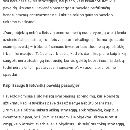
šiol nėra nei aiškios strategijos, nei plano, kaip išsaugoti lietuvių
paveldą užsienyje. Pavienės pastangos ir paveldą prižiūrinčių
bendruomenių entuziazmas neužtikrina tokios gausos paveldo
tinkamo tvarkymo.
„Daug objektų nebėra lietuvių bendruomenių nuosavybė, jų ateitį lemia
užsienio šalių institucijos. Lietuva neturi reikalingos informacijos apie
esamą paveldą – trūksta išsamaus inventoriaus, duomenų apie būklę
ir kt. informacijos. Tačiau, svarbiausia, kad vis dar nėra plano kaip ir ką
saugoti, nėra atsakingų institucijų, kurios galėtų koordinuoti šį darbą,
todėl nėra skirta ir pastovaus finansavimo“, – rašoma pranešime
spaudai.
Kaip išsaugoti lietuvišką paveldą pasaulyje?
Paveldo komisija siūlo keletą svarbiausių sprendimų, kurie padėtų
užtikrinti, kad lietuviškas paveldas užsienyje nebūtų prarastas.
„Pirmiausia būtina sukurti aiškią strategiją, apibrėžiančią, kaip bus
inventorizuojami, prižiūrimi ir saugomi šie objektai. Būtina turėti ir
viziją, kaip atrinkti svarbiausius objektus. Tik sukūrus tokią strategiją,