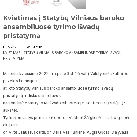
Kvietimas į Statybų Vilniaus baroko
ansambliuose tyrimo išvadų
pristatymą
PRADŽIA
NAUJIENA
KVIETIMAS Į STATYBŲ VILNIAUS BAROKO ANSAMBLIUOSE TYRIMO IŠVADŲ
PRISTATYMĄ
Maloniai kviečiame 2022 m. spalio 3 d. 16 val. į Valstybinės kultūros
paveldo komisijos
atlikto Statybų Vilniaus baroko ansambliuose tyrimo išvadų
pristatymą ir diskusiją Lietuvos
nacionalinėje Martyno Mažvydo bibliotekoje, Konferencijų salėje (5
aukšte).
Tyrimą pristatys pirmininkė doc. dr. Vaidutė Ščiglienė ir darbo grupės
ekspertai:
dr. Viltė Janušauskaitė, dr. Dalia Vasiliūnienė, Augis Gučas. Dalyvaus