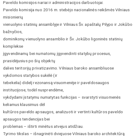
Paveldo komisijos nariai ir administracijos darbuotojai.
Paveldo komisija nuo 2016 m. stebėjo nacionalinės reikšmės Vilniaus
misionierių
vienuolyno statinių ansamblyje ir Vilniaus Šv. apaštalų Pilypo ir Jokūbo
bažnyčios,
dominikonų vienuolyno ansamblio ir Šv. Jokūbo ligoninės statinių
komplekse
įgyvendinamų bei numatomų įgyvendinti statybų procesus,
prasidėjusius po šių objektų
dalies teritorijų privatizavimo. Vilniaus baroko ansambliuose
vykdomos statybos sukėlė (ir
tebekelia) didelį rezonansą visuomenėje ir paveldosaugos
institucijose, todėl nusprendėme,
vykdydami įstatymu numatytas funkcijas – svarstyti visuomenės
keliamus klausimus dėl
kultūros paveldo apsaugos, analizuoti ir vertinti kultūros paveldo
apsaugos tendencijas bei
problemas – ištirti minėtus atvejus atidžiau.
Tyrimo tikslas – išnagrinėti dviejuose Vilniaus baroko architektūrą