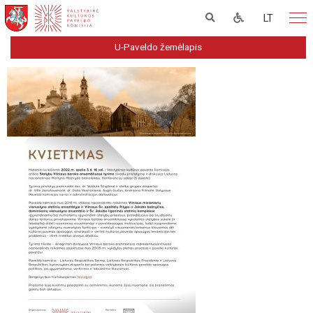
LT
U-Paveldo žemėlapis