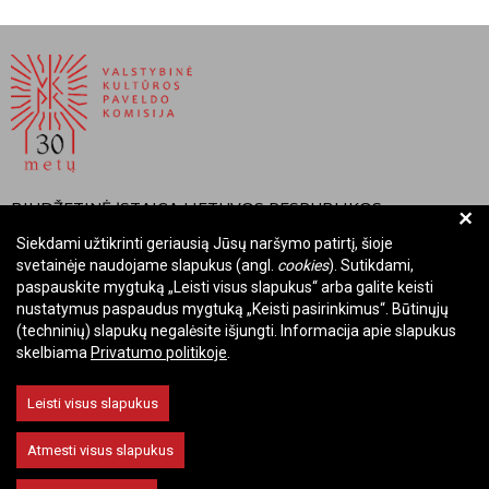
BIUDŽETINĖ ĮSTAIGA LIETUVOS RESPUBLIKOS
+
VALSTYBINĖ KULTŪROS PAVELDO KOMISIJA
Siekdami užtikrinti geriausią Jūsų naršymo patirtį, šioje
svetainėje naudojame slapukus (angl.
cookies
). Sutikdami,
Įmonės kodas: Juridinių asmenų registre 288700520
paspauskite mygtuką „Leisti visus slapukus“ arba galite keisti
Adresas: Rūdninkų g. 13, 01135 Vilnius
nustatymus paspaudus mygtuką „Keisti pasirinkimus“. Būtinųjų
Telefonas: +370 699 13972
(techninių) slapukų negalėsite išjungti. Informacija apie slapukus
skelbiama
Privatumo politikoje
.
El. paštas: komisija@vkpk.lt
BENDRAUKIME
Leisti visus slapukus
Atmesti visus slapukus
© 2026 Valstybinė kultūros paveldo komisija. Visos teisės saugomos.