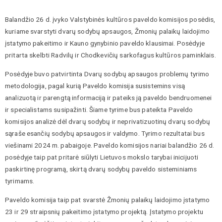
Balandžio 26 d. įvyko Valstybinės kultūros paveldo komisijos posėdis,
kuriame svarstyti dvarų sodybų apsaugos, Žmonių palaikų laidojimo
įstatymo pakeitimo ir Kauno gynybinio paveldo klausimai. Posėdyje
pritarta skelbti Radvilų ir Chodkevičių sarkofagus kultūros paminklais.
Posėdyje buvo patvirtinta Dvarų sodybų apsaugos problemų tyrimo
metodologija, pagal kurią Paveldo komisija susistemins visą
analizuotą ir parengtą informaciją ir pateiks ją paveldo bendruomenei
ir specialistams susipažinti. Šiame tyrime bus pateikta Paveldo
komisijos analizė dėl dvarų sodybų ir neprivatizuotinų dvarų sodybų
sąraše esančių sodybų apsaugos ir valdymo. Tyrimo rezultatai bus
viešinami 2024 m. pabaigoje. Paveldo komisijos nariai balandžio 26 d.
posėdyje taip pat pritarė siūlyti Lietuvos mokslo tarybai inicijuoti
paskirtinę programą, skirtą dvarų sodybų paveldo sisteminiams
tyrimams.
Paveldo komisija taip pat svarstė Žmonių palaikų laidojimo įstatymo
23 ir 29 straipsnių pakeitimo įstatymo projektą. Įstatymo projektu