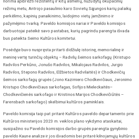
norima apibrėžti rezistentų ir kitų asmenų, nužudytų okupacinių
režimų metu, Antrojo pasaulinio karo Sovietų Sąjungos karių palaikų
perkėlimo, kapinių panaikinimo, laidojimo vietų įamžinimo ir
pažymėjimo tvarką. Paveldo komisijos nariai ir Paveldo komisijos
darbuotojai pateikė savo pastabas, kurių pagrindu parengta išvada
bus pateikta Seimo Kultūros komitetui.
Posėdyje buvo nuspręsta pritarti didžiulę istorinę, memorialinę ir
meninę vertę turinčių objektų – Radvilų šeimos sarkofagų (Kristupo
Radvilos Perkūno, Jonušo Radvilos, Mikalojaus Radvilos, Jurgio
Radvilos, Stepono Radvilos, Elžbietos Radvilaitės) ir Chodkevičių
šeimos sarkofagų grupės (Jono Kazimiero Chodkevičiaus, Jeronimo
Kristupo Chodkevičiaus sarkofagas, Sofijos Mieleckaitės–
Chodkevičienės sarkofago ir Kristinos Marijos Chodkevičiūtės –
Farensbach sarkofago) skelbimui kultūros paminklais.
Paveldo komisija taip pat pritarė Kultūros paveldo departamento prie
Kultūros ministerijos 2023 m. veiklos plano vykdymo ataskaitai,
susipažino su Paveldo komisijos darbo grupės parengta gynybinio
paveldo Kaune analize ir jos išvadomis bei pritarė kilnojamųjų kultūros