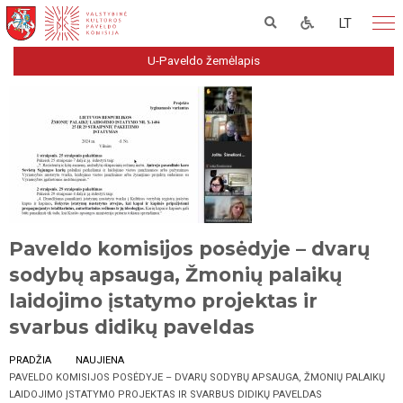
LT
U-Paveldo žemėlapis
Paveldo komisijos posėdyje – dvarų
sodybų apsauga, Žmonių palaikų
laidojimo įstatymo projektas ir
svarbus didikų paveldas
PRADŽIA
NAUJIENA
PAVELDO KOMISIJOS POSĖDYJE – DVARŲ SODYBŲ APSAUGA, ŽMONIŲ PALAIKŲ
LAIDOJIMO ĮSTATYMO PROJEKTAS IR SVARBUS DIDIKŲ PAVELDAS