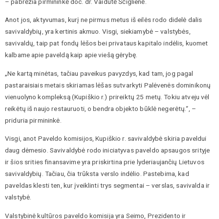
– pabrėžia pirmininkė doc. dr. Vaidutė Ščiglienė.
Anot jos, aktyvumas, kurį ne pirmus metus iš eilės rodo didelė dalis
savivaldybių, yra kertinis akmuo. Visgi, siekiamybė – valstybės,
savivaldų, taip pat fondų lėšos bei privataus kapitalo indėlis, kuomet
kalbame apie paveldą kaip apie viešą gėrybę.
„Ne kartą minėtas, tačiau paveikus pavyzdys, kad tam, jog pagal
pastaraisiais metais skiriamas lėšas sutvarkyti Palėvenės dominikonų
vienuolyno kompleksą (Kupiškio r.) prireiktų 25 metų. Tokiu atveju vėl
reikėtų iš naujo restauruoti, o bendra objekto būklė negerėtų.“, –
priduria pirmininkė.
Visgi, anot Paveldo komisijos, Kupiškio r. savivaldybė skiria paveldui
daug dėmesio. Savivaldybė rodo iniciatyvas paveldo apsaugos srityje
ir šios srities finansavime yra priskirtina prie lyderiaujančių Lietuvos
savivaldybių. Tačiau, čia trūksta verslo indėlio. Pastebima, kad
paveldas klesti ten, kur įveiklinti trys segmentai – verslas, savivalda ir
valstybė.
Valstybinė kultūros paveldo komisija yra Seimo, Prezidento ir