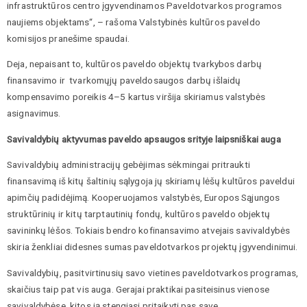
infrastruktūros centro įgyvendinamos Paveldotvarkos programos
naujiems objektams“, – rašoma Valstybinės kultūros paveldo
komisijos pranešime spaudai.
Deja, nepaisant to, kultūros paveldo objektų tvarkybos darbų
finansavimo ir tvarkomųjų paveldosaugos darbų išlaidų
kompensavimo poreikis 4–5 kartus viršija skiriamus valstybės
asignavimus.
Savivaldybių aktyvumas paveldo apsaugos srityje laipsniškai auga
Savivaldybių administracijų gebėjimas sėkmingai pritraukti
finansavimą iš kitų šaltinių sąlygoja jų skiriamų lėšų kultūros paveldui
apimčių padidėjimą. Kooperuojamos valstybės, Europos Sąjungos
struktūrinių ir kitų tarptautinių fondų, kultūros paveldo objektų
savininkų lėšos. Tokiais bendro kofinansavimo atvejais savivaldybės
skiria ženkliai didesnes sumas paveldotvarkos projektų įgyvendinimui.
Savivaldybių, pasitvirtinusių savo vietines paveldotvarkos programas,
skaičius taip pat vis auga. Gerajai praktikai pasiteisinus vienose
savivaldybėse, kitos ją stengiasi pritaikyti pas save.