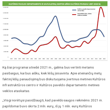
Ką šiai programai atnešė 2021 m., galima bus vertinti metams
pasibaigus, kai bus aišku, kiek lėšų įsisavinta. Apie ateinančių metų
faktinį lėšų panaudojimą bus diskutuojama įvertinus metines Kultūros
infrastruktūros centro ir Kultūros paveldo departamento metines
veiklos ataskaitas.
„Visgi norėtųsi pasidžiaugti, kad paveldosaugos reikmėms 2021 m.
papildomai buvo skirta 2 mln. eurų, iš jų 1 mln. eurų Kultūros