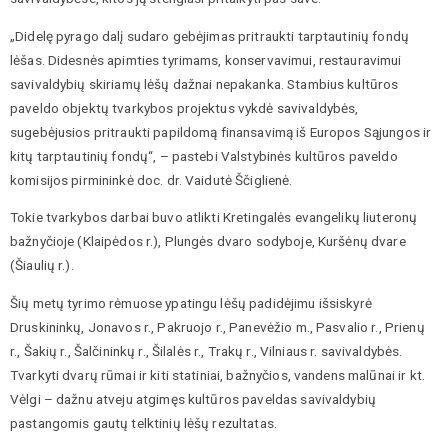
„Didelę pyrago dalį sudaro gebėjimas pritraukti tarptautinių fondų
lėšas. Didesnės apimties tyrimams, konservavimui, restauravimui
savivaldybių skiriamų lėšų dažnai nepakanka. Stambius kultūros
paveldo objektų tvarkybos projektus vykdė savivaldybės,
sugebėjusios pritraukti papildomą finansavimą iš Europos Sąjungos ir
kitų tarptautinių fondų“, – pastebi Valstybinės kultūros paveldo
komisijos pirmininkė doc. dr. Vaidutė Ščiglienė.
Tokie tvarkybos darbai buvo atlikti Kretingalės evangelikų liuteronų
bažnyčioje (Klaipėdos r.), Plungės dvaro sodyboje, Kuršėnų dvare
(Šiaulių r.).
Šių metų tyrimo rėmuose ypatingu lėšų padidėjimu išsiskyrė
Druskininkų, Jonavos r., Pakruojo r., Panevėžio m., Pasvalio r., Prienų
r., Šakių r., Šalčininkų r., Šilalės r., Trakų r., Vilniaus r. savivaldybės.
Tvarkyti dvarų rūmai ir kiti statiniai, bažnyčios, vandens malūnai ir kt.
Vėlgi – dažnu atveju atgimęs kultūros paveldas savivaldybių
pastangomis gautų telktinių lėšų rezultatas.