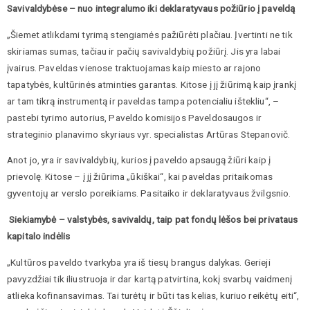
Savivaldybėse – nuo integralumo iki deklaratyvaus požiūrio į paveldą
„Šiemet atlikdami tyrimą stengiamės pažiūrėti plačiau. Įvertinti ne tik
skiriamas sumas, tačiau ir pačių savivaldybių požiūrį. Jis yra labai
įvairus. Paveldas vienose traktuojamas kaip miesto ar rajono
tapatybės, kultūrinės atminties garantas. Kitose į jį žiūrimą kaip įrankį
ar tam tikrą instrumentą ir paveldas tampa potencialiu ištekliu“, –
pastebi tyrimo autorius, Paveldo komisijos Paveldosaugos ir
strateginio planavimo skyriaus vyr. specialistas Artūras Stepanovič.
Anot jo, yra ir savivaldybių, kurios į paveldo apsaugą žiūri kaip į
prievolę. Kitose – į jį žiūrima „ūkiškai“, kai paveldas pritaikomas
gyventojų ar verslo poreikiams. Pasitaiko ir deklaratyvaus žvilgsnio.
Siekiamybė – valstybės, savivaldų, taip pat fondų lėšos bei privataus
kapitalo indėlis
„Kultūros paveldo tvarkyba yra iš tiesų brangus dalykas. Gerieji
pavyzdžiai tik iliustruoja ir dar kartą patvirtina, kokį svarbų vaidmenį
atlieka kofinansavimas. Tai turėtų ir būti tas kelias, kuriuo reikėtų eiti“,