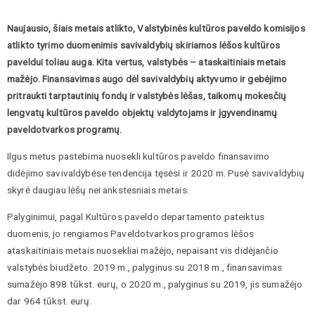
Naujausio, šiais metais atlikto, Valstybinės kultūros paveldo komisijos
atlikto tyrimo duomenimis savivaldybių skiriamos lėšos kultūros
paveldui toliau auga. Kita vertus, valstybės – ataskaitiniais metais
mažėjo. Finansavimas augo dėl savivaldybių aktyvumo ir gebėjimo
pritraukti tarptautinių fondų ir valstybės lėšas, taikomų mokesčių
lengvatų kultūros paveldo objektų valdytojams ir įgyvendinamų
paveldotvarkos programų.
Ilgus metus pastebima nuosekli kultūros paveldo finansavimo
didėjimo savivaldybėse tendencija tęsėsi ir 2020 m. Pusė savivaldybių
skyrė daugiau lėšų nei ankstesniais metais.
Palyginimui, pagal Kultūros paveldo departamento pateiktus
duomenis, jo rengiamos Paveldotvarkos programos lėšos
ataskaitiniais metais nuosekliai mažėjo, nepaisant vis didėjančio
valstybės biudžeto. 2019 m., palyginus su 2018 m., finansavimas
sumažėjo 898 tūkst. eurų, o 2020 m., palyginus su 2019, jis sumažėjo
dar 964 tūkst. eurų.