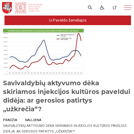
LT
U-Paveldo žemėlapis
Savivaldybių aktyvumo dėka
skiriamos injekcijos kultūros paveldui
didėja: ar gerosios patirtys
„užkrečia“?
PRADŽIA
NAUJIENA
SAVIVALDYBIŲ AKTYVUMO DĖKA SKIRIAMOS INJEKCIJOS KULTŪROS PAVELDUI
DIDĖJA: AR GEROSIOS PATIRTYS „UŽKREČIA“?