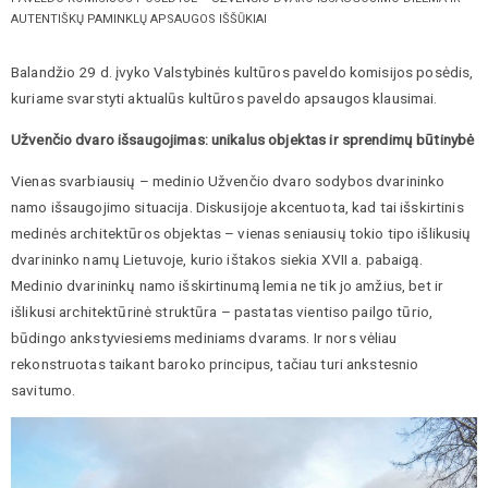
AUTENTIŠKŲ PAMINKLŲ APSAUGOS IŠŠŪKIAI
Balandžio 29 d. įvyko Valstybinės kultūros paveldo komisijos posėdis,
kuriame svarstyti aktualūs kultūros paveldo apsaugos klausimai.
Užvenčio dvaro išsaugojimas: unikalus objektas ir sprendimų būtinybė
Vienas svarbiausių – medinio Užvenčio dvaro sodybos dvarininko
namo išsaugojimo situacija. Diskusijoje akcentuota, kad tai išskirtinis
medinės architektūros objektas – vienas seniausių tokio tipo išlikusių
dvarininko namų Lietuvoje, kurio ištakos siekia XVII a. pabaigą.
Medinio dvarininkų namo išskirtinumą lemia ne tik jo amžius, bet ir
išlikusi architektūrinė struktūra – pastatas vientiso pailgo tūrio,
būdingo ankstyviesiems mediniams dvarams. Ir nors vėliau
rekonstruotas taikant baroko principus, tačiau turi ankstesnio
savitumo.