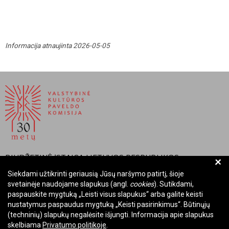
Informacija atnaujinta 2026-05-05
BIUDŽETINĖ ĮSTAIGA LIETUVOS RESPUBLIKOS
+
VALSTYBINĖ KULTŪROS PAVELDO KOMISIJA
Siekdami užtikrinti geriausią Jūsų naršymo patirtį, šioje
svetainėje naudojame slapukus (angl.
cookies
). Sutikdami,
Įmonės kodas: Juridinių asmenų registre 288700520
paspauskite mygtuką „Leisti visus slapukus“ arba galite keisti
Adresas: Rūdninkų g. 13, 01135 Vilnius
nustatymus paspaudus mygtuką „Keisti pasirinkimus“. Būtinųjų
Telefonas: +370 699 13972
(techninių) slapukų negalėsite išjungti. Informacija apie slapukus
skelbiama
Privatumo politikoje
.
El. paštas: komisija@vkpk.lt