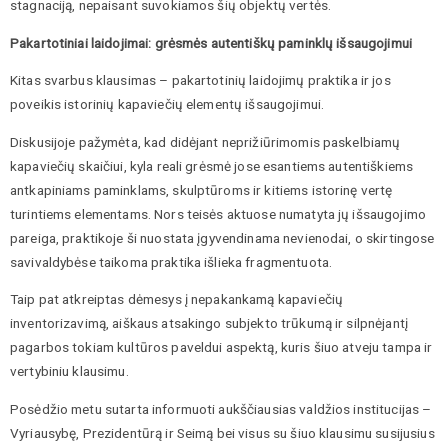
stagnaciją, nepaisant suvokiamos šių objektų vertės.
Pakartotiniai laidojimai: grėsmės autentiškų paminklų išsaugojimui
Kitas svarbus klausimas – pakartotinių laidojimų praktika ir jos
poveikis istorinių kapaviečių elementų išsaugojimui.
Diskusijoje pažymėta, kad didėjant neprižiūrimomis paskelbiamų
kapaviečių skaičiui, kyla reali grėsmė jose esantiems autentiškiems
antkapiniams paminklams, skulptūroms ir kitiems istorinę vertę
turintiems elementams. Nors teisės aktuose numatyta jų išsaugojimo
pareiga, praktikoje ši nuostata įgyvendinama nevienodai, o skirtingose
savivaldybėse taikoma praktika išlieka fragmentuota.
Taip pat atkreiptas dėmesys į nepakankamą kapaviečių
inventorizavimą, aiškaus atsakingo subjekto trūkumą ir silpnėjantį
pagarbos tokiam kultūros paveldui aspektą, kuris šiuo atveju tampa ir
vertybiniu klausimu.
Posėdžio metu sutarta informuoti aukščiausias valdžios institucijas –
Vyriausybę, Prezidentūrą ir Seimą bei visus su šiuo klausimu susijusius