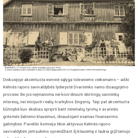
Diskusijoje akcentuota esminė sąlyga tolesniems veiksmams – aiški
Kelmės rajono savivaldybės lyderystė Dvarininko namo išsaugojimo
procese. Be jos neįmanoma nei koordinuoti skirtingų savininkų
interesų, nei inicijuoti realių tvarkybos žingsnių. Taip pat akcentuota
būtinybė kuo skubiau spręsti bent minimalių tyrimų ir avarinės
grėsmės šalinimo klausimus, išnaudojant esamas finansavimo
galimybes. Paveldo komisija tikisi aktyvaus Kelmės rajono
savivaldybės įsitraukimo sprendžiant šį klausimą ir laukia grįžtamojo