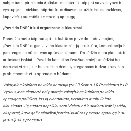
subjektus – pirmiausia Aplinkos ministeriją, taip pat savivaldybes ir
vyskupijas – siekiant stiprinti koordinavimą ir užtikrinti nuoseklesnę
kapaviečių autentiškų elementų apsaugą.
„Paveldo DNR“
ir kiti
organiza
ciniai
klausimai
Posėdžio metu taip pat aptarti kultūros paveldo apdovanojimų
„Paveldo DNR“ organizavimo klausimai – jų struktūra, komunikacija ir
pasirengimas būsimiems apdovanojimams. Posėdžio metu planuoti ir
artimiausi įvykiai – Paveldo komisijos išvažiuojamieji posėdžiai bei
darbiniai vizitai, kur bus skirtas dėmesys regionams ir dvarų paveldo
problemoms bei jų sprendimo būdams.
Valstybinė kultūros paveldo komisija yra LR Seimo, LR Prezidento ir LR
Vyriausybės ekspertė bei patarėja valstybinės kultūros paveldo
apsaugos politikos, jos įgyvendinimo, vertinimo ir tobulinimo
klausimais. Ją sudaro nepriklausomi deleguoti ir skiriami įvairių sričių
ekspertai, kurie gali nešališkai įvertinti kultūros paveldo apsaugą ir su
ja susijusius procesus.