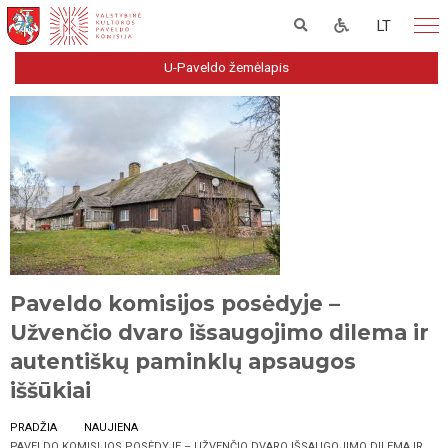
LT
U-Paveldo žemėlapis
Paveldo komisijos posėdyje –
Užvenčio dvaro išsaugojimo dilema ir
autentiškų paminklų apsaugos
iššūkiai
PRADŽIA
NAUJIENA
PAVELDO KOMISIJOS POSĖDYJE – UŽVENČIO DVARO IŠSAUGOJIMO DILEMA IR