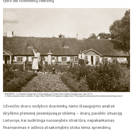
ryšio dėl tolimesnių veiksmų.
Užvenčio dvaro sodybos dvarininkų namo išsaugojimo analizė
išryškino platesnę įsisenėjusią problemą – dvarų paveldo situaciją
Lietuvoje, kai sudėtinga nuosavybės struktūra, nepakankamas
finansavimas ir aiškios atsakomybės stoka lemia sprendimų