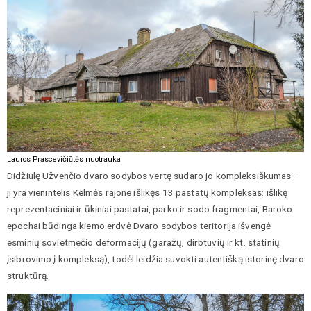
Lauros Prascevičiūtės nuotrauka
Didžiulę Užvenčio dvaro sodybos vertę sudaro jo kompleksiškumas –
ji yra vienintelis Kelmės rajone išlikęs 13 pastatų kompleksas: išlikę
reprezentaciniai ir ūkiniai pastatai, parko ir sodo fragmentai, Baroko
epochai būdinga kiemo erdvė Dvaro sodybos teritorija išvengė
esminių sovietmečio deformacijų (garažų, dirbtuvių ir kt. statinių
įsibrovimo į kompleksą), todėl leidžia suvokti autentišką istorinę dvaro
struktūrą.