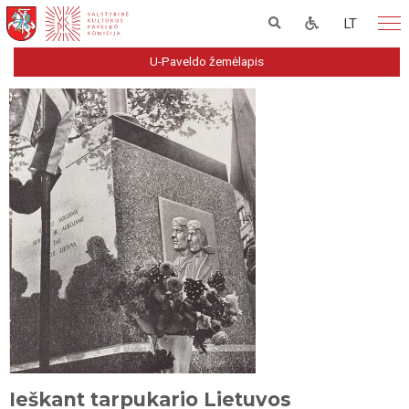
LT
U-Paveldo žemėlapis
Ieškant tarpukario Lietuvos