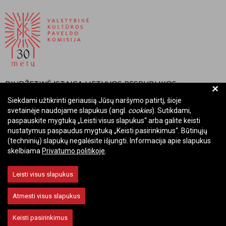
BIUDŽETINĖ ĮSTAIGA LIETUVOS RESPUBLIKOS
+
VALSTYBINĖ KULTŪROS PAVELDO KOMISIJA
Siekdami užtikrinti geriausią Jūsų naršymo patirtį, šioje
svetainėje naudojame slapukus (angl.
cookies
). Sutikdami,
Įmonės kodas: Juridinių asmenų registre 288700520
paspauskite mygtuką „Leisti visus slapukus“ arba galite keisti
Adresas: Rūdninkų g. 13, 01135 Vilnius
nustatymus paspaudus mygtuką „Keisti pasirinkimus“. Būtinųjų
Telefonas: +370 699 13972
(techninių) slapukų negalėsite išjungti. Informacija apie slapukus
El. paštas: komisija@vkpk.lt
skelbiama
Privatumo politikoje
.
BENDRAUKIME
Leisti visus slapukus
Atmesti visus slapukus
© 2026 Valstybinė kultūros paveldo komisija. Visos teisės saugomos.
Keisti pasirinkimus