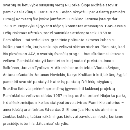
svarbių su lietuvybe susijusių vietų Niujorke. Šioje aikštėje stovi ir
paminklas lakūnų S. Dariaus ir S. Girėno skrydžiui per Atlantą paminėti.
Pirmąjį Komitetą šio įvykio įamžinimui Bruklino lietuviai įsteigė dar
1939 m. Nepavykus įgyventi idėjos, komitetas atsinaujino 1949-aisiais.
Lėšų rinkimas užtruko, todėl paminklas atidengtas tik 1958 m.
Paminklas – tai nedidukas, granitinio poliruoto akmens kubas su
lakūnų bareljefu, kurį vainikuoja vėliavai skirtas stiebas. Planuota, kad
čia plevėsuos JAV, o svarbių švenčių proga – bus iškeliama Lietuvos
vėliava. Paminklui statyti komitetas, kurį sudarė prelatas Jonas
Balkūnas, Juozas Tysliava, V. Alksninis ir architektai Vladas Švipas,
Antanas Gudaitis, Antanas Novickis, Kazys Krulikas ir kiti, lakūnų žygiui
paminėti svarstė pastatyti ir atskirą pastatą. Dėl lėšų stygiaus,
Bruklino lietuviai priėmė sprendimą įgyvendinti kuklesnį projektą.
Paminklui su vėliavos stiebu 1957 m. liepos 8 d. pritarė Niujorko parkų
ir dailės komisijos ir kelias statybai buvo atviras. Paminklo autorius –
amerikiečių architektas Edvardas S. Emburijas. Nors šis atminimo
ženklas kuklus, tačiau reikšmingas Lietuvai paveldas mieste, kuriame
prasidėjo istorinis „Lituanica” skrydis.