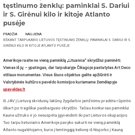
tęstinumo ženklų: paminklai S. Dariui
ir S. Girėnui kilo ir kitoje Atlanto
pusėje
PRADŽIA
NAUJIENA
IEŠKANT TARPUKARIO LIETUVOS TĘSTINUMO ŽENKLŲ: PAMINKLAI S. DARIUI IR S.
GIRĖNUI KILO IR KITOJE ATLANTO PUSĖJE
Amerikoje rasite ne vieną paminklą „Lituanica“ skrydžiui paminėti.
Vienas iš jų – ypatingas, dar tarpukaryje Čikagoje pastatytas Art Deco
stiliaus monumentas. Visus šiuos objektus galite apžiūrėti ir
Valstybinės kultūros paveldo komisijos kuriamame žemėlapyje
upaveldas.lt
Iš JAV į Lietuvą skridusių lakūnų žygdarbio įamžinimu pradėta rūpintis
iškart po tragiškai pasibaigusio skrydžio. Tačiau konkursas paminklui
Kaune užtruko ir jo nesuspėta įgyvendinti iki pat Lietuvos okupacijos.
Tuo tarpu lietuviams Amerikoje pavyko sukurti ne vieną paminklą
Atlanto nugalėtojams, kurie į lemtingąją kelionę iš Niujorko į Kauną