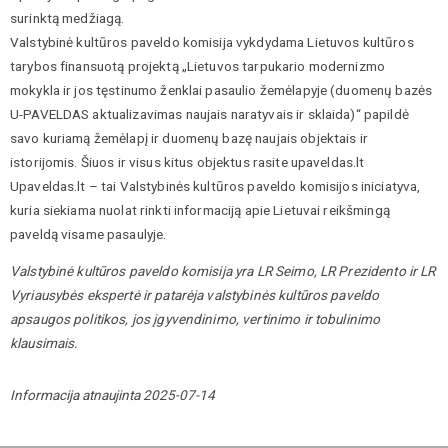
surinktą medžiagą.
Valstybinė kultūros paveldo komisija vykdydama Lietuvos kultūros
tarybos finansuotą projektą „Lietuvos tarpukario modernizmo
mokykla ir jos tęstinumo ženklai pasaulio žemėlapyje (duomenų bazės
U-PAVELDAS aktualizavimas naujais naratyvais ir sklaida)“ papildė
savo kuriamą žemėlapį ir duomenų bazę naujais objektais ir
istorijomis. Šiuos ir visus kitus objektus rasite upaveldas.lt
Upaveldas.lt – tai Valstybinės kultūros paveldo komisijos iniciatyva,
kuria siekiama nuolat rinkti informaciją apie Lietuvai reikšmingą
paveldą visame pasaulyje.
Valstybinė kultūros paveldo komisija yra LR Seimo, LR Prezidento ir LR
Vyriausybės ekspertė ir patarėja valstybinės kultūros paveldo
apsaugos politikos, jos įgyvendinimo, vertinimo ir tobulinimo
klausimais.
Informacija atnaujinta 2025-07-14