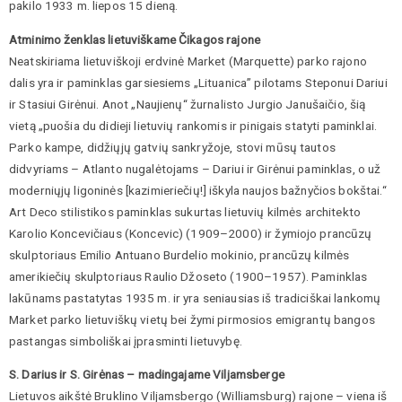
pakilo 1933 m. liepos 15 dieną.
Atminimo ženklas lietuviškame Čikagos rajone
Neatskiriama lietuviškoji erdvinė Market (Marquette) parko rajono
dalis yra ir paminklas garsiesiems „Lituanica” pilotams Steponui Dariui
ir Stasiui Girėnui. Anot „Naujienų“ žurnalisto Jurgio Janušaičio, šią
vietą „puošia du didieji lietuvių rankomis ir pinigais statyti paminklai.
Parko kampe, didžiųjų gatvių sankryžoje, stovi mūsų tautos
didvyriams – Atlanto nugalėtojams – Dariui ir Girėnui paminklas, o už
moderniųjų ligoninės [kazimieriečių!] iškyla naujos bažnyčios bokštai.“
Art Deco stilistikos paminklas sukurtas lietuvių kilmės architekto
Karolio Koncevičiaus (Koncevic) (1909–2000) ir žymiojo prancūzų
skulptoriaus Emilio Antuano Burdelio mokinio, prancūzų kilmės
amerikiečių skulptoriaus Raulio Džoseto (1900–1957). Paminklas
lakūnams pastatytas 1935 m. ir yra seniausias iš tradiciškai lankomų
Market parko lietuviškų vietų bei žymi pirmosios emigrantų bangos
pastangas simboliškai įprasminti lietuvybę.
S. Darius ir S. Girėnas – madingajame Viljamsberge
Lietuvos aikštė Bruklino Viljamsbergo (Williamsburg) rajone – viena iš