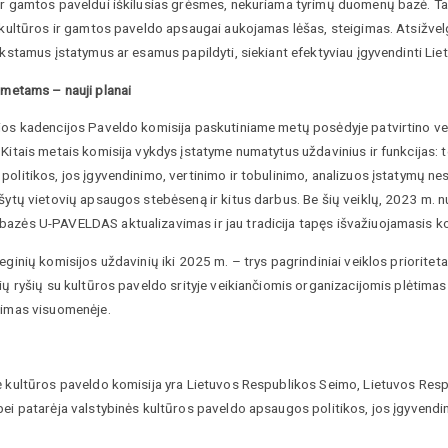
ar gamtos paveldui iškilusias grėsmes, nekuriama tyrimų duomenų bazė. Taip
i kultūros ir gamtos paveldo apsaugai aukojamas lėšas, steigimas. Atsižve
ūkstamus įstatymus ar esamus papildyti, siekiant efektyviau įgyvendinti Liet
metams – nauji planai
ios kadencijos Paveldo komisija paskutiniame metų posėdyje patvirtino veik
Kitais metais komisija vykdys įstatyme numatytus uždavinius ir funkcijas: t
politikos, jos įgyvendinimo, vertinimo ir tobulinimo, analizuos įstatymų 
ašytų vietovių apsaugos stebėseną ir kitus darbus. Be šių veiklų, 2023 m.
azės U-PAVELDAS aktualizavimas ir jau tradicija tapęs išvažiuojamasis k
eginių komisijos uždavinių iki 2025 m. – trys pagrindiniai veiklos priorite
ių ryšių su kultūros paveldo srityje veikiančiomis organizacijomis plėtimas 
vimas visuomenėje.
ė kultūros paveldo komisija yra Lietuvos Respublikos Seimo, Lietuvos Res
ei patarėja valstybinės kultūros paveldo apsaugos politikos, jos įgyvendin