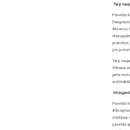
Tarp nauja
Paveldo ko
Daugiausia
Alizavos, 
išsaugojim
pranešus, 
jos pritvi
Tarp nauja
Vilniaus u
jame nutra
architekt
Stringant
Paveldo k
Atkreipta
stadijoje,
paveldo a