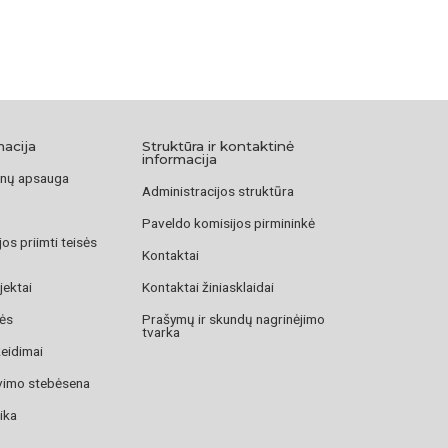
macija
Struktūra ir kontaktinė
informacija
nų apsauga
Administracijos struktūra
Paveldo komisijos pirmininkė
os priimti teisės
Kontaktai
jektai
Kontaktai žiniasklaidai
zės
Prašymų ir skundų nagrinėjimo
tvarka
žeidimai
avimo stebėsena
ika