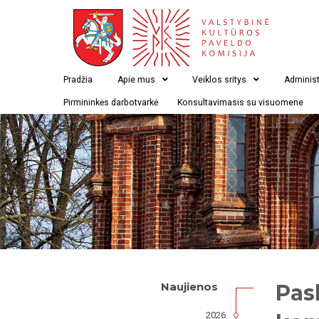
Pradžia
Apie mus
Veiklos sritys
Administ
Pirmininkės darbotvarkė
Konsultavimasis su visuomene
Pas
Naujienos
2026