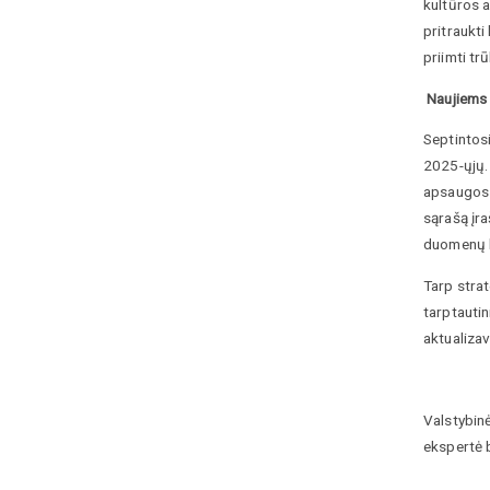
kultūros 
pritraukt
priimti tr
Naujiems 
Septintos
2025-ųjų. 
apsaugos 
sąrašą įr
duomenų b
Tarp strat
tarptautin
aktualiza
Valstybin
ekspertė b