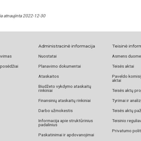
ja atnaujinta 2022-12-30
Administracinė informacija
Teisinė infor
avimas
Nuostatai
Asmens duome
 posėdžiai
Planavimo dokumentai
Teisės aktai
Ataskaitos
Paveldo komisij
aktai
Biudžeto vykdymo ataskaitų
rinkiniai
Teisės aktų pro
Finansinių ataskaitų rinkiniai
Tyrimai ir anali
Darbo užmokestis
Teisės aktų pa
Informacija apie struktūrinius
Teisinio reguli
padalinius
Privatumo polit
Paskatinimai ir apdovanojimai