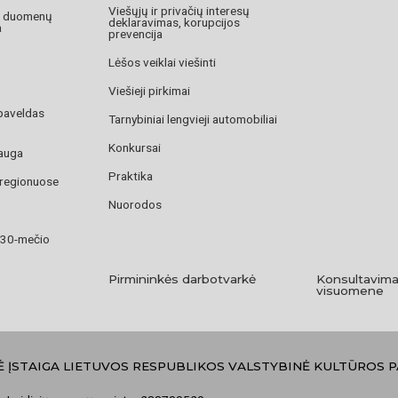
Viešųjų ir privačių interesų
o duomenų
deklaravimas, korupcijos
a
prevencija
Lėšos veiklai viešinti
Viešieji pirkimai
paveldas
Tarnybiniai lengvieji automobiliai
Konkursai
auga
Praktika
 regionuose
Nuorodos
 30-mečio
Pirmininkės darbotvarkė
Konsultavima
visuomene
Ė ĮSTAIGA LIETUVOS RESPUBLIKOS VALSTYBINĖ KULTŪROS 