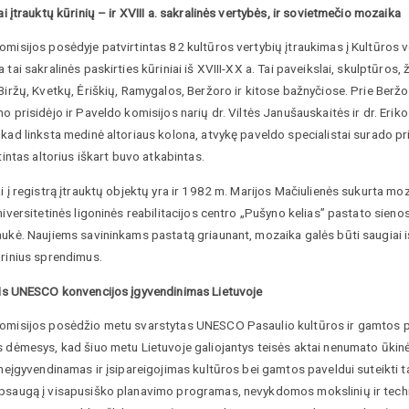
i įtrauktų kūrinių – ir XVIII a. sakralinės vertybės, ir sovietmečio mozaika
misijos posėdyje patvirtintas 82 kultūros vertybių įtraukimas į Kultūros v
 tai sakralinės paskirties kūriniai iš XVIII-XX a. Tai paveikslai, skulptūros, ži
Biržų, Kvetkų, Ėriškių, Ramygalos, Beržoro ir kitose bažnyčiose. Prie Beržo
o prisidėjo ir Paveldo komisijos narių dr. Viltės Janušauskaitės ir dr. Er
kad linksta medinė altoriaus kolona, atvykę paveldo specialistai surado pr
rtintas altorius iškart buvo atkabintas.
i į registrą įtrauktų objektų yra ir 1982 m. Marijos Mačiulienės sukurta moz
niversitetinės ligoninės reabilitacijos centro „Pušyno kelias” pastato sieno
ukė. Naujiems savininkams pastatą griaunant, mozaika galės būti saugiai i
ūrinius sprendimus.
is UNESCO konvencijos įgyvendinimas Lietuvoje
omisijos posėdžio metu svarstytas UNESCO Pasaulio kultūros ir gamtos 
s dėmesys, kad šiuo metu Lietuvoje galiojantys teisės aktai nenumato ūkin
 neįgyvendinamas ir įsipareigojimas kultūros bei gamtos paveldui suteikti
psaugą į visapusiško planavimo programas, nevykdomos mokslinių ir technin