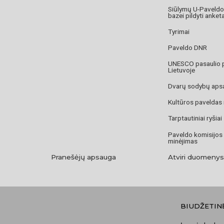
Siūlymų U-Paveld
bazei pildyti anket
Tyrimai
Paveldo DNR
UNESCO pasaulio 
Lietuvoje
Dvarų sodybų aps
Kultūros paveldas
Tarptautiniai ryšiai
Paveldo komisijos
minėjimas
Pranešėjų apsauga
Atviri duomenys
BIUDŽETIN