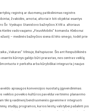
ertybių registrą ar duomenų patikslinimas registre.
bintai, žvakidės, arnotai, altoriai ir kiti objektai esantys
ro Šv. Vyskupo Stanislovo bažnyčios XVIII a. altoriaus
ikos Kielės vadovaujamo „FixusMobilis” komanda. Klebonui
iežastį – medinės bažnyčios siena iš lėto smego, todėl prie
aika „Vakaras“ Vilniuje, Baltupiuose. Šis ant Respublikinės
s esantis kūrinys galėjo būti prarastas, nes centras veiklą
šmontuota ir perkelta arba kūrybiškai integruota į naujus
paveldo apsaugos konvencijos nuostatų įgyvendinimas.
ės veiklos poveikio kultūros paveldui vertinimo planavimo
 tam tikrą vaidmenį bendruomenės gyvenime ir integruoti
ių studijų programos, kurios leistų valstybei pašalinti jos