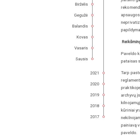
Birželis
rekomendac
apsaugos p
Gegužė
neprivati
Balandis
papildymas
Kovas
Reikšming
Vasaris
Paveldo k
Sausis
pataisas 
Tarp past
2021
reglamentu
2020
praktikoj
archyvų įs
2019
kilnojamų
2018
kūriniai y
2017
nekilnojam
painiavą v
paveldo.