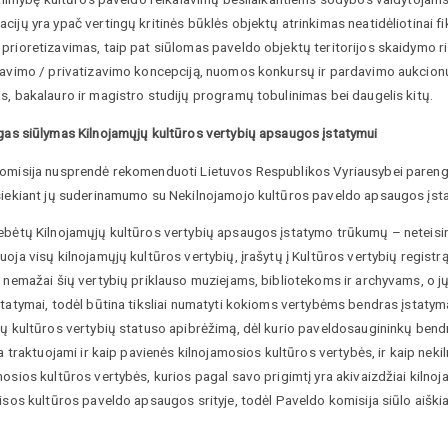
ijų yra ypač vertingų kritinės būklės objektų atrinkimas neatidėliotinai fiks
rioretizavimas, taip pat siūlomas paveldo objektų teritorijos skaidymo ri
zavimo / privatizavimo koncepciją, nuomos konkursų ir pardavimo aukcion
, bakalauro ir magistro studijų programų tobulinimas bei daugelis kitų.
as siūlymas Kilnojamųjų kultūros vertybių apsaugos įstatymui
omisija nusprendė rekomenduoti Lietuvos Respublikos Vyriausybei parengt
siekiant jų suderinamumo su Nekilnojamojo kultūros paveldo apsaugos įsta
ebėtų Kilnojamųjų kultūros vertybių apsaugos įstatymo trūkumų – neteisin
oja visų kilnojamųjų kultūros vertybių, įrašytų į Kultūros vertybių regist
e nemažai šių vertybių priklauso muziejams, bibliotekoms ir archyvams, o j
tatymai, todėl būtina tiksliai numatyti kokioms vertybėms bendras įstatym
jų kultūros vertybių statuso apibrėžimą, dėl kurio paveldosaugininkų bend
ra traktuojami ir kaip pavienės kilnojamosios kultūros vertybės, ir kaip nek
osios kultūros vertybės, kurios pagal savo prigimtį yra akivaizdžiai kilno
isos kultūros paveldo apsaugos srityje, todėl Paveldo komisija siūlo aiškia