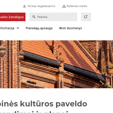
Versija neįgaliesiems
Svetainės medis
LT
veldo žemėlapis
informacija
Pranešėjų apsauga
Atviri duomenys
inės kultūros paveldo