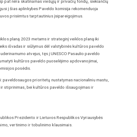
 pat nėra skatinamas viešųjų ir privačių fondų, siekiančių
lgusi į šias aplinkybes Paveldo komisija rekomenduoja
uvos prisiimtus tarptautinius įsipareigojimus.
los planą 2023 metams ir strateginį veiklos planą iki
eiks išvadas ir siūlymus dėl valstybinės kultūros paveldo
nesuderinamumo atvejus, tęs į UNESCO Pasaulio paveldo
 numatyti kultūros paveldo puoselėjimo apdovanojimai,
omisijos posėdis.
tai: paveldosaugos prioritetų nustatymas nacionaliniu mastu,
ir stiprinimas, bei kultūros paveldo išsaugojimas ir
publikos Prezidento ir Lietuvos Respublikos Vyriausybės
imo, vertinimo ir tobulinimo klausimais.