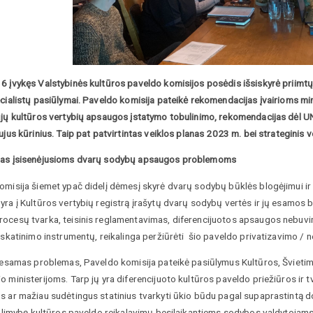
6 įvykęs Valstybinės kultūros paveldo komisijos posėdis išsiskyrė priimtų
ecialistų pasiūlymai. Paveldo komisija pateikė rekomendacijas įvairioms m
jų kultūros vertybių apsaugos įstatymo tobulinimo, rekomendacijas dėl UN
ujus kūrinius. Taip pat patvirtintas veiklos planas 2023 m. bei strateginis v
as įsisenėjusioms dvarų sodybų apsaugos problemoms
omisija šiemet ypač didelį dėmesį skyrė dvarų sodybų būklės blogėjimui ir 
ra į Kultūros vertybių registrą įrašytų dvarų sodybų vertės ir jų esamos 
ocesų tvarka, teisinis reglamentavimas, diferencijuotos apsaugos nebuv
 skatinimo instrumentų, reikalinga peržiūrėti šio paveldo privatizavimo / 
i esamas problemas, Paveldo komisija pateikė pasiūlymus Kultūros, Švietim
 ministerijoms. Tarp jų yra diferencijuoto kultūros paveldo priežiūros ir t
s ar mažiau sudėtingus statinius tvarkyti ūkio būdu pagal supaprastintą 
galimybę kultūros paveldo reikalavimų besilaikantiems sodybos valdytojams 