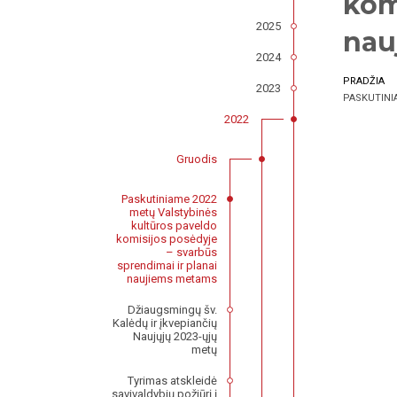
kom
2025
nau
2024
PRADŽIA
2023
PASKUTINI
2022
Gruodis
Paskutiniame 2022
metų Valstybinės
kultūros paveldo
komisijos posėdyje
– svarbūs
sprendimai ir planai
naujiems metams
Džiaugsmingų šv.
Kalėdų ir įkvepiančių
Naujųjų 2023-ųjų
metų
Tyrimas atskleidė
savivaldybių požiūrį į