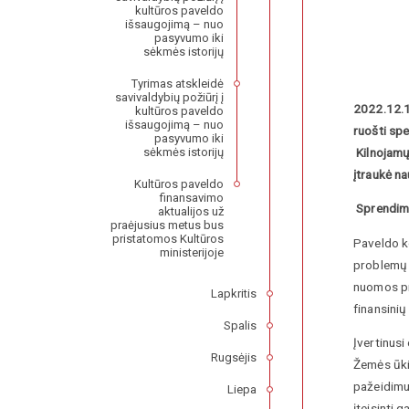
kultūros paveldo
išsaugojimą – nuo
pasyvumo iki
sėkmės istorijų
Tyrimas atskleidė
savivaldybių požiūrį į
2022.12.1
kultūros paveldo
išsaugojimą – nuo
ruošti sp
pasyvumo iki
Kilnojamų
sėkmės istorijų
įtraukė na
Kultūros paveldo
finansavimo
Sprendim
aktualijos už
praėjusius metus bus
pristatomos Kultūros
Paveldo k
ministerijoje
problemų y
nuomos pr
Lapkritis
finansinių
Spalis
Įvertinus
Rugsėjis
Žemės ūkio
pažeidimu
Liepa
įteisinti 