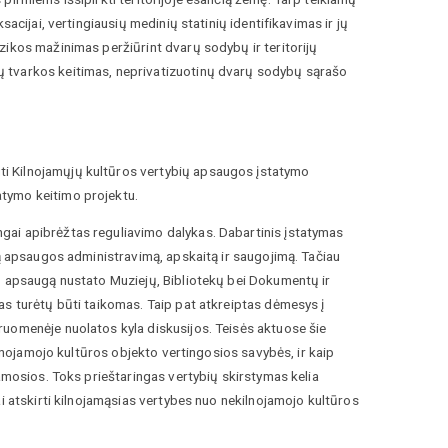
acijai, vertingiausių medinių statinių identifikavimas ir jų
zikos mažinimas peržiūrint dvarų sodybų ir teritorijų
ų tvarkos keitimas, neprivatizuotinų dvarų sodybų sąrašo
i Kilnojamųjų kultūros vertybių apsaugos įstatymo
tymo keitimo projektu.
gai apibrėžtas reguliavimo dalykas. Dabartinis įstatymas
rą apsaugos administravimą, apskaitą ir saugojimą. Tačiau
ų apsaugą nustato Muziejų, Bibliotekų bei Dokumentų ir
as turėtų būti taikomas. Taip pat atkreiptas dėmesys į
ruomenėje nuolatos kyla diskusijos. Teisės aktuose šie
ilnojamojo kultūros objekto vertingosios savybės, ir kaip
jamosios. Toks prieštaringas vertybių skirstymas kelia
i atskirti kilnojamąsias vertybes nuo nekilnojamojo kultūros