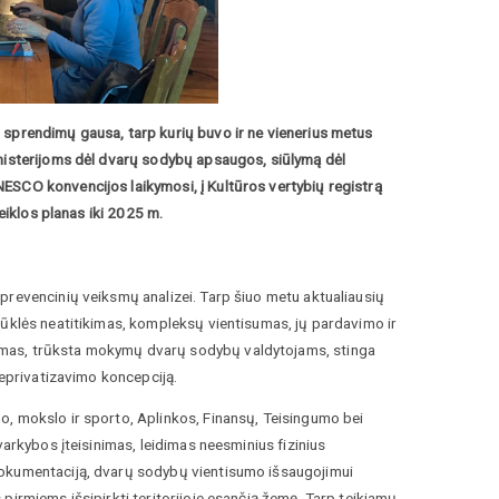
 sprendimų gausa, tarp kurių buvo ir ne vienerius metus
inisterijoms dėl dvarų sodybų apsaugos, siūlymą dėl
ESCO konvencijos laikymosi, į Kultūros vertybių registrą
eiklos planas iki 2025 m.
prevencinių veiksmų analizei. Tarp šiuo metu aktualiausių
būklės neatitikimas, kompleksų vientisumas, jų pardavimo ir
imas, trūksta mokymų dvarų sodybų valdytojams, stinga
neprivatizavimo koncepciją.
o, mokslo ir sporto, Aplinkos, Finansų, Teisingumo bei
varkybos įteisinimas, leidimas neesminius fizinius
dokumentaciją, dvarų sodybų vientisumo išsaugojimui
pirmiems išsipirkti teritorijoje esančią žemę. Tarp teikiamų