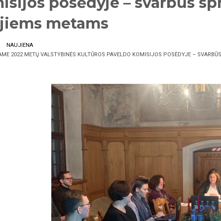
isijos posėdyje – svarbūs sp
jiems metams
NAUJIENA
AME 2022 METŲ VALSTYBINĖS KULTŪROS PAVELDO KOMISIJOS POSĖDYJE – SVARBŪS