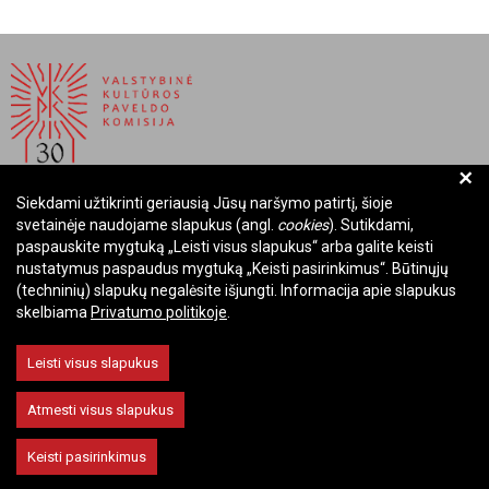
+
Siekdami užtikrinti geriausią Jūsų naršymo patirtį, šioje
BIUDŽETINĖ ĮSTAIGA LIETUVOS RESPUBLIKOS
svetainėje naudojame slapukus (angl.
cookies
). Sutikdami,
VALSTYBINĖ KULTŪROS PAVELDO KOMISIJA
paspauskite mygtuką „Leisti visus slapukus“ arba galite keisti
nustatymus paspaudus mygtuką „Keisti pasirinkimus“. Būtinųjų
Įmonės kodas: Juridinių asmenų registre 288700520
(techninių) slapukų negalėsite išjungti. Informacija apie slapukus
Adresas: Rūdninkų g. 13, 01135 Vilnius
skelbiama
Privatumo politikoje
.
Telefonas: +370 699 13972
El. paštas: komisija@vkpk.lt
Leisti visus slapukus
BENDRAUKIME
Atmesti visus slapukus
Keisti pasirinkimus