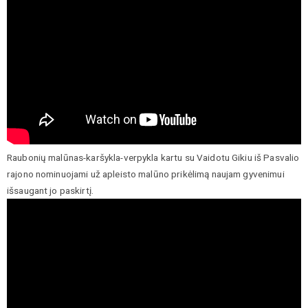
Raubonių malūnas-karšykla-verpykla kartu su Vaidotu Gikiu iš Pasvalio
rajono nominuojami už apleisto malūno prikėlimą naujam gyvenimui
išsaugant jo paskirtį.