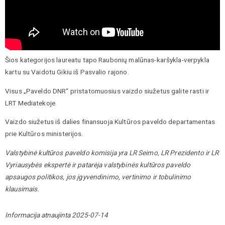
Šios kategorijos laureatu tapo Raubonių malūnas-karšykla-verpykla
kartu su Vaidotu Gikiu iš Pasvalio rajono.
Visus „Paveldo DNR“ pristatomuosius vaizdo siužetus galite rasti ir
LRT Mediatekoje.
Vaizdo siužetus iš dalies finansuoja Kultūros paveldo departamentas
prie Kultūros ministerijos.
Valstybinė kultūros paveldo komisija yra LR Seimo, LR Prezidento ir LR
Vyriausybės ekspertė ir patarėja valstybinės kultūros paveldo
apsaugos politikos, jos įgyvendinimo, vertinimo ir tobulinimo
klausimais.
Informacija atnaujinta 2025-07-14