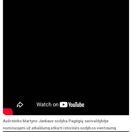
Aušrininko Martyno Jankaus sodyba Pagėgių savivaldybėje
nominuojami už atkaklumą atkurti istorinės sodybos vientisumą.