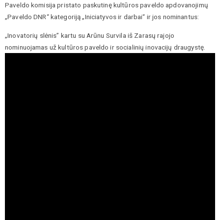
Paveldo komisija pristato paskutinę kultūros paveldo apdovanojimų
„Paveldo DNR“ kategoriją „Iniciatyvos ir darbai“ ir jos nominantus:
„Inovatorių slėnis” kartu su Arūnu Survila iš Zarasų rajojo
nominuojamas už kultūros paveldo ir socialinių inovacijų draugystę.