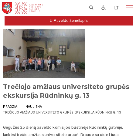
LT
U-Paveldo žemėlapis
Trečiojo amžiaus universiteto grupės
ekskursija Rūdninkų g. 13
PRADŽIA
NAUJIENA
TREČIOJO AMŽIAUS UNIVERSITETO GRUPĖS EKSKURSIJA RŪDNINKŲ G. 13
Gegužės 25 dieną paveldo komisijos būstinėje Rūdininkų gatvėje,
lankėsi trečio amžiaus universiteto grupė. Drauge su gide Liuda