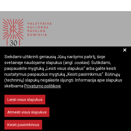
+
Siekdami užtikrinti geriausią Jūsų naršymo patirtį, šioje
BIUDŽETINĖ ĮSTAIGA LIETUVOS RESPUBLIKOS
svetainėje naudojame slapukus (angl.
cookies
). Sutikdami,
VALSTYBINĖ KULTŪROS PAVELDO KOMISIJA
paspauskite mygtuką „Leisti visus slapukus“ arba galite keisti
nustatymus paspaudus mygtuką „Keisti pasirinkimus“. Būtinųjų
Įmonės kodas: Juridinių asmenų registre 288700520
(techninių) slapukų negalėsite išjungti. Informacija apie slapukus
Adresas: Rūdninkų g. 13, 01135 Vilnius
skelbiama
Privatumo politikoje
.
Telefonas: +370 699 13972
El. paštas: komisija@vkpk.lt
Leisti visus slapukus
BENDRAUKIME
Atmesti visus slapukus
Keisti pasirinkimus