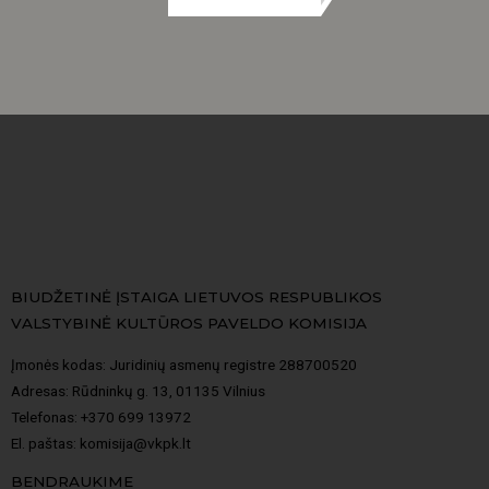
BIUDŽETINĖ ĮSTAIGA LIETUVOS RESPUBLIKOS
VALSTYBINĖ KULTŪROS PAVELDO KOMISIJA
Įmonės kodas: Juridinių asmenų registre 288700520
Adresas: Rūdninkų g. 13, 01135 Vilnius
Telefonas: +370 699 13972
El. paštas: komisija@vkpk.lt
BENDRAUKIME