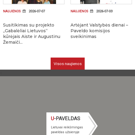
2026-07-07
2026-07-03
NAUJIENOS
NAUJIENOS
Susitikimas su projekto
Artėjant Valstybės dienai –
„Gabalėliai Lietuvos“
Paveldo komisijos
kūrėjais Aiste ir Augustinu
sveikinimas
Žemaiči...
Visos naujienos
s
U
-PAVELDAS
Lietuvai reikšmingas
paveldas užsienyje