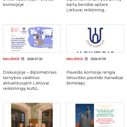
komisijoje
kartą bendrai aptarė
Lietuvai reikšming...
2026-07-20
2026-07-09
NAUJIENOS
NAUJIENOS
Diskusijoje – diplomatinės
Paveldo komisija rengia
tarnybos vaidmuo
lietuviško paveldo Kanadoje
aktualizuojant Lietuvai
žemėlapį
reikšmingą kultū...