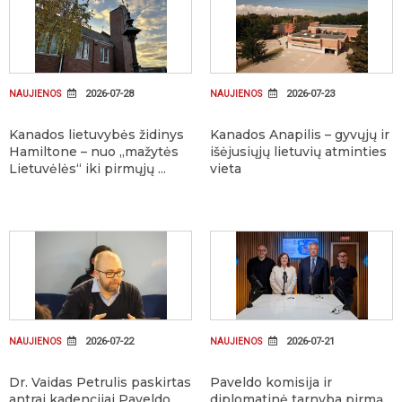
2026-07-28
2026-07-23
NAUJIENOS
NAUJIENOS
Kanados lietuvybės židinys
Kanados Anapilis – gyvųjų ir
Hamiltone – nuo „mažytės
išėjusiųjų lietuvių atminties
Lietuvėlės“ iki pirmųjų ...
vieta
2026-07-22
2026-07-21
NAUJIENOS
NAUJIENOS
Dr. Vaidas Petrulis paskirtas
Paveldo komisija ir
antrai kadencijai Paveldo
diplomatinė tarnyba pirmą