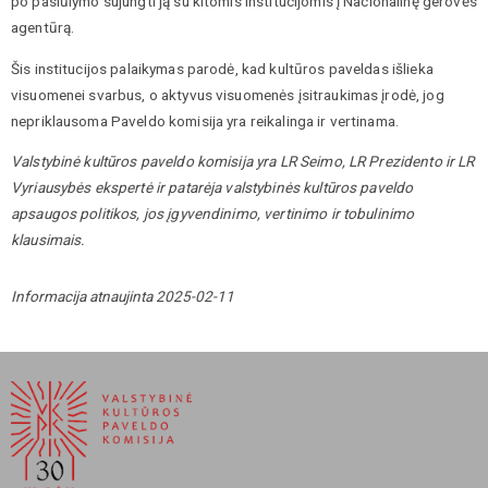
po pasiūlymo sujungti ją su kitomis institucijomis į Nacionalinę gerovės
agentūrą.
Šis institucijos palaikymas parodė, kad kultūros paveldas išlieka
visuomenei svarbus, o aktyvus visuomenės įsitraukimas įrodė, jog
nepriklausoma Paveldo komisija yra reikalinga ir vertinama.
Valstybinė kultūros paveldo komisija yra LR Seimo, LR Prezidento ir LR
Vyriausybės ekspertė ir patarėja valstybinės kultūros paveldo
apsaugos politikos, jos įgyvendinimo, vertinimo ir tobulinimo
klausimais.
Informacija atnaujinta 2025-02-11