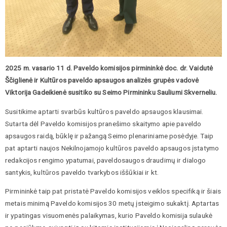
2025 m. vasario 11 d. Paveldo komisijos pirmininkė doc. dr. Vaidutė
Ščiglienė ir Kultūros paveldo apsaugos analizės grupės vadovė
Viktorija Gadeikienė susitiko su Seimo Pirmininku Sauliumi Skverneliu.
Susitikime aptarti svarbūs kultūros paveldo apsaugos klausimai.
Sutarta dėl Paveldo komisijos pranešimo skaitymo apie paveldo
apsaugos raidą, būklę ir pažangą Seimo plenariniame posėdyje. Taip
pat aptarti naujos Nekilnojamojo kultūros paveldo apsaugos įstatymo
redakcijos rengimo ypatumai, paveldosaugos draudimų ir dialogo
santykis, kultūros paveldo tvarkybos iššūkiai ir kt.
Pirmininkė taip pat pristatė Paveldo komisijos veiklos specifiką ir šiais
metais minimą Paveldo komisijos 30 metų įsteigimo sukaktį. Aptartas
ir ypatingas visuomenės palaikymas, kurio Paveldo komisija sulaukė