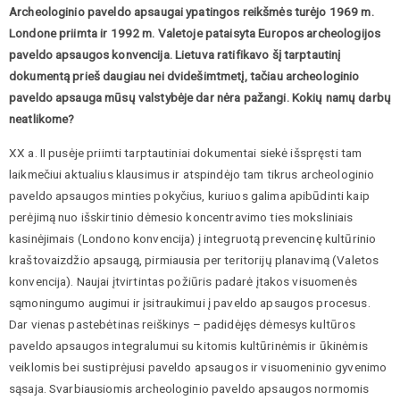
Archeologinio paveldo apsaugai ypatingos reikšmės turėjo 1969 m.
Londone priimta ir 1992 m. Valetoje pataisyta Europos archeologijos
paveldo apsaugos konvencija. Lietuva ratifikavo šį tarptautinį
dokumentą prieš daugiau nei dvidešimtmetį, tačiau archeologinio
paveldo apsauga mūsų valstybėje dar nėra pažangi. Kokių namų darbų
neatlikome?
XX a. II pusėje priimti tarptautiniai dokumentai siekė išspręsti tam
laikmečiui aktualius klausimus ir atspindėjo tam tikrus archeologinio
paveldo apsaugos minties pokyčius, kuriuos galima apibūdinti kaip
perėjimą nuo išskirtinio dėmesio koncentravimo ties moksliniais
kasinėjimais (Londono konvencija) į integruotą prevencinę kultūrinio
kraštovaizdžio apsaugą, pirmiausia per teritorijų planavimą (Valetos
konvencija). Naujai įtvirtintas požiūris padarė įtakos visuomenės
sąmoningumo augimui ir įsitraukimui į paveldo apsaugos procesus.
Dar vienas pastebėtinas reiškinys – padidėjęs dėmesys kultūros
paveldo apsaugos integralumui su kitomis kultūrinėmis ir ūkinėmis
veiklomis bei sustiprėjusi paveldo apsaugos ir visuomeninio gyvenimo
sąsaja. Svarbiausiomis archeologinio paveldo apsaugos normomis