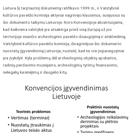
Lietuva šį tarptautinį dokumentą ratifikavo 1999 m., o Valstybinė
kultūros paveldo komisija aktyviai nagrinėjo klausimus, susijusius su
šio dokumento taikymu Lietuvoje. Nors Konvencijoje akcentuojama,
kad kiekviena valstybė yra atsakinga prieš visą Europą už jos
teritorijoje esančio archeologinio paveldo išsaugojimą ir atskleidimą,
Valstybinė kultūros paveldo komisija, išnagrinėjusi šio dokumento
nuostatų įgyvendinimą Lietuvoje, nustatė, kad ne visi įsipareigojimai
yra įvykdyti. Kyla problemų dėl archeologinių objektų apskaitos,
radinių perdavimo muziejams, archeologinių tyrimų finansavimo,
nelegalių kasinėjimų ir daugelio kitų.