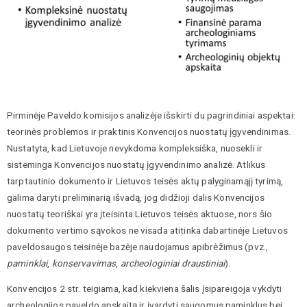
Pirminėje Paveldo komisijos analizėje išskirti du pagrindiniai aspektai:
teorinės problemos ir praktinis Konvencijos nuostatų įgyvendinimas.
Nustatyta, kad Lietuvoje nevykdoma kompleksiška, nuosekli ir
sisteminga Konvencijos nuostatų įgyvendinimo analizė. Atlikus
tarptautinio dokumento ir Lietuvos teisės aktų palyginamąjį tyrimą,
galima daryti preliminarią išvadą, jog didžioji dalis Konvencijos
nuostatų teoriškai yra įteisinta Lietuvos teisės aktuose, nors šio
dokumento vertimo sąvokos ne visada atitinka dabartinėje Lietuvos
paveldosaugos teisinėje bazėje naudojamus apibrėžimus (pvz.,
paminklai
,
konservavimas
,
archeologiniai draustiniai
).
Konvencijos 2 str. teigiama, kad kiekviena šalis įsipareigoja vykdyti
archeologijos paveldo apskaitą ir įvardyti saugomus paminklus bei