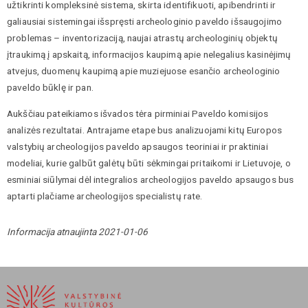
užtikrinti kompleksinė sistema, skirta identifikuoti, apibendrinti ir
galiausiai sistemingai išspręsti archeologinio paveldo išsaugojimo
problemas – inventorizaciją, naujai atrastų archeologinių objektų
įtraukimą į apskaitą, informacijos kaupimą apie nelegalius kasinėjimų
atvejus, duomenų kaupimą apie muziejuose esančio archeologinio
paveldo būklę ir pan.
Aukščiau pateikiamos išvados tėra pirminiai Paveldo komisijos
analizės rezultatai. Antrajame etape bus analizuojami kitų Europos
valstybių archeologijos paveldo apsaugos teoriniai ir praktiniai
modeliai, kurie galbūt galėtų būti sėkmingai pritaikomi ir Lietuvoje, o
esminiai siūlymai dėl integralios archeologijos paveldo apsaugos bus
aptarti plačiame archeologijos specialistų rate.
Informacija atnaujinta 2021-01-06