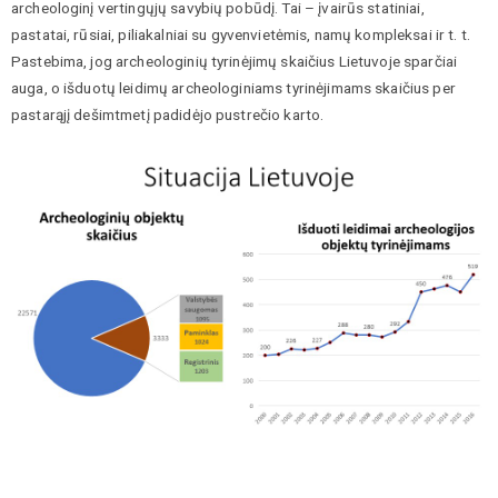
archeologinį vertingųjų savybių pobūdį. Tai – įvairūs statiniai,
pastatai, rūsiai, piliakalniai su gyvenvietėmis, namų kompleksai ir t. t.
Pastebima, jog archeologinių tyrinėjimų skaičius Lietuvoje sparčiai
auga, o išduotų leidimų archeologiniams tyrinėjimams skaičius per
pastarąjį dešimtmetį padidėjo pustrečio karto.