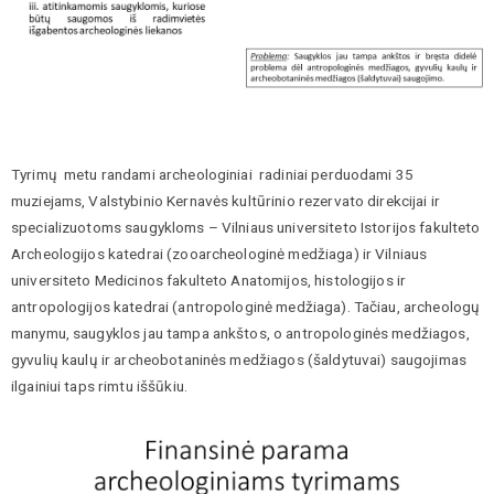
Tyrimų metu randami archeologiniai radiniai perduodami 35
muziejams, Valstybinio Kernavės kultūrinio rezervato direkcijai ir
specializuotoms saugykloms – Vilniaus universiteto Istorijos fakulteto
Archeologijos katedrai (zooarcheologinė medžiaga) ir Vilniaus
universiteto Medicinos fakulteto Anatomijos, histologijos ir
antropologijos katedrai (antropologinė medžiaga). Tačiau, archeologų
manymu, saugyklos jau tampa ankštos, o antropologinės medžiagos,
gyvulių kaulų ir archeobotaninės medžiagos (šaldytuvai) saugojimas
ilgainiui taps rimtu iššūkiu.