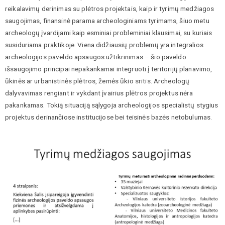
reikalavimų derinimas su plėtros projektais, kaip ir tyrimų medžiagos
saugojimas, finansinė parama archeologiniams tyrimams, šiuo metu
archeologų įvardijami kaip esminiai probleminiai klausimai, su kuriais
susiduriama praktikoje. Viena didžiausių problemų yra integralios
archeologijos paveldo apsaugos užtikrinimas – šio paveldo
išsaugojimo principai nepakankamai integruoti į teritorijų planavimo,
ūkinės ar urbanistinės plėtros, žemės ūkio sritis. Archeologų
dalyvavimas rengiant ir vykdant įvairius plėtros projektus nėra
pakankamas. Tokią situaciją sąlygoja archeologijos specialistų stygius
projektus derinančiose institucijose bei teisinės bazės netobulumas.