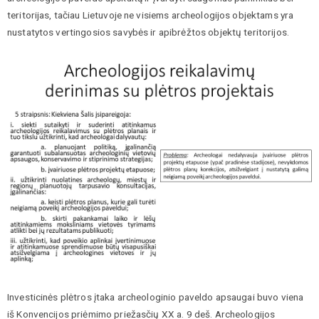
teritorijas, tačiau Lietuvoje ne visiems archeologijos objektams yra
nustatytos vertingosios savybės ir apibrėžtos objektų teritorijos.
Investicinės plėtros įtaka archeologinio paveldo apsaugai buvo viena
iš Konvencijos priėmimo priežasčių XX a. 9 deš. Archeologijos