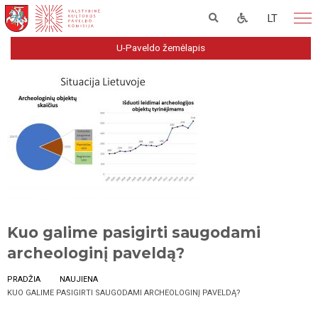
LT
U-Paveldo žemėlapis
Kuo galime pasigirti saugodami
archeologinį paveldą?
PRADŽIA
NAUJIENA
KUO GALIME PASIGIRTI SAUGODAMI ARCHEOLOGINĮ PAVELDĄ?