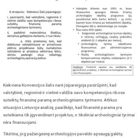
Kiekviena Konvencijos šalis narė įsipareigoja pasirūpinti, kad
valstybinė, regioninė ir vietinė valdžia savo kompetencijos ribose
suteiktų finansinę paramą archeologiniams tyrimams. Atlikus
situacijos Lietuvoje analizę, paaiškėjo, kad finansinė parama yra
suteikiama tik įgyvendinant projektus, o tiksliniai archeologiniai tyrimai
nėra finansuojami.
Tikėtina, jog pažangesnę archeologijos paveldo apsaugą galėtų