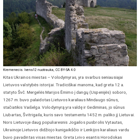
Kremenecis. Ivens12 nuotrauka, CC BY-SA 4.0
Kitas Ukrainos miestas – Volodymyras, yra svarbus seniausiajai
Lietuvos valstybės istorijai. Tradiciškai manoma, kad greta 12 a.
statyto Švč. Mergelės Marijos Ėmimo į dangų (Uspenijės) soboro,
1267 m. buvo palaidotas Lietuvos karaliaus Mindaugo sūnus,
stačiatikis Vaišelga. Volodymyrą yra valdę ir Gediminas, jo sūnus
Liubartas, Švitrigaila, kuris savo testamentu 1452 m. paliko jį Lietuvai.
Nors Lietuvoje daug populiaresnis Jogailos pusbrolis Vytautas,
Ukrainoje Lietuvos didžiojo kunigaikščio ir Lenkijos karaliaus vardu
buvo pavadintas visas miestas. Greta Lvivo esantis Horodokas