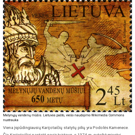
Mėlynųjų vandenų mūšis. Lietuvos pašto, viešo naudojimo Wikimedia Commons
nuotrauka
Viena įspūdingiausių Karijotaičių statytų pilių yra Podolės Kamenece.
Čia Karijotaičiai pastatė naują tvirtovę, o 1374 m. suteikė miestui