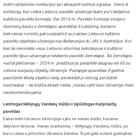
todėl valstybinės institucijos turi atnaujinti turimus sąrašus. Viena iš
institucijų, kuri veikia Lietuvos paveldo užsienyje lauke yra Valstybinė
kultūros paveldo komisija. Dar 2016 m. Paveldo komisija inicijavo
duomenų bazės ir žemėlapio upaveldas.lt sukūrimą, kuriame
kiekvienas norintis gali susipažinti su įvairiais Lietuvos kultūros
paveldo objektais užsienyje nuo Baltarusijos iki JAV ir Australijos. Kol
kas tai vienintelis visus Lietuvos istorinius laikotarpius ir kultūros
paveldo tipus užsienyje pristatantis paveldo žemėlapis. Šis žemėlapis
nuolat plečiamas – 2024 m. pradžioje jis pasipildė daugiau nei 60 su
Lietuva susijusių objektų Ukrainoje. Puslapyje upaveldas.lt galima
pasižiūrėti tikslią objekto vietą, perskaityti jo istoriją, peržiūrėti
nuotraukas – tai leidžia atrasti vietas, į kurias vykti karo Ukrainoje metu
nerekomenduojama.
Lemtingas Mėlynųjų Vandenų mūšis ir įspūdingas Karijotaičių
paveldas
Dabartinės Ukrainos teritorijoje vyko ne vienas mūšis, kuriame
dalyvavo lietuviai. Vienas svarbesnių – Mėlynųjų Vandenų mūšis, po
kurio Lietuva įsitvirtino Ukrainos žemėse. Ši pergalė sudarė galimybes