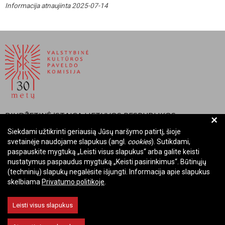
Informacija atnaujinta 2025-07-14
BIUDŽETINĖ ĮSTAIGA LIETUVOS RESPUBLIKOS
+
VALSTYBINĖ KULTŪROS PAVELDO KOMISIJA
Siekdami užtikrinti geriausią Jūsų naršymo patirtį, šioje
svetainėje naudojame slapukus (angl.
cookies
). Sutikdami,
Įmonės kodas: Juridinių asmenų registre 288700520
paspauskite mygtuką „Leisti visus slapukus“ arba galite keisti
Adresas: Rūdninkų g. 13, 01135 Vilnius
nustatymus paspaudus mygtuką „Keisti pasirinkimus“. Būtinųjų
Telefonas: +370 699 13972
(techninių) slapukų negalėsite išjungti. Informacija apie slapukus
skelbiama
Privatumo politikoje
.
El. paštas: komisija@vkpk.lt
BENDRAUKIME
Leisti visus slapukus