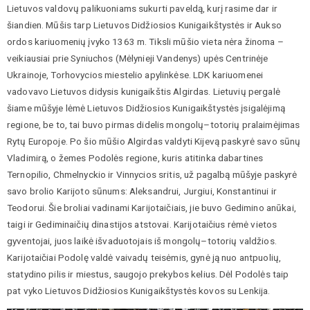
Lietuvos valdovų palikuoniams sukurti paveldą, kurį rasime dar ir
šiandien. Mūšis tarp Lietuvos Didžiosios Kunigaikštystės ir Aukso
ordos kariuomenių įvyko 1363 m. Tiksli mūšio vieta nėra žinoma –
veikiausiai prie Syniuchos (Mėlynieji Vandenys) upės Centrinėje
Ukrainoje, Torhovycios miestelio apylinkėse. LDK kariuomenei
vadovavo Lietuvos didysis kunigaikštis Algirdas. Lietuvių pergalė
šiame mūšyje lėmė Lietuvos Didžiosios Kunigaikštystės įsigalėjimą
regione, be to, tai buvo pirmas didelis mongolų–totorių pralaimėjimas
Rytų Europoje. Po šio mūšio Algirdas valdyti Kijevą paskyrė savo sūnų
Vladimirą, o žemes Podolės regione, kuris atitinka dabartines
Ternopilio, Chmelnyckio ir Vinnycios sritis, už pagalbą mūšyje paskyrė
savo brolio Karijoto sūnums: Aleksandrui, Jurgiui, Konstantinui ir
Teodorui. Šie broliai vadinami Karijotaičiais, jie buvo Gedimino anūkai,
taigi ir Gediminaičių dinastijos atstovai. Karijotaičius rėmė vietos
gyventojai, juos laikė išvaduotojais iš mongolų–totorių valdžios.
Karijotaičiai Podolę valdė vaivadų teisėmis, gynė ją nuo antpuolių,
statydino pilis ir miestus, saugojo prekybos kelius. Dėl Podolės taip
pat vyko Lietuvos Didžiosios Kunigaikštystės kovos su Lenkija.