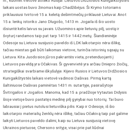
m., kuomet vietovė atiteko Rusijai. Lietuvos Didžiosios Kunigaikštystės
laikais uostas buvo žinomas kaip Chadžibėjus. Ši Krymo totoriams
priklausiusi tvirtovė 15 a. keletą dešimtmečių priklausė Lietuvai. Anot
15 a. lenkų istoriko Jano Dlugošo, 1413 m. Jogaila iš šio uosto
išsiuntė kelis laivus su javais. Užuominos apie lietuvių pilį, uostą ir
švyturį randamos taip pat tarp 1415 ir 1442 metų. Šiandieninėje
Odesoje su Lietuva susijusio paveldo iš LDK laikotarpio nėra išlikę,
tačiau miestas gali būti laikomas vietove, turinčia istorinių sąsajų su
Lietuva. Kita Juodosios jūros pakrantės vieta, pretenduojanti į
Lietuvos paveldą yra Očakivas. Ši gyvenvietė yra arčiau Dniepro žiočių,
strategiškai svarbiame iškyšulyje. Kijevo Rusios ir Lietuvos Didžiosios
Kunigaikštystės laikais vietovė vadinosi Dašivas. Pirmą kartą
šaltiniuose Dašivas paminėtas 1431 m. sutartyje, pasirašytoje
Švitrigailos ir Jogailos. Manoma, kad 15 a. pradžioje Vytautas Didysis
šioje vietoje buvo pastatęs medinę pilį gynybai nuo totorių. Tai buvo
labiausiai į pietus nutolusi lietuviška pilis. Kaip ir Odesoje, iš šio
laikotarpio materialių ženklų nėra išlikę, tačiau Očakivą taip pat galime
laikyti Lietuvos paveldo dalimi, kaip su Lietuva susijusią vietovę.
Ukrainos pietuose, Chersono srityje, visai prie pat liūdnai