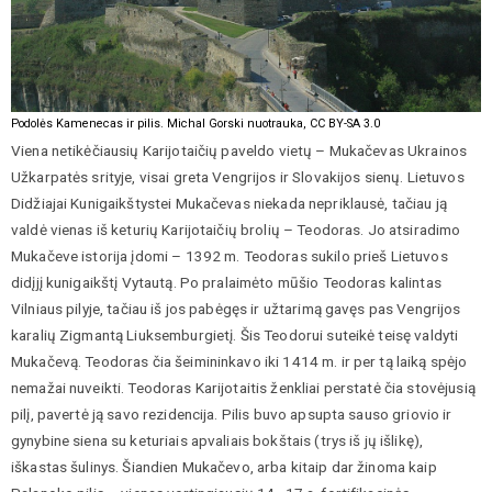
Podolės Kamenecas ir pilis. Michal Gorski nuotrauka, CC BY-SA 3.0
Viena netikėčiausių Karijotaičių paveldo vietų – Mukačevas Ukrainos
Užkarpatės srityje, visai greta Vengrijos ir Slovakijos sienų. Lietuvos
Didžiajai Kunigaikštystei Mukačevas niekada nepriklausė, tačiau ją
valdė vienas iš keturių Karijotaičių brolių – Teodoras. Jo atsiradimo
Mukačeve istorija įdomi – 1392 m. Teodoras sukilo prieš Lietuvos
didįjį kunigaikštį Vytautą. Po pralaimėto mūšio Teodoras kalintas
Vilniaus pilyje, tačiau iš jos pabėgęs ir užtarimą gavęs pas Vengrijos
karalių Zigmantą Liuksemburgietį. Šis Teodorui suteikė teisę valdyti
Mukačevą. Teodoras čia šeimininkavo iki 1414 m. ir per tą laiką spėjo
nemažai nuveikti. Teodoras Karijotaitis ženkliai perstatė čia stovėjusią
pilį, pavertė ją savo rezidencija. Pilis buvo apsupta sauso griovio ir
gynybine siena su keturiais apvaliais bokštais (trys iš jų išlikę),
iškastas šulinys. Šiandien Mukačevo, arba kitaip dar žinoma kaip