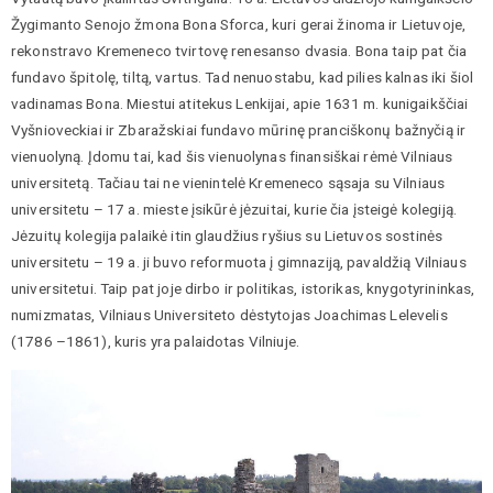
Žygimanto Senojo žmona Bona Sforca, kuri gerai žinoma ir Lietuvoje,
rekonstravo Kremeneco tvirtovę renesanso dvasia. Bona taip pat čia
fundavo špitolę, tiltą, vartus. Tad nenuostabu, kad pilies kalnas iki šiol
vadinamas Bona. Miestui atitekus Lenkijai, apie 1631 m. kunigaikščiai
Vyšnioveckiai ir Zbaražskiai fundavo mūrinę pranciškonų bažnyčią ir
vienuolyną. Įdomu tai, kad šis vienuolynas finansiškai rėmė Vilniaus
universitetą. Tačiau tai ne vienintelė Kremeneco sąsaja su Vilniaus
universitetu – 17 a. mieste įsikūrė jėzuitai, kurie čia įsteigė kolegiją.
Jėzuitų kolegija palaikė itin glaudžius ryšius su Lietuvos sostinės
universitetu – 19 a. ji buvo reformuota į gimnaziją, pavaldžią Vilniaus
universitetui. Taip pat joje dirbo ir politikas, istorikas, knygotyrininkas,
numizmatas, Vilniaus Universiteto dėstytojas Joachimas Lelevelis
(1786 –1861), kuris yra palaidotas Vilniuje.