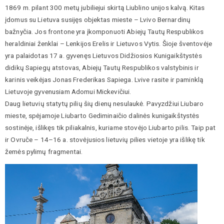
1869 m. pilant 300 metų jubiliejui skirtą Liublino unijos kalvą. Kitas
įdomus su Lietuva susijęs objektas mieste – Lvivo Bernardinų
bažnyčia. Jos frontone yra įkomponuoti Abiejų Tautų Respublikos
heraldiniai ženklai – Lenkijos Erelis ir Lietuvos Vytis. Šioje šventovėje
yra palaidotas 17 a. gyvenęs Lietuvos Didžiosios Kunigaikštystės
didikų Sapiegų atstovas, Abiejų Tautų Respublikos valstybinis ir
karinis veikėjas Jonas Frederikas Sapiega. Lvive rasite ir paminklą
Lietuvoje gyvenusiam Adomui Mickevičiui.
Daug lietuvių statytų pilių šių dienų nesulaukė. Pavyzdžiui Liubaro
mieste, spėjamoje Liubarto Gediminaičio dalinės kunigaikštystės
sostinėje, išlikęs tik piliakalnis, kuriame stovėjo Liubarto pilis. Taip pat
ir Ovruče – 14–16 a. stovėjusios lietuvių pilies vietoje yra išlikę tik
žemės pylimų fragmentai.