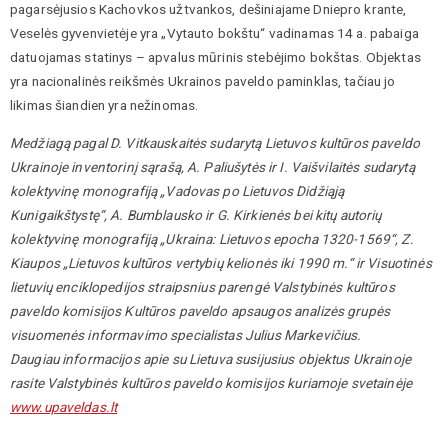
pagarsėjusios Kachovkos užtvankos, dešiniajame Dniepro krante,
Veselės gyvenvietėje yra „Vytauto bokštu“ vadinamas 14 a. pabaiga
datuojamas statinys – apvalus mūrinis stebėjimo bokštas. Objektas
yra nacionalinės reikšmės Ukrainos paveldo paminklas, tačiau jo
likimas šiandien yra nežinomas.
Medžiagą pagal D. Vitkauskaitės sudarytą Lietuvos kultūros paveldo
Ukrainoje inventorinį sąrašą, A. Paliušytės ir I. Vaišvilaitės sudarytą
kolektyvinę monografiją „Vadovas po Lietuvos Didžiąją
Kunigaikštystę“, A. Bumblausko ir G. Kirkienės bei kitų autorių
kolektyvinę monografiją „Ukraina: Lietuvos epocha 1320-1569“, Z.
Kiaupos „Lietuvos kultūros vertybių kelionės iki 1990 m.“ ir Visuotinės
lietuvių enciklopedijos straipsnius parengė Valstybinės kultūros
paveldo komisijos Kultūros paveldo apsaugos analizės grupės
visuomenės informavimo specialistas Julius Markevičius.
Daugiau informacijos apie su Lietuva susijusius objektus Ukrainoje
rasite Valstybinės kultūros paveldo komisijos kuriamoje svetainėje
www.upaveldas.lt