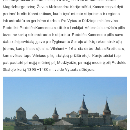
Magdeburgo teisę. Žuvus Aleksandrui Karijotaičiui, Kamenecą valdyti
perėmė brolis Konstantinas, kuris tęsė miesto stiprinimo ir regiono
infrastruktūros gerinimo darbus. Po Vytauto Didžiojo mirties visa
Podolė ir Podolės Kamenecas atiteko Lenkijai. Vėlesniais amžiais pilis
buvo ne kartą rekonstruota ir stiprinta. Podolės Kameneco pilis savo
dabartinį pavidalą įgavo po Žygimanto Senojo atliktų rekonstrukcijų.
Įdomu, kad pilis susijusi su Vilniumi – 16 a. čia dirbo Jobas Bretfusas,
kuris vėliau tapo Vilniaus pilių statybų prižiūrėtoju. Karijotaičiai taip
pat pastatė pirmąją mūrinę pilį Medžybiže, pirmąją medinę pilį Podolės
Skaloje, kurią 1395–1430 m. valdė Vytautas Didysis.