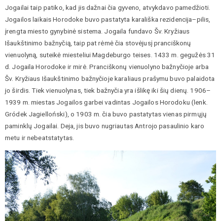
Jogailai taip patiko, kad jis dažnai čia gyveno, atvykdavo pamedžioti.
Jogailos laikais Horodoke buvo pastatyta karališka rezidencija–pilis,
įrengta miesto gynybinė sistema. Jogaila fundavo Šv. Kryžiaus
Išaukštinimo bažnyčią, taip pat rėmė čia stovėjusį pranciškonų
vienuolyną, suteikė miesteliui Magdeburgo teises. 1433 m. gegužės 31
d. Jogaila Horodoke ir mirė. Pranciškonų vienuolyno bažnyčioje arba
Šv. Kryžiaus Išaukštinimo bažnyčioje karaliaus prašymu buvo palaidota
jo širdis. Tiek vienuolynas, tiek bažnyčia yra išlikę iki šių dienų. 1906–
1939 m. miestas Jogailos garbei vadintas Jogailos Horodoku (lenk.
Gródek Jagielloński), o 1903 m. čia buvo pastatytas vienas pirmųjų
paminklų Jogailai. Deja, jis buvo nugriautas Antrojo pasaulinio karo
metu ir nebeatstatytas.