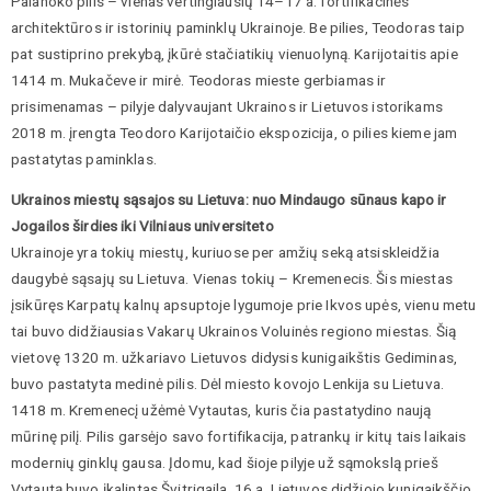
Palanoko pilis – vienas vertingiausių 14–17 a. fortifikacinės
architektūros ir istorinių paminklų Ukrainoje. Be pilies, Teodoras taip
pat sustiprino prekybą, įkūrė stačiatikių vienuolyną. Karijotaitis apie
1414 m. Mukačeve ir mirė. Teodoras mieste gerbiamas ir
prisimenamas – pilyje dalyvaujant Ukrainos ir Lietuvos istorikams
2018 m. įrengta Teodoro Karijotaičio ekspozicija, o pilies kieme jam
pastatytas paminklas.
Ukrainos miestų sąsajos su Lietuva: nuo Mindaugo sūnaus kapo ir
Jogailos širdies iki Vilniaus universiteto
Ukrainoje yra tokių miestų, kuriuose per amžių seką atsiskleidžia
daugybė sąsajų su Lietuva. Vienas tokių – Kremenecis. Šis miestas
įsikūręs Karpatų kalnų apsuptoje lygumoje prie Ikvos upės, vienu metu
tai buvo didžiausias Vakarų Ukrainos Voluinės regiono miestas. Šią
vietovę 1320 m. užkariavo Lietuvos didysis kunigaikštis Gediminas,
buvo pastatyta medinė pilis. Dėl miesto kovojo Lenkija su Lietuva.
1418 m. Kremenecį užėmė Vytautas, kuris čia pastatydino naują
mūrinę pilį. Pilis garsėjo savo fortifikacija, patrankų ir kitų tais laikais
modernių ginklų gausa. Įdomu, kad šioje pilyje už sąmokslą prieš
Vytautą buvo įkalintas Švitrigaila. 16 a. Lietuvos didžiojo kunigaikščio