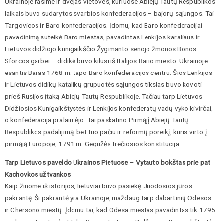
Ukrainoje rasime ir dvejas vietoves, kuriuose Abiejų Tautų Respublikos
laikais buvo sudarytos svarbios konfederacijos – bajorų sąjungos. Tai
Targovicos ir Baro konfederacijos. Įdomu, kad Baro konfederacijai
pavadinimą suteikė Baro miestas, pavadintas Lenkijos karaliaus ir
Lietuvos didžiojo kunigaikščio Žygimanto senojo žmonos Bonos
Sforcos garbei – didikė buvo kilusi iš Italijos Bario miesto. Ukrainoje
esantis Baras 1768 m. tapo Baro konfederacijos centru. Šios Lenkijos
ir Lietuvos didikų katalikų grupuotės sąjungos tikslas buvo kovoti
prieš Rusijos įtaką Abiejų Tautų Respublikoje. Tačiau tarp Lietuvos
Didžiosios Kunigaikštystės ir Lenkijos konfederatų vadų vyko kivirčai,
o konfederacija pralaimėjo. Tai paskatino Pirmąjį Abiejų Tautų
Respublikos padalijimą, bet tuo pačiu ir reformų poreikį, kuris virto į
pirmąją Europoje, 1791 m. Gegužės trečiosios konstitucija.
Tarp Lietuvos paveldo Ukrainos Pietuose – Vytauto bokštas prie pat
Kachovkos užtvankos
Kaip žinome iš istorijos, lietuviai buvo pasiekę Juodosios jūros
pakrantę. Ši pakrantė yra Ukrainoje, maždaug tarp dabartinių Odesos
ir Chersono miestų. Įdomu tai, kad Odesa miestas pavadintas tik 1795