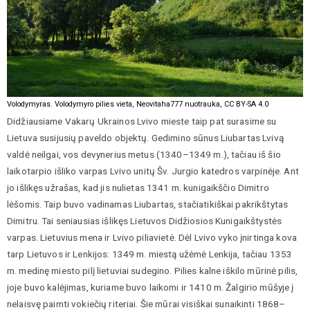
Volodymyras. Volodymyro pilies vieta, Neovitaha777 nuotrauka, CC BY-SA 4.0
Didžiausiame Vakarų Ukrainos Lvivo mieste taip pat surasime su
Lietuva susijusių paveldo objektų. Gedimino sūnus Liubartas Lvivą
valdė neilgai, vos devynerius metus (1340–1349 m.), tačiau iš šio
laikotarpio išliko varpas Lvivo unitų Šv. Jurgio katedros varpinėje. Ant
jo išlikęs užrašas, kad jis nulietas 1341 m. kunigaikščio Dimitro
lėšomis. Taip buvo vadinamas Liubartas, stačiatikiškai pakrikštytas
Dimitru. Tai seniausias išlikęs Lietuvos Didžiosios Kunigaikštystės
varpas. Lietuvius mena ir Lvivo piliavietė. Dėl Lvivo vyko įnirtinga kova
tarp Lietuvos ir Lenkijos: 1349 m. miestą užėmė Lenkija, tačiau 1353
m. medinę miesto pilį lietuviai sudegino. Pilies kalne iškilo mūrinė pilis,
joje buvo kalėjimas, kuriame buvo laikomi ir 1410 m. Žalgirio mūšyje į
nelaisvę paimti vokiečių riteriai. Šie mūrai visiškai sunaikinti 1868–