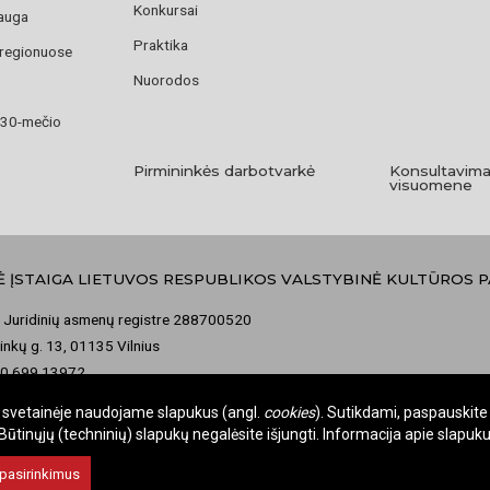
Konkursai
auga
Praktika
 regionuose
Nuorodos
 30-mečio
Pirmininkės darbotvarkė
Konsultavima
visuomene
Ė ĮSTAIGA LIETUVOS RESPUBLIKOS VALSTYBINĖ KULTŪROS 
 Juridinių asmenų registre 288700520
nkų g. 13, 01135 Vilnius
70 699 13972
misija@vkpk.lt
je svetainėje naudojame slapukus (angl.
cookies
). Sutikdami, paspauskite 
tinųjų (techninių) slapukų negalėsite išjungti. Informacija apie slapu
 pasirinkimus
omos.