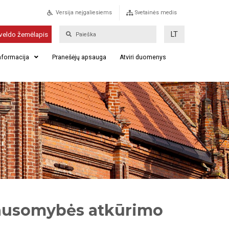
Versija neįgaliesiems
Svetainės medis
LT
veldo žemėlapis
informacija
Pranešėjų apsauga
Atviri duomenys
lausomybės atkūrimo