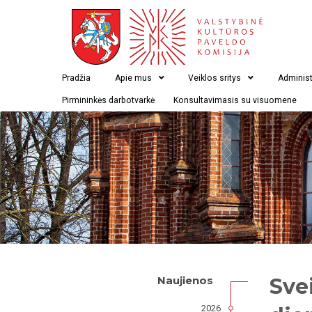
Pradžia
Apie mus
Veiklos sritys
Administ
Pirmininkės darbotvarkė
Konsultavimasis su visuomene
Sve
Naujienos
2026