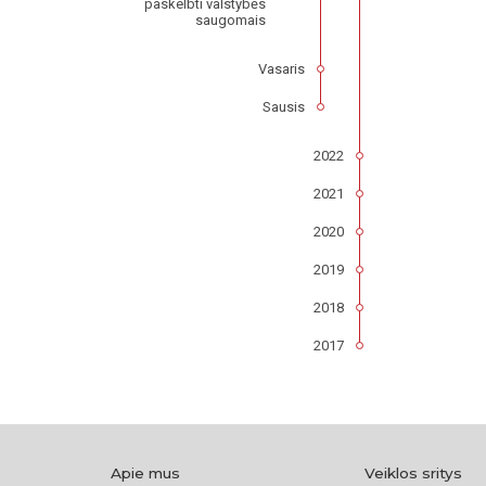
paskelbti valstybės
saugomais
Vasaris
Sausis
2022
2021
2020
2019
2018
2017
Apie mus
Veiklos sritys