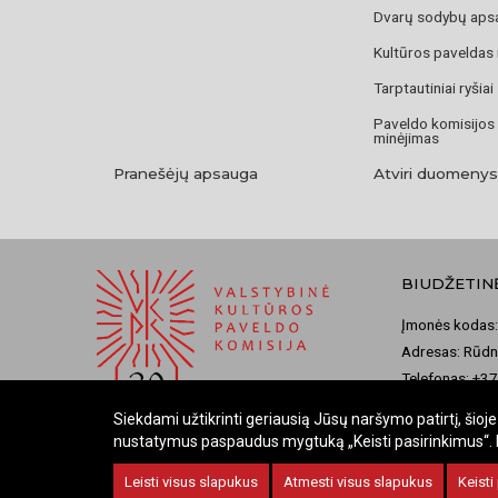
Dvarų sodybų aps
Kultūros paveldas
Tarptautiniai ryšiai
Paveldo komisijos
minėjimas
Pranešėjų apsauga
Atviri duomenys
BIUDŽETIN
Įmonės kodas:
Adresas: Rūdni
Telefonas: +3
El. paštas: ko
Siekdami užtikrinti geriausią Jūsų naršymo patirtį, šio
nustatymus paspaudus mygtuką „Keisti pasirinkimus“. Bū
Leisti visus slapukus
Atmesti visus slapukus
Keisti
© 2026 Valstybinė kultūros paveldo komisija. Visos teisės saug