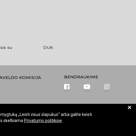
sis su
DUK
BENDRAUKIME
PAVELDO KOMISIJA
+
mygtuką „Leisti visus slapukus“ arba galite keisti
kus skelbiama
Privatumo politikoje
.
Keisti slapukų nustatymus