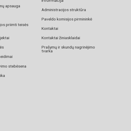
informacija
nų apsauga
Administracijos struktūra
Paveldo komisijos pirmininkė
os priimti teisės
Kontaktai
jektai
Kontaktai žiniasklaidai
zės
Prašymų ir skundų nagrinėjimo
tvarka
žeidimai
avimo stebėsena
ika