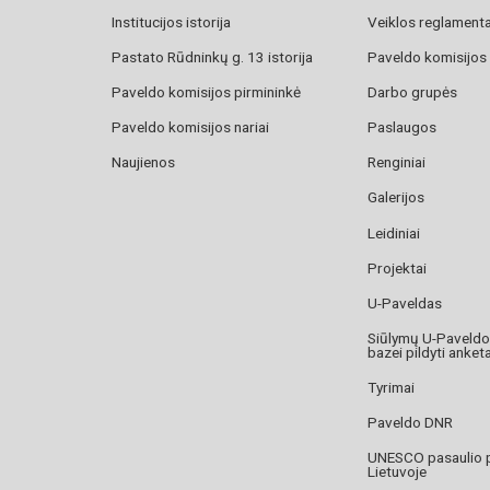
Institucijos istorija
Veiklos reglament
Pastato Rūdninkų g. 13 istorija
Paveldo komisijos
Paveldo komisijos pirmininkė
Darbo grupės
Paveldo komisijos nariai
Paslaugos
Naujienos
Renginiai
Galerijos
Leidiniai
Projektai
U-Paveldas
Siūlymų U-Paveld
bazei pildyti anket
Tyrimai
Paveldo DNR
UNESCO pasaulio 
Lietuvoje