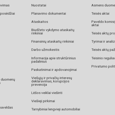
avimas
Nuostatai
Asmens duome
 posėdžiai
Planavimo dokumentai
Teisės aktai
Ataskaitos
Paveldo komisij
aktai
Biudžeto vykdymo ataskaitų
rinkiniai
Teisės aktų pro
Finansinių ataskaitų rinkiniai
Tyrimai ir anali
Darbo užmokestis
Teisės aktų pa
Informacija apie struktūrinius
Teisinio reguli
padalinius
Privatumo polit
Paskatinimai ir apdovanojimai
Viešųjų ir privačių interesų
o duomenų
deklaravimas, korupcijos
a
prevencija
Lėšos veiklai viešinti
Viešieji pirkimai
paveldas
Tarnybiniai lengvieji automobiliai