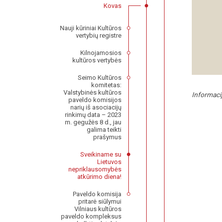
Kovas
Nauji kūriniai Kultūros
vertybių registre
Kilnojamosios
kultūros vertybės
Seimo Kultūros
komitetas:
Valstybinės kultūros
Informaci
paveldo komisijos
narių iš asociacijų
rinkimų data – 2023
m. gegužės 8 d., jau
galima teikti
prašymus
Sveikiname su
Lietuvos
nepriklausomybės
atkūrimo diena!
Paveldo komisija
pritarė siūlymui
Vilniaus kultūros
paveldo kompleksus