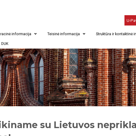
U-Pa
racinė informacija
Teisinė informacija
Struktūra ir kontaktinė 
DUK
ikiname su Lietuvos neprik