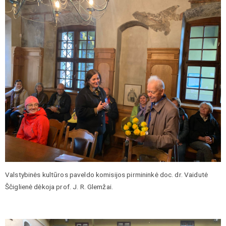
Valstybinės kultūros paveldo komisijos pirmininkė doc. dr. Vaidutė
Ščiglienė dėkoja prof. J. R. Glemžai.