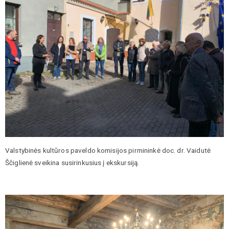
Valstybinės kultūros paveldo komisijos pirmininkė doc. dr. Vaidutė
Ščiglienė sveikina susirinkusius į ekskursiją.