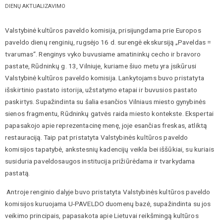
DIENŲ AKTUALIZAVIMO
Valstybinė kultūros paveldo komisija, prisijungdama prie Europos
paveldo dienų renginių, rugsėjo 16 d. surengė ekskursiją „Paveldas =
tvarumas“. Renginys vyko buvusiame amatininkų cecho ir bravoro
pastate, Rūdninkų g. 13, Vilniuje, kuriame šiuo metu yra įsikūrusi
Valstybinė kultūros paveldo komisija. Lankytojams buvo pristatyta
išskirtinio pastato istorija, užstatymo etapai ir buvusios pastato
paskirtys. Supažindinta su šalia esančios Vilniaus miesto gynybinės
sienos fragmentu, Rūdninkų gatvės raida miesto kontekste. Ekspertai
papasakojo apie reprezentacinę menę, joje esančias freskas, atliktą
restauraciją. Taip pat pristatyta Valstybinės kultūros paveldo
komisijos tapatybė, ankstesnių kadencijų veikla bei iššūkiai, su kuriais
susiduria paveldosaugos institucija prižiūrėdama ir tvarkydama
pastatą.
Antroje renginio dalyje buvo pristatyta Valstybinės kultūros paveldo
komisijos kuruojama U-PAVELDO duomenų bazė, supažindinta su jos
veikimo principais, papasakota apie Lietuvai reikšmingą kultūros