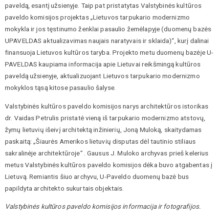
paveldą, esantį užsienyje. Taip pat pristatytas Valstybinės kultūros
paveldo komisijos projektas
„Lietuvos tarpukario modernizmo
mokykla ir jos tęstinumo ženklai pasaulio žemėlapyje (duomenų bazės
UPAVELDAS
aktualizavimas naujais naratyvais ir sklaida)“, kurį dalinai
finansuoja Lietuvos kultūros taryba. Projekto metu duomenų bazėje U-
PAVELDAS kaupiama informacija apie Lietuvai reikšmingą kultūros
paveldą užsienyje, aktualizuojant Lietuvos tarpukario modernizmo
mokyklos tąsą kitose pasaulio šalyse.
Valstybinės kultūros paveldo komisijos narys architektūros istorikas
dr. Vaidas Petrulis pristatė vieną iš tarpukario modernizmo atstovų,
žymų lietuvių išeivį architektą inžinierių, Joną Muloką, skaitydamas
paskaitą: „Šiaurės Amerikos lietuvių disputas dėl tautinio stiliaus
sakralinėje architektūroje“ . Gausus J. Muloko archyvas prieš kelerius
metus Valstybinės kultūros paveldo komisijos dėka buvo atgabentas į
Lietuvą. Remiantis šiuo archyvu, U-Paveldo duomenų bazė bus
papildyta architekto sukurtais objektais.
Valstybinės kultūros paveldo komisijos informacija ir fotografijos.