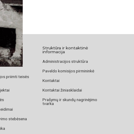
macija
Struktūra ir kontaktinė
informacija
nų apsauga
Administracijos struktūra
Paveldo komisijos pirmininkė
os priimti teisės
Kontaktai
jektai
Kontaktai žiniasklaidai
zės
Prašymų ir skundų nagrinėjimo
tvarka
žeidimai
avimo stebėsena
ika