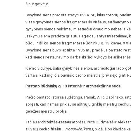
šioje gatvėje.
Gynybinė siena pradėta statyti XVI a. pr., kilus totorių puoli
visas gynybinės sienos fragmentas iki viršaus, su šaudymo 
gynybinės sienos reikšmei, miestiečiai draudimo nebesilaikė. 
įsakymu siena pradėta griauti. Pageidaujantys miestelėnai, ku
būdu ir išliko sienos fragmentas Rūdninkų g. 13 kieme. XX a.
Gynybinė siena buvo aptikta 1985 m., pradėjus pastato restaur
kad sienos restauravimo darbai iki šiol vykdyti be aiškesnės
Kiemo viduryje, šalia gynybinės sienos, archeologai rado go
vartais, kadangi čia buvusio cecho meistrai privalėjo ginti 
Pastato Rūdninkų g. 13 istorinė ir architektūrinė raida
Pačio pastato istorija sudėtinga. Pasak. A. R. Čaplinsko, ist
spręsti, kad namas priklausė aštriųjų ginklų meistrų cechui
geležies meistrų brolijai.
Tačiau architektės-restauratorės Birutė Gudynaitė ir Aleksan
siuvėjų cecho filialui –
nogovičnikams
, o dėl šios klaidos 