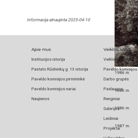
Informacija atnaujinta 2025-04-10
Apie mus
Veiklos sritys
Institucijos istorija
Veiklos reglament
Pastato Rūdninkų g. 13 istorija
Paveldo komisijos
1986 m.
Paveldo komisijos pirmininkė
Darbo grupės
Paveldo komisijos nariai
Paslaugos
1986 m.
Naujienos
Renginiai
1986 m.
Galerijos
Leidiniai
1987 m.
Projektai