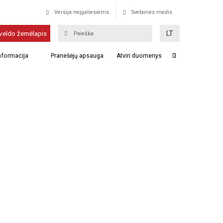
Versija neįgaliesiems
Svetainės medis
LT
veldo žemėlapis
informacija
Pranešėjų apsauga
Atviri duomenys