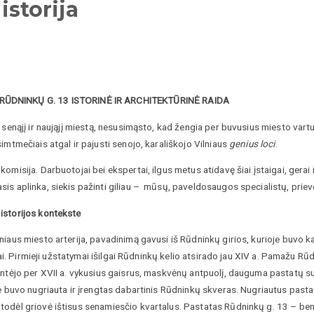
istorija
ŪDNINKŲ G. 13 ISTORINĖ IR ARCHITEKTŪRINĖ RAIDA
 senąjį ir naująjį miestą, nesusimąsto, kad žengia per buvusius miesto vartu
imtmečiais atgal ir pajusti senojo, karališkojo Vilniaus
genius loci
.
misija. Darbuotojai bei ekspertai, ilgus metus atidavę šiai įstaigai, gerai i
sis aplinka, siekis pažinti giliau – mūsų, paveldosaugos specialistų, priev
istorijos kontekste
lniaus miesto arterija, pavadinimą gavusi iš Rūdninkų girios, kurioje buvo 
čiai. Pirmieji užstatymai išilgai Rūdninkų kelio atsirado jau XIV a. Pamažu R
entėjo per XVII a. vykusius gaisrus, maskvėnų antpuolį, dauguma pastatų su
yje buvo nugriauta ir įrengtas dabartinis Rūdninkų skveras. Nugriautus pas
todėl griovė ištisus senamiesčio kvartalus. Pastatas Rūdninkų g. 13 – ben