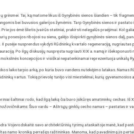
mų grėsmei. Tai, ką matome likus iš Gynybinės sienos šiandien – tik fragmentai
angomis bei buvusios galerijos žymėmis. Tarp Gynybinės sienos ir pastato 
Prie jos ėmė šlietis įvairūs statiniai, prakirsti nelegalūs praėjimai. Kol ga
rių posesijos ribojosi su siena, galėjo išsipirkti gynybinės sienos dalį, pa
 II pusėje nusprendus vykdyti Rūdninkų kvartalo regeneraciją, nugriautas p
aciją. Po ilgų diskusijų nuspręsta nugriauti XIX a. namą ir išeksponuoti ne
 mokslinės koncepcijos ir visiškai nepatenkinamai reprezentuoja unikalų Ry
tikos laikotarpio arką, po kuria buvo vandens nutekėjimo latakas. Namas R
Rūdninkų vartus. Tokią prievolę turėjo visi miestelėnai, kurių gyvenamosios 
oriniai šaltiniai rodo, kad ilgą laiką čia buvo įsikūręs amatininkų cechas.
nožovičnikams
. Šiuo vardu – Aštriųjų ginklų cecho namas – pastatas ir va
dra Vojevodskaitė savo architektūrinių tyrimų ataskaitoje manė, kad pastat
kaltas namo kroniką perrašęs raštininkas. Manoma, kad pavadinimą jis perta