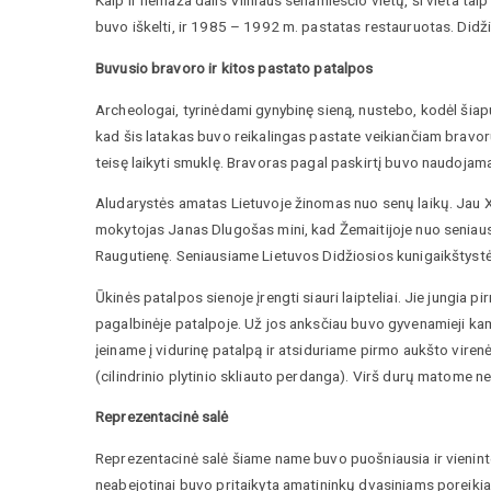
Kaip ir nemaža dalis Vilniaus senamiesčio vietų, ši vieta ta
buvo iškelti, ir 1985 – 1992 m. pastatas restauruotas. Didž
Buvusio bravoro ir kitos pastato patalpos
Archeologai, tyrinėdami gynybinę sieną, nustebo, kodėl šiapu
kad šis latakas buvo reikalingas pastate veikiančiam bravo
teisę laikyti smuklę. Bravoras pagal paskirtį buvo naudojam
Aludarystės amatas Lietuvoje žinomas nuo senų laikų. Jau XI
mokytojas Janas Dlugošas mini, kad Žemaitijoje nuo seniausių 
Raugutienę. Seniausiame Lietuvos Didžiosios kunigaikštystės
Ūkinės patalpos sienoje įrengti siauri laipteliai. Jie jungi
pagalbinėje patalpoje. Už jos anksčiau buvo gyvenamieji kamb
įeiname į vidurinę patalpą ir atsiduriame pirmo aukšto virenė
(cilindrinio plytinio skliauto perdanga). Virš durų matome ne
Reprezentacinė salė
Reprezentacinė salė šiame name buvo puošniausia ir vienintel
neabejotinai buvo pritaikyta amatininkų dvasiniams poreikiam