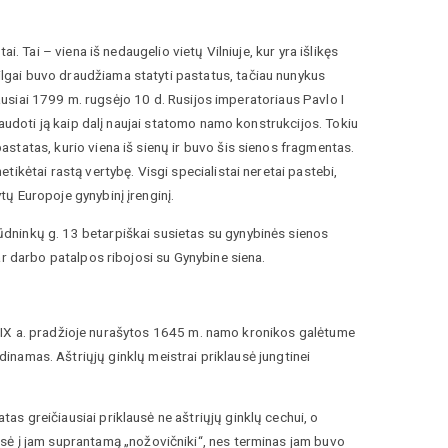
. Tai – viena iš nedaugelio vietų Vilniuje, kur yra išlikęs
ilgai buvo draudžiama statyti pastatus, tačiau nunykus
liausiai 1799 m. rugsėjo 10 d. Rusijos imperatoriaus Pavlo I
naudoti ją kaip dalį naujai statomo namo konstrukcijos. Tokiu
astatas, kurio viena iš sienų ir buvo šis sienos fragmentas.
tikėtai rastą vertybę. Visgi specialistai neretai pastebi,
tų Europoje gynybinį įrenginį.
ūdninkų g. 13 betarpiškai susietas su gynybinės sienos
ar darbo patalpos ribojosi su Gynybine siena.
 Iš XIX a. pradžioje nurašytos 1645 m. namo kronikos galėtume
dinamas. Aštriųjų ginklų meistrai priklausė jungtinei
as greičiausiai priklausė ne aštriųjų ginklų cechui, o
isė į jam suprantamą „nožovičniki“, nes terminas jam buvo