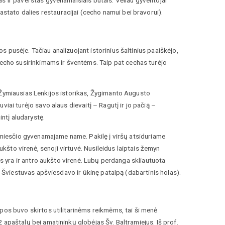
as ir paverstas gyvenamaisiais butais. Vėliau gyventojai
stato dalies restauracijai (cecho namui bei bravorui).
 pusėje. Tačiau analizuojant istorinius šaltinius paaiškėjo,
echo susirinkimams ir šventėms. Taip pat cechas turėjo
. Žymiausias Lenkijos istorikas, Žygimanto Augusto
iai turėjo savo alaus dievaitį – Ragutį ir jo pačią –
ntį aludarystę.
enamiesčio gyvenamajame name. Pakilę į viršų atsiduriame
kšto virenė, senoji virtuvė. Nusileidus laiptais žemyn
jos yra ir antro aukšto virenė. Lubų perdanga skliautuota
i. Šviestuvas apšviesdavo ir ūkinę patalpą (dabartinis holas).
lpos buvo skirtos utilitarinėms reikmėms, tai ši menė
 apaštalų bei amatininkų globėjas Šv. Baltramiejus. Iš prof.