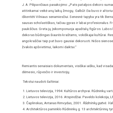
J. A. Pilipavičiaus pasakojimo: „Pats patalpos dekoro suma
atitinkamai veikė anų laikų žmogų. Galbūt čia buvo ir altor
iškentėti Vilniaus senamiesčiui. Senesnė tapyba yra tik Ber
sausas scholastiškas, tačiau gyvas ir labai profesionalus.
paukščius. Greta jų įsikomponuoja apaštalų figūros. Lubos bu
dekoras būdingas šiaurės kraštams, vokiškajai kultūrai. Res
angokraščiai taip pat buvo gausiai dekoruoti. Nišos sienos
žvakės apšvietimui, laikomi daiktai.“
Remiantis senaisiais dokumentais, visiškai aišku, kad visada 
dėmesio, rūpesčio ir investicijų.
Tekstui naudoti šaltiniai:
Lietuvos televizija, 1994: Kultūros archyvai. Rūdninkų vart
Lietuvos televizija, 2016: Atspindžiai. Paveldo kolekcija, L
Čaplinskas, Antanas Rimvydas, 2001.
Rūdninkų gatvė. Val
Architektūros paminklo Rūdininkų g. 13 architektūrinių tyri