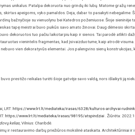
nymas unikalus. Patalpa dekoruota nuo grindų iki lubų. Matome gražų renesa
ius, skirtas apeigoms, vyko pamaldos. Deja, dabar to pasakyti nebegalime. 
nardinų bažnyčioje su vienuolynu bei Katedros požemiuose. Šioje sieninėje
 Freskas tapę meistrai buvo puikūs savo amato žinovai. Daug dėmesio skirt
vo dekoruotos tuo pačiu laikotarpiu kaip ir sienos. Tai parodė atlikti dažų
tauruotas vienintelis fragmentas, kad įsivaizduotume, kaip atrodė visuma. 
e nebuvo vien dekoratyvūs elementai. Jos palengvino sienų konstrukcijas, 
buvo prestižo reikalas turėti šioje gatvėje savo valdą, nors išlaikyti ją ni
ai, LRT:
https://www.lrt.lt/mediateka/irasas/6328/kulturos-archyvai-rudnink
RT:
https://www.lrt.lt/mediateka/irasas/98195/atspindziai
. Žiūrėta: 2022.1
dovų kelias
, Vilnius: Charibdė.
mų ir restauravimo darbų priežiūros mokslinė ataskaita. Architektūriniai ir i