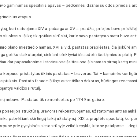
 buvo gaminamas specifinis apavas – pėdkelnės, dažnai su odos priedais arb
grindinius etapus.
ybą, kuri datuojama XIV a. pabaiga ar XV a. pradžia, prie jos buvo prisišlie
 sluoksnis. Išlikę tik gotikiniai rūsiai, kurie savo pastatymo metu buvo an
inio plano miestiečio namas. XVI a. vid. pastatas praplėstas, čia įsikūrė a
inga gotikos laikotarpiui, siekiant efektyviai išnaudoti ribotą miesto plotą
ačiau dar papasakosime. Istoriniuose šaltiniuose šis namas pirmą kartą mi
io korpuso pristatytas ūkinis pastatas – bravoras. Tai – kampinės konfigūra
is laiptukais. Pastato fasade išlikęs autentiškas dekoras, būdingas renes
ojantys valdžios rutulį.
imų nebuvo. Pastatas tik remontuotas po 1749 m. gaisro.
a posesijos struktūrą. Bravoras rekonstruojamas, užstatomas antras aukšta
nku pabrėžiant skirtingų laikų užstatymą. XIX a. praplėtus pastatą, korpus
orpuse prie gynybinės sienos rūsyje veikė kepykla, kitose patalpose – degt