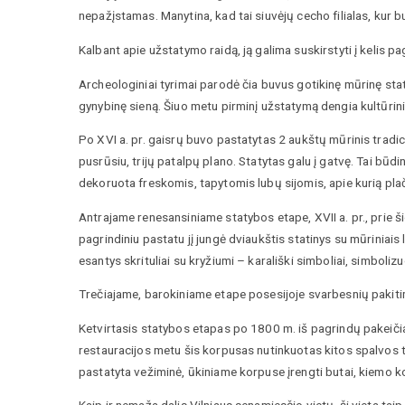
nepažįstamas. Manytina, kad tai siuvėjų cecho filialas, kur
Kalbant apie užstatymo raidą, ją galima suskirstyti į kelis pa
Archeologiniai tyrimai parodė čia buvus gotikinę mūrinę stat
gynybinę sieną. Šiuo metu pirminį užstatymą dengia kultūrinis
Po XVI a. pr. gaisrų buvo pastatytas 2 aukštų mūrinis tradic
pusrūsiu, trijų patalpų plano. Statytas galu į gatvę. Tai būd
dekoruota freskomis, tapytomis lubų sijomis, apie kurią pl
Antrajame renesansiniame statybos etape, XVII a. pr., prie š
pagrindiniu pastatu jį jungė dviaukštis statinys su mūrinia
esantys skrituliai su kryžiumi – karališki simboliai, simbolizu
Trečiajame, barokiniame etape posesijoje svarbesnių pakit
Ketvirtasis statybos etapas po 1800 m. iš pagrindų pakeiči
restauracijos metu šis korpusas nutinkuotas kitos spalvos ti
pastatyta vežiminė, ūkiniame korpuse įrengti butai, kiemo k