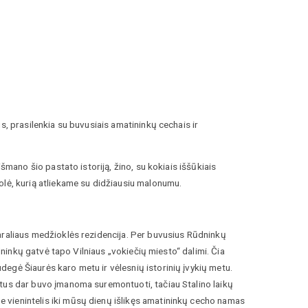
s, prasilenkia su buvusiais amatininkų cechais ir
šmano šio pastato istoriją, žino, su kokiais iššūkiais
olė, kurią atliekame su didžiausiu malonumu.
karaliaus medžioklės rezidencija. Per buvusius Rūdninkų
ūdninkų gatvė tapo Vilniaus „vokiečių miesto“ dalimi. Čia
degė Šiaurės karo metu ir vėlesnių istorinių įvykių metu.
tatus dar buvo įmanoma suremontuoti, tačiau Stalino laikų
e vienintelis iki mūsų dienų išlikęs amatininkų cecho namas