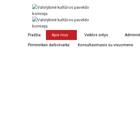
Pradžia
Apie mus
Veiklos sritys
Administ
Pirmininkės darbotvarkė
Konsultavimasis su visuomene