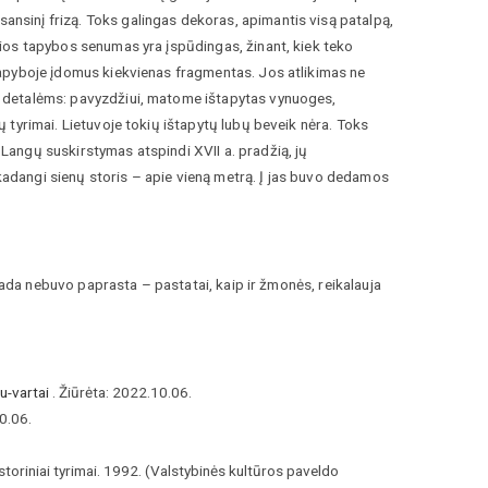
nsinį frizą. Toks galingas dekoras, apimantis visą patalpą,
Šios tapybos senumas yra įspūdingas, žinant, kiek teko
 tapyboje įdomus kiekvienas fragmentas. Jos atlikimas ne
a detalėms: pavyzdžiui, matome ištapytas vynuoges,
 tyrimai. Lietuvoje tokių ištapytų lubų beveik nėra. Toks
Langų suskirstymas atspindi XVII a. pradžią, jų
kadangi sienų storis – apie vieną metrą. Į jas buvo dedamos
ekada nebuvo paprasta – pastatai, kaip ir žmonės, reikalauja
u-vartai
. Žiūrėta: 2022.10.06.
0.06.
storiniai tyrimai. 1992. (Valstybinės kultūros paveldo