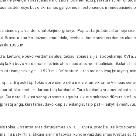
ip pat neišvengė II pasaulinio karo žalos. Sovietmečiu pastatas suremontuot
iausias dėmesys buvo skiriamas gynybinės miesto sienos ir renesansinės pa
s sienos yra vandens nutekėjimo griovys. Paprastai jis būna išorinėje sienos
rui. Bravorus turėjo dažnas amatininkų cechas. Jame buvo verdamas alus c
as iki 1855 m.
 a. Lietuvoje buvo verdamas alus, tačiau labiausiai jis išpopuliarėjo XVI a
laikų buvo verdamas miežinis alus, naudotas net ritualiniais tikslais. Lietuv
 įstatymų rinkinyje – 1529 m. LDK statute – rasime ne vieną įstatymą, mini
a pirmą ir antrą aukštą. Tokio sprendimo nėra nei viename kitame Vilniaus s
ariai, šiuo metu – darbuotojų kabinetai. Tarp kabinetų yra buvusi antro au
je. Čia netgi išlikusi senoji krosnis su gaubtu, kuris rinkdavo dūmus. Virš 
įprastą angą, kuri tarnaudavo kaip švieslangis, taip pat – laikyti šviestuvu
ė tokia. Jos interjeras datuojamas XVI a. – XVII a. pradžia. Jei kitos pata
s. Tą patvirtina išlikusi sieninė tapyba, kurioje vaizduojamas Kristus su 12