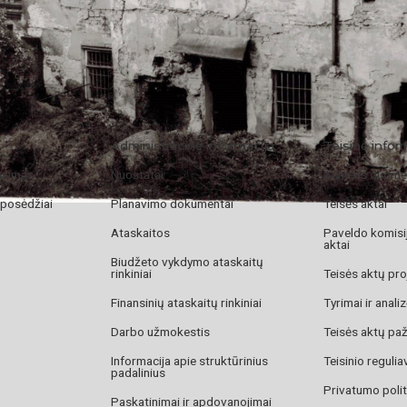
Administracinė informacija
Teisinė infor
avimas
Nuostatai
Asmens duome
 posėdžiai
Planavimo dokumentai
Teisės aktai
Ataskaitos
Paveldo komisij
aktai
Biudžeto vykdymo ataskaitų
rinkiniai
Teisės aktų pro
Finansinių ataskaitų rinkiniai
Tyrimai ir anali
Darbo užmokestis
Teisės aktų pa
Informacija apie struktūrinius
Teisinio reguli
padalinius
Privatumo polit
Paskatinimai ir apdovanojimai