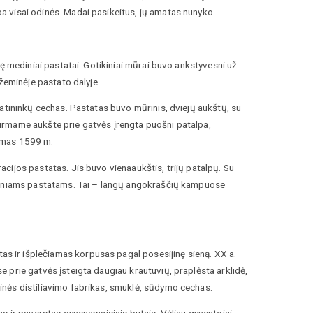
a visai odinės. Madai pasikeitus, jų amatas nunyko.
ję mediniai pastatai. Gotikiniai mūrai buvo ankstyvesni už
tžeminėje pastato dalyje.
matininkų cechas. Pastatas buvo mūrinis, dviejų aukštų, su
. Pirmame aukšte prie gatvės įrengta puošni patalpa,
nimas 1599 m.
cijos pastatas. Jis buvo vienaaukštis, trijų patalpų. Su
ansiniams pastatams. Tai – langų angokraščių kampuose
s ir išplečiamas korpusas pagal posesijinę sieną. XX a.
e prie gatvės įsteigta daugiau krautuvių, praplėsta arklidė,
inės distiliavimo fabrikas, smuklė, sūdymo cechas.