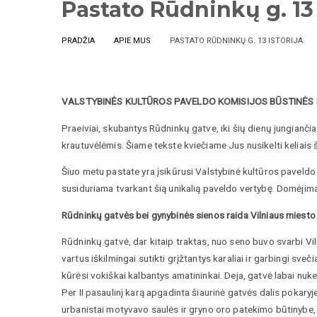
Pastato Rūdninkų g. 13 
PRADŽIA
APIE MUS
PASTATO RŪDNINKŲ G. 13 ISTORIJA
VALSTYBINĖS KULTŪROS PAVELDO KOMISIJOS BŪSTINĖS R
Praeiviai, skubantys Rūdninkų gatve, iki šių dienų jungiančia
krautuvėlėmis. Šiame tekste kviečiame Jus nusikelti keliais š
Šiuo metu pastate yra įsikūrusi Valstybinė kultūros paveldo ko
susiduriama tvarkant šią unikalią paveldo vertybę. Domėjima
Rūdninkų gatvės bei gynybinės sienos raida Vilniaus miesto 
Rūdninkų gatvė, dar kitaip traktas, nuo seno buvo svarbi Vi
vartus iškilmingai sutikti grįžtantys karaliai ir garbingi sve
kūrėsi vokiškai kalbantys amatininkai. Deja, gatvė labai nuk
Per II pasaulinį karą apgadinta šiaurinė gatvės dalis pokar
urbanistai motyvavo saulės ir gryno oro patekimo būtinybe, 