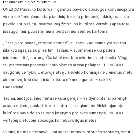
Forumo akimirka, VKPK nuotrauka
UNESCO Pasaulio kultūros ir gamtos paveldo apsaugos konvencija yra
viena reikšmingiausių tarptautinių teisinių priemonių, skirtų pasaulio
paveldu pripažintų svarbiausių žmonijos kultūros vertybių apsaugai,
išsaugojimui, puoselėjimui ir perdavimui ateities kartoms.
„Pats įvardinimas „istorinė sostinė“ jau rodo, kad mums yra svarbu
išlaikyti sąsajas su praeitimi. Tačiau, visuomenei reikia padėti
įsisąmoninti šį statusą. Čia labai svarbus švietimas, edukacija. Visgi,
tai yra tęstinis procesas ir suvokimas ateina palaipsniui. UNESCO
saugomų vertybių Lietuvoje atveju Paveldo komisija ne vienerius metu
akcentavo, kad šiai sričiai trūksta dėmesingumo“, – sakė V.
Gadeikienė.
Tačiau, anot jos, šiuo metu reikalai gerėja – valdymo planai parengti
arba rengiami, paskirti koordinatoriai, rengiamame Nekilnojamojo
kultūros paveldo apsaugos įstatymo projekte numatyta UNESCO
vertybių Lietuvoje apsauga, ko nebuvo ilgus metus.
Vilnius, Kaunas, Kernavė – tai ne tik Lietuvos istorinės sostinės, bet ir