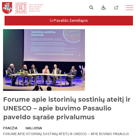
LT
U-Paveldo žemėlapis
Forume apie istorinių sostinių ateitį ir
UNESCO – apie buvimo Pasaulio
paveldo sąraše privalumus
PRADŽIA
NAUJIENA
FORUME APIE ISTORINIŲ SOSTINIŲ ATEITĮ IR UNESCO – APIE BUVIMO PASAULIO