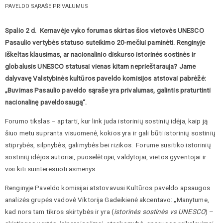
PAVELDO SĄRAŠE PRIVALUMUS
Spalio 2 d. Kernavėje vyko forumas skirtas šios vietovės UNESCO
Pasaulio vertybės statuso suteikimo 20-mečiui paminėti. Renginyje
iškeltas klausimas, ar nacionalinio diskurso istorinės sostinės ir
globalusis UNESCO statusai vienas kitam neprieštarauja? Jame
dalyvavę Valstybinės kultūros paveldo komisijos atstovai pabrėžė:
„Buvimas Pasaulio paveldo sąraše yra privalumas, galintis praturtinti
nacionalinę paveldosaugą“.
Forumo tikslas – aptarti, kur link juda istorinių sostinių idėja, kaip ją
šiuo metu supranta visuomenė, kokios yra ir gali būti istorinių sostinių
stiprybės, silpnybės, galimybės bei rizikos. Forume susitiko istorinių
sostinių idėjos autoriai, puoselėtojai, valdytojai, vietos gyventojai ir
visi kiti suinteresuoti asmenys.
Renginyje Paveldo komisijai atstovavusi Kultūros paveldo apsaugos
analizės grupės vadovė Viktorija Gadeikienė akcentavo: „Manytume,
kad nors tam tikros skirtybės ir yra (
istorinės sostinės vs UNESCO
) –