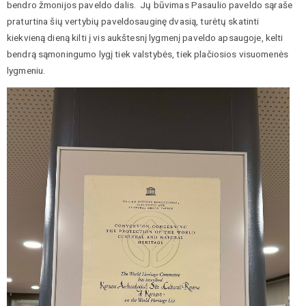
bendro žmonijos paveldo dalis. Jų būvimas Pasaulio paveldo sąraše
praturtina šių vertybių paveldosauginę dvasią, turėtų skatinti
kiekvieną dieną kilti į vis aukštesnį lygmenį paveldo apsaugoje, kelti
bendrą sąmoningumo lygį tiek valstybės, tiek plačiosios visuomenės
lygmeniu.