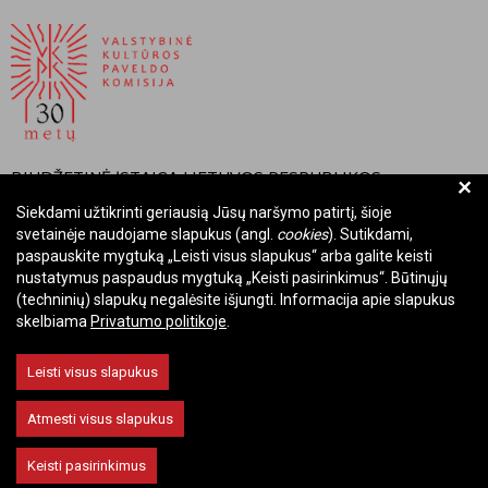
BIUDŽETINĖ ĮSTAIGA LIETUVOS RESPUBLIKOS
+
VALSTYBINĖ KULTŪROS PAVELDO KOMISIJA
Siekdami užtikrinti geriausią Jūsų naršymo patirtį, šioje
svetainėje naudojame slapukus (angl.
cookies
). Sutikdami,
Įmonės kodas: Juridinių asmenų registre 288700520
paspauskite mygtuką „Leisti visus slapukus“ arba galite keisti
Adresas: Rūdninkų g. 13, 01135 Vilnius
nustatymus paspaudus mygtuką „Keisti pasirinkimus“. Būtinųjų
Telefonas: +370 699 13972
(techninių) slapukų negalėsite išjungti. Informacija apie slapukus
skelbiama
Privatumo politikoje
.
El. paštas: komisija@vkpk.lt
BENDRAUKIME
Leisti visus slapukus
Atmesti visus slapukus
© 2026 Valstybinė kultūros paveldo komisija. Visos teisės saugomos.
Keisti pasirinkimus
Keisti slapukų nustatymus