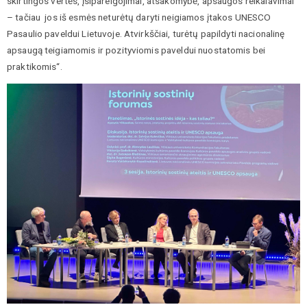
skirtingos vertės, įsipareigojimai, atsakomybė, apsaugos reikalavimai
– tačiau jos iš esmės neturėtų daryti neigiamos įtakos UNESCO
Pasaulio paveldui Lietuvoje. Atvirkščiai, turėtų papildyti nacionalinę
apsaugą teigiamomis ir pozityviomis paveldui nuostatomis bei
praktikomis“.