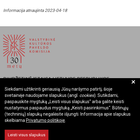
Informacija atnaujinta 2023-04-18
BIUDŽETINĖ ĮSTAIGA LIETUVOS RESPUBLIKOS
+
VALSTYBINĖ KULTŪROS PAVELDO KOMISIJA
Siekdami užtikrinti geriausią Jūsų naršymo patirtį, šioje
svetainėje naudojame slapukus (angl.
cookies
). Sutikdami,
Įmonės kodas: Juridinių asmenų registre 288700520
paspauskite mygtuką „Leisti visus slapukus“ arba galite keisti
Adresas: Rūdninkų g. 13, 01135 Vilnius
nustatymus paspaudus mygtuką „Keisti pasirinkimus“. Būtinųjų
Telefonas: +370 699 13972
(techninių) slapukų negalėsite išjungti. Informacija apie slapukus
El. paštas: komisija@vkpk.lt
skelbiama
Privatumo politikoje
.
BENDRAUKIME
Leisti visus slapukus