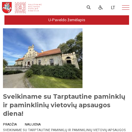
LT
U-Paveldo žemėlapis
Sveikiname su Tarptautine paminklų
ir paminklinių vietovių apsaugos
diena!
PRADŽIA
NAUJIENA
SVEIKINAME SU TARPTAUTINE PAMINKLŲ IR PAMINKLINIŲ VIETOVIŲ APSAUGOS