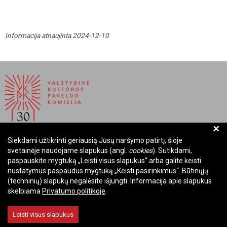
Informacija atnaujinta 2024-12-10
+
Siekdami užtikrinti geriausią Jūsų naršymo patirtį, šioje
BIUDŽETINĖ ĮSTAIGA LIETUVOS RESPUBLIKOS
svetainėje naudojame slapukus (angl.
cookies
). Sutikdami,
VALSTYBINĖ KULTŪROS PAVELDO KOMISIJA
paspauskite mygtuką „Leisti visus slapukus“ arba galite keisti
nustatymus paspaudus mygtuką „Keisti pasirinkimus“. Būtinųjų
Įmonės kodas: Juridinių asmenų registre 288700520
(techninių) slapukų negalėsite išjungti. Informacija apie slapukus
Adresas: Rūdninkų g. 13, 01135 Vilnius
skelbiama
Privatumo politikoje
.
Telefonas: +370 699 13972
El. paštas: komisija@vkpk.lt
Leisti visus slapukus