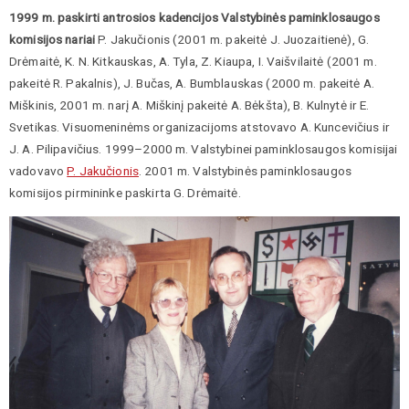
1999 m. paskirti antrosios kadencijos Valstybinės paminklosaugos
komisijos nariai
P. Jakučionis (2001 m. pakeitė J. Juozaitienė), G.
Drėmaitė, K. N. Kitkauskas, A. Tyla, Z. Kiaupa, I. Vaišvilaitė (2001 m.
pakeitė R. Pakalnis), J. Bučas, A. Bumblauskas (2000 m. pakeitė A.
Miškinis, 2001 m. narį A. Miškinį pakeitė A. Bėkšta), B. Kulnytė ir E.
Svetikas. Visuomeninėms organizacijoms atstovavo A. Kuncevičius ir
J. A. Pilipavičius. 1999–2000 m. Valstybinei paminklosaugos komisijai
vadovavo
P. Jakučionis
. 2001 m. Valstybinės paminklosaugos
komisijos pirmininke paskirta G. Drėmaitė.