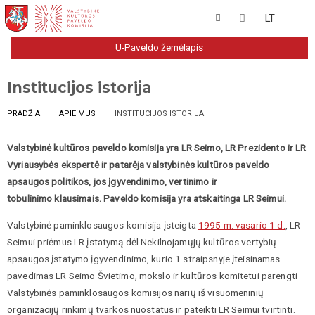
LT
U-Paveldo žemėlapis
Institucijos istorija
PRADŽIA
APIE MUS
INSTITUCIJOS ISTORIJA
Valstybinė kultūros paveldo komisija yra LR Seimo, LR Prezidento ir LR
Vyriausybės ekspertė ir patarėja valstybinės kultūros paveldo
apsaugos politikos, jos įgyvendinimo, vertinimo ir
tobulinimo klausimais. Paveldo komisija yra atskaitinga LR Seimui.
Valstybinė paminklosaugos komisija įsteigta
1995 m. vasario 1 d.
, LR
Seimui priėmus LR įstatymą dėl Nekilnojamųjų kultūros vertybių
apsaugos įstatymo įgyvendinimo, kurio 1 straipsnyje įteisinamas
pavedimas LR Seimo Švietimo, mokslo ir kultūros komitetui parengti
Valstybinės paminklosaugos komisijos narių iš visuomeninių
organizacijų rinkimų tvarkos nuostatus ir pateikti LR Seimui tvirtinti.