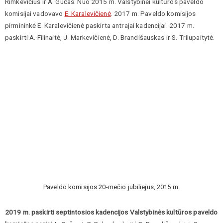
Rimkevičius ir A. Gučas. Nuo 2015 m. Valstybinei kultūros paveldo
komisijai vadovavo
E. Karalevičienė
. 2017 m. Paveldo komisijos
pirmininkė E. Karalevičienė paskirta antrajai kadencijai. 2017 m.
paskirti A. Filinaitė, J. Markevičienė, D. Brandišauskas ir S. Trilupaitytė.
Paveldo komisijos 20-mečio jubiliejus, 2015 m.
2019 m. paskirti septintosios kadencijos Valstybinės kultūros paveldo