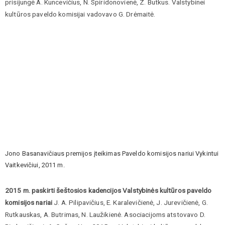
prisijungė A. Kuncevičius, N. Spiridonovienė, Z. Butkus. Valstybinei
kultūros paveldo komisijai vadovavo G. Drėmaitė.
Jono Basanavičiaus premijos įteikimas Paveldo komisijos nariui Vykintui
Vaitkevičiui, 2011 m.
2015 m. paskirti šeštosios kadencijos Valstybinės kultūros paveldo
komisijos nariai
J. A. Pilipavičius, E. Karalevičienė, J. Jurevičienė, G.
Rutkauskas, A. Butrimas, N. Laužikienė. Asociacijoms atstovavo D.