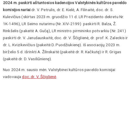
2024 m. paskirti aštuntosios kadencijos Valstybinės kultūros paveldo
komisijos nariai
dr. V. Petrulis, dr. E. Kielė, A. Filinaitė, doc. dr. S.
Kulevičius (skirtas 2023 m. gruodžio 11 d. LR Prezidento dekretu Nr.
1K-1496), LR Seimo nutarimu (Nr. XIV-2199) paskirti R. Balza, Ž.
Rinkšelis (pakeitė A. Gučą), LR ministro pirmininko potvarkiu (Nr. 241)
paskirti dr. V. Janušauskaitė, doc. dr. V. Ščiglienė, dr. prof. K. Zaleckis ir
dr. L. Kvizikevičius (pakeitė D. Puodžiukienę). Iš asociacijų 2023 m.
birželio 5 d. išrinkti A. Žilnskaitė (pakeitė dr. R. Kačkutę) ir R. Grigas
(pakeitė dr. D. Vasiliūnienę).
Nuo 2024 m. sausio mėn. Valstybinei kultūros paveldo komisijai
vadovauja
doc. dr. V. Ščiglienė
.