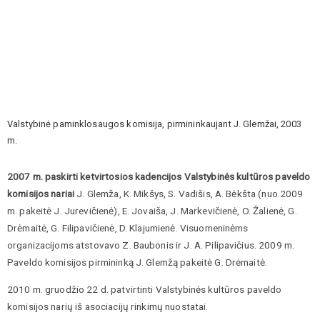
Valstybinė paminklosaugos komisija, pirmininkaujant J. Glemžai, 2003
m.
2007 m. paskirti ketvirtosios kadencijos Valstybinės kultūros paveldo
komisijos nariai
J. Glemža, K. Mikšys, S. Vadišis, A. Bėkšta (nuo 2009
m. pakeitė J. Jurevičienė), E. Jovaiša, J. Markevičienė, O. Žalienė, G.
Drėmaitė, G. Filipavičienė, D. Klajumienė. Visuomeninėms
organizacijoms atstovavo Z. Baubonis ir J. A. Pilipavičius. 2009 m.
Paveldo komisijos pirmininką J. Glemžą pakeitė G. Drėmaitė.
2010 m. gruodžio 22 d. patvirtinti Valstybinės kultūros paveldo
komisijos narių iš asociacijų rinkimų nuostatai.