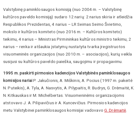
Valstybinę paminklosaugos komisiją (nuo 2004 m. – Valstybinę
kultūros paveldo komisiją) sudaro 12 narių: 2 narius skiria ir atleidžia
Respublikos Prezidentas, 4 narius – LR Seimas Seimo Švietimo,
mokslo ir kultūros komiteto (nuo 2016 m. – Kultūros komiteto)
teikimu, 4 narius – Ministras Pirmininkas kultūros ministro teikimu, 2
narius – renka ir atšaukia įstatymų nustatyta tvarka įregistruotos
visuomeninės organizacijos (nuo 2010 m. – asociacijos), kurių veikla
susijusi su kultūros paveldo paieška, saugojimu ir propagavimu.
1995 m. paskirti pirmosios kadencijos Valstybinės paminklosaugos
komisijos nariai
P. Jakučionis, A. Miškinis, A. Pocius (1997 m. pakeitė
N. Puteikis), A. Tyla, A. Nasvytis, A. Pilypaitis, R. Budrys, G. Drėmaitė, K.
N. Kitkauskas ir M. Michelbertas. Visuomeninėms organizacijoms
atstovavo J. A. Pilipavičius ir A. Kuncevičius. Pirmosios kadencijos
metu Valstybinei paminklosaugos komisijai vadovavo
G. Drėmaitė
.