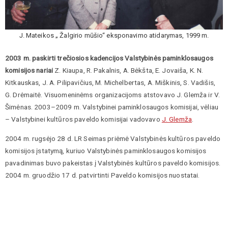
J. Mateikos „ Žalgirio mūšio“ eksponavimo atidarymas, 1999 m.
2003 m. paskirti trečiosios kadencijos Valstybinės paminklosaugos
komisijos nariai
Z. Kiaupa, R. Pakalnis, A. Bėkšta, E. Jovaiša, K. N.
Kitkauskas, J. A. Pilipavičius, M. Michelbertas, A. Miškinis, S. Vadišis,
G. Drėmaitė. Visuomeninėms organizacijoms atstovavo J. Glemža ir V.
Šimėnas. 2003–2009 m. Valstybinei paminklosaugos komisijai, vėliau
– Valstybinei kultūros paveldo komisijai vadovavo
J. Glemža
.
2004 m. rugsėjo 28 d. LR Seimas priėmė Valstybinės kultūros paveldo
komisijos įstatymą, kuriuo Valstybinės paminklosaugos komisijos
pavadinimas buvo pakeistas į Valstybinės kultūros paveldo komisijos.
2004 m. gruodžio 17 d. patvirtinti Paveldo komisijos nuostatai.