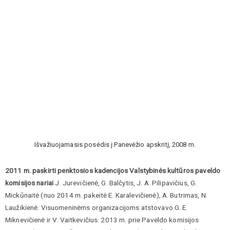
Išvažiuojamasis posėdis į Panevėžio apskritį, 2008 m.
2011 m. paskirti penktosios kadencijos Valstybinės kultūros paveldo
komisijos nariai
J. Jurevičienė, G. Balčytis, J. A. Pilipavičius, G.
Mickūnaitė (nuo 2014 m. pakeitė E. Karalevičienė), A. Butrimas, N.
Laužikienė. Visuomeninėms organizacijoms atstovavo G. E.
Miknevičienė ir V. Vaitkevičius. 2013 m. prie Paveldo komisijos