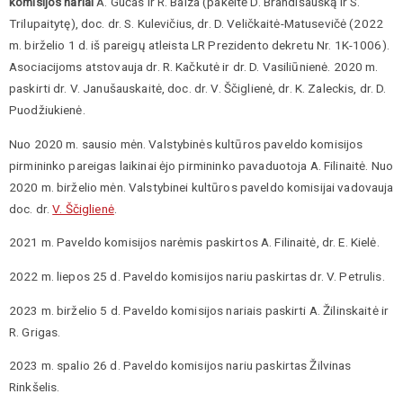
komisijos nariai
A. Gučas ir R. Balza (pakeitė D. Brandišauską ir S.
Trilupaitytę), doc. dr. S. Kulevičius, dr. D. Veličkaitė-Matusevičė (2022
m. birželio 1 d. iš pareigų atleista LR Prezidento dekretu Nr. 1K-1006).
Asociacijoms atstovauja dr. R. Kačkutė ir dr. D. Vasiliūnienė. 2020 m.
paskirti dr. V. Janušauskaitė, doc. dr. V. Ščiglienė, dr. K. Zaleckis, dr. D.
Puodžiukienė.
Nuo 2020 m. sausio mėn. Valstybinės kultūros paveldo komisijos
pirmininko pareigas laikinai ėjo pirmininko pavaduotoja A. Filinaitė. Nuo
2020 m. birželio mėn. Valstybinei kultūros paveldo komisijai vadovauja
doc. dr.
V. Ščiglienė
.
2021 m. Paveldo komisijos narėmis paskirtos A. Filinaitė, dr. E. Kielė.
2022 m. liepos 25 d. Paveldo komisijos nariu paskirtas dr. V. Petrulis.
2023 m. birželio 5 d. Paveldo komisijos nariais paskirti A. Žilinskaitė ir
R. Grigas.
2023 m. spalio 26 d. Paveldo komisijos nariu paskirtas Žilvinas
Rinkšelis.