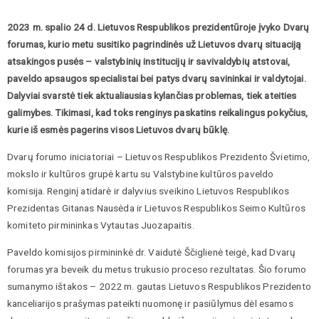
2023 m. spalio 24 d. Lietuvos Respublikos prezidentūroje įvyko Dvarų
forumas, kurio metu susitiko pagrindinės už Lietuvos dvarų situaciją
atsakingos pusės – valstybinių institucijų ir savivaldybių atstovai,
paveldo apsaugos specialistai bei patys dvarų savininkai ir valdytojai.
Dalyviai svarstė tiek aktualiausias kylančias problemas, tiek ateities
galimybes. Tikimasi, kad toks renginys paskatins reikalingus pokyčius,
kurie iš esmės pagerins visos Lietuvos dvarų būklę.
Dvarų forumo iniciatoriai – Lietuvos Respublikos Prezidento Švietimo,
mokslo ir kultūros grupė kartu su Valstybine kultūros paveldo
komisija. Renginį atidarė ir dalyvius sveikino Lietuvos Respublikos
Prezidentas Gitanas Nausėda ir Lietuvos Respublikos Seimo Kultūros
komiteto pirmininkas Vytautas Juozapaitis.
Paveldo komisijos pirmininkė dr. Vaidutė Ščiglienė teigė, kad Dvarų
forumas yra beveik du metus trukusio proceso rezultatas. Šio forumo
sumanymo ištakos – 2022 m. gautas Lietuvos Respublikos Prezidento
kanceliarijos prašymas pateikti nuomonę ir pasiūlymus dėl esamos