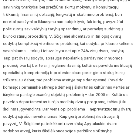
savininkų tvarkybai bei priežiūrai skirtų mokymų ir konsultacijų
trūkumą, finansinių dotacijų, lengvatų ir skatinimo problemą, kuri
neretai pasižymi priklausymu nuo subjektyvių faktorių, pavyzdžiui
politizuotų savivaldybių tarybų sprendimų, ar pernelyg sudėtingų
biurokratinių procedūrų. V. Ščiglienė akcentavo ir itin opią dvarų
sodybų kompleksų vientisumo problemą, kai sodyba priklauso keliems
savininkams – tokių Lietuvoje yra net apie 74% visų dvarų sodybų.
Taip pat dvarų sodybų apsaugai nepalankią pardavimo ir nuomos
procesų tvarką bei teisinį reglamentavimą, kultūros paveldo institucijų
specialistų kompetencijų ir profesionalaus parengimo stoką, kurių
trūksta jau dabar, tad problema ateityje taps dar opesnė. Paveldo
komisijos pirmininkė atkreipė dėmesį į išskirtinės kultūrinės vertės ar
išnykimo paribyje esančių objektų problemą – dar 2005 m. Kultūros
paveldo departamentas turėjo medinių dvarų programą, tačiau ji iki
šiol nėra įgyvendinta. Dar viena opi problema – neprivatizuotinų dvarų
sodybų sąrašo neveiksnumas. Kaip gerą problemą iliustruojantį
pavyzdį, V. Ščiglienė pateikė kontraversišką Apytalaukio dvaro
sodybos atvejį, kuris iškėlė koncepcijos peržiūros būtinybę.