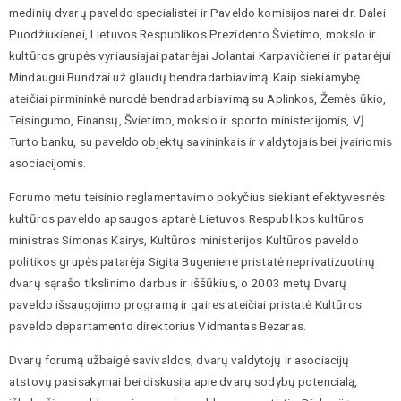
medinių dvarų paveldo specialistei ir Paveldo komisijos narei dr. Dalei
Puodžiukienei, Lietuvos Respublikos Prezidento Švietimo, mokslo ir
kultūros grupės vyriausiajai patarėjai Jolantai Karpavičienei ir patarėjui
Mindaugui Bundzai už glaudų bendradarbiavimą. Kaip siekiamybę
ateičiai pirmininkė nurodė bendradarbiavimą su Aplinkos, Žemės ūkio,
Teisingumo, Finansų, Švietimo, mokslo ir sporto ministerijomis, VĮ
Turto banku, su paveldo objektų savininkais ir valdytojais bei įvairiomis
asociacijomis.
Forumo metu teisinio reglamentavimo pokyčius siekiant efektyvesnės
kultūros paveldo apsaugos aptarė Lietuvos Respublikos kultūros
ministras Simonas Kairys, Kultūros ministerijos Kultūros paveldo
politikos grupės patarėja Sigita Bugenienė pristatė neprivatizuotinų
dvarų sąrašo tikslinimo darbus ir iššūkius, o 2003 metų Dvarų
paveldo išsaugojimo programą ir gaires ateičiai pristatė Kultūros
paveldo departamento direktorius Vidmantas Bezaras.
Dvarų forumą užbaigė savivaldos, dvarų valdytojų ir asociacijų
atstovų pasisakymai bei diskusija apie dvarų sodybų potencialą,