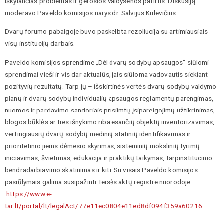
iškylančias problemas ir gerosios valdysenos patirtis. Diskusiją
moderavo Paveldo komisijos narys dr. Salvijus Kulevičius.
Dvarų forumo pabaigoje buvo paskelbta rezoliucija su artimiausiais
visų institucijų darbais.
Paveldo komisijos sprendime „Dėl dvarų sodybų apsaugos“ siūlomi
sprendimai vieši ir vis dar aktualūs, jais siūloma vadovautis siekiant
pozityvių rezultatų. Tarp jų – išskirtinės vertės dvarų sodybų valdymo
planų ir dvarų sodybų individualių apsaugos reglamentų parengimas,
nuomos ir pardavimo sandoriais prisiimtų įsipareigojimų užtikrinimas,
blogos būklės ar ties išnykimo riba esančių objektų inventorizavimas,
vertingiausių dvarų sodybų medinių statinių identifikavimas ir
prioritetinio jiems dėmesio skyrimas, sisteminių mokslinių tyrimų
iniciavimas, švietimas, edukacija ir praktikų taikymas, tarpinstitucinio
bendradarbiavimo skatinimas ir kiti. Su visais Paveldo komisijos
pasiūlymais galima susipažinti Teisės aktų registre nuorodoje
https://www.e-
tar.lt/portal/lt/legalAct/77e11ec0804e11ed8df094f359a60216