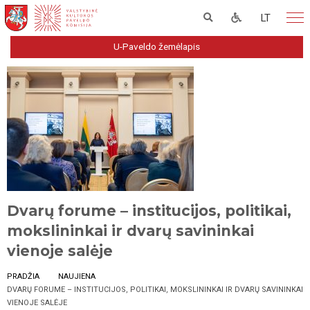
LT
U-Paveldo žemėlapis
Dvarų forume – institucijos, politikai,
mokslininkai ir dvarų savininkai
vienoje salėje
PRADŽIA
NAUJIENA
DVARŲ FORUME – INSTITUCIJOS, POLITIKAI, MOKSLININKAI IR DVARŲ SAVININKAI
VIENOJE SALĖJE