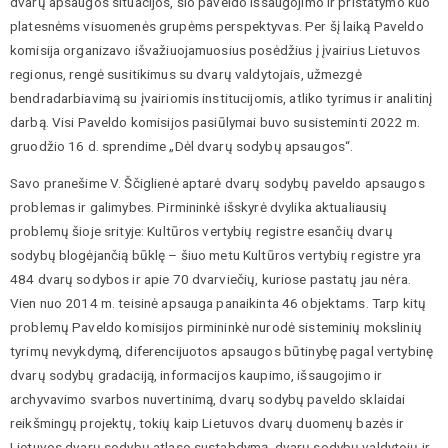
dvarų apsaugos situacijos, šio paveldo išsaugojimo ir pristatymo kuo
platesnėms visuomenės grupėms perspektyvas. Per šį laiką Paveldo
komisija organizavo išvažiuojamuosius posėdžius į įvairius Lietuvos
regionus, rengė susitikimus su dvarų valdytojais, užmezgė
bendradarbiavimą su įvairiomis institucijomis, atliko tyrimus ir analitinį
darbą. Visi Paveldo komisijos pasiūlymai buvo susisteminti 2022 m.
gruodžio 16 d. sprendime „Dėl dvarų sodybų apsaugos“.
Savo pranešime V. Ščiglienė aptarė dvarų sodybų paveldo apsaugos
problemas ir galimybes. Pirmininkė išskyrė dvylika aktualiausių
problemų šioje srityje: Kultūros vertybių registre esančių dvarų
sodybų blogėjančią būklę – šiuo metu Kultūros vertybių registre yra
484 dvarų sodybos ir apie 70 dvarviečių, kuriose pastatų jau nėra.
Vien nuo 2014 m. teisinė apsauga panaikinta 46 objektams. Tarp kitų
problemų Paveldo komisijos pirmininkė nurodė sisteminių mokslinių
tyrimų nevykdymą, diferencijuotos apsaugos būtinybę pagal vertybinę
dvarų sodybų gradaciją, informacijos kaupimo, išsaugojimo ir
archyvavimo svarbos nuvertinimą, dvarų sodybų paveldo sklaidai
reikšmingų projektų, tokių kaip Lietuvos dvarų duomenų bazės ir
Lietuvos dvarų sodybų atlaso sustabdymą, dvarų sodybų valdytojų ir