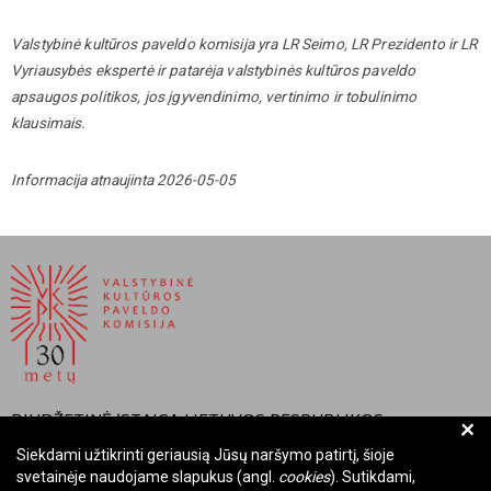
Valstybinė kultūros paveldo komisija yra LR Seimo, LR Prezidento ir LR
Vyriausybės ekspertė ir patarėja valstybinės kultūros paveldo
apsaugos politikos, jos įgyvendinimo, vertinimo ir tobulinimo
klausimais.
Informacija atnaujinta 2026-05-05
BIUDŽETINĖ ĮSTAIGA LIETUVOS RESPUBLIKOS
+
VALSTYBINĖ KULTŪROS PAVELDO KOMISIJA
Siekdami užtikrinti geriausią Jūsų naršymo patirtį, šioje
svetainėje naudojame slapukus (angl.
cookies
). Sutikdami,
Įmonės kodas: Juridinių asmenų registre 288700520