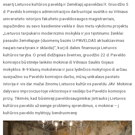
esantį Lietuvos kultūros paveldą ir žemėlapį upaveldas.lt. Gruodžio 5
d. Paveldo komisijos administracijos darbuotojai susitiko su Vilniaus
universiteto istorijos fakulteto paveldosaugos magistrantais,
supažindino su savo kasdienine veikla ir šiuo metu vykdomu projektu
„Lietuvos tarpukario modernizmo mokykla ir jos tęstinumo ženklai
pasaulio žemėlapyje (duomenų bazės U-PAVELDAS aktualizavimas
naujais naratyvais ir sklaida)“, kurį iš dalies finansuoja Lietuvos
kultūros taryba. O prieš didžiąsias šventes, gruodžio 22 d. Paveldo
komisijos būstinėje lankėsi mokiniai iš Vilniaus Saulės Gojaus
mokyklos. 8-9 klasių moksleiviai ir juos lydinčios mokytojos iš arčiau
susipažino su Paveldo komisijos darbu, mūsų unikalaus pastato
istorija ir vis dar mažai žinomu Lietuvos kultūros paveldu JAV. Mokiniai
dalyvavo improvizuotoje viktorinoje ir neišėjo be Paveldo komisijos
prizų. Tikimės, kad būsimieji paveldosaugininkai įsitrauks į Lietuvos
kultūros paveldo užsienyje problemų sprendimus, o mokiniai – į
kultūros paveldo mylėtojų bendruomenę.