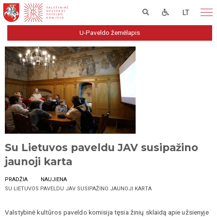
LT
U-Paveldo žemėlapis
Su Lietuvos paveldu JAV susipažino
jaunoji karta
PRADŽIA
NAUJIENA
SU LIETUVOS PAVELDU JAV SUSIPAŽINO JAUNOJI KARTA
Valstybinė kultūros paveldo komisija tęsia žinių sklaidą apie užsienyje