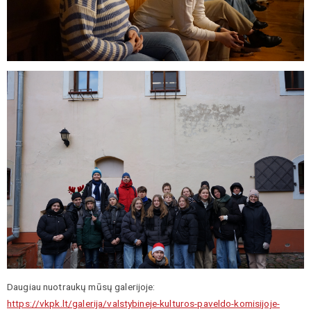
Daugiau nuotraukų mūsų galerijoje:
https://vkpk.lt/galerija/valstybineje-kulturos-paveldo-komisijoje-