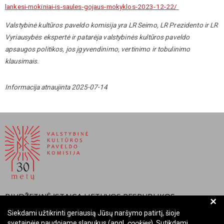
lankesi-mokiniai-is-saules-gojaus-mokyklos-2023-12-22/
Valstybinė kultūros paveldo komisija yra LR Seimo, LR Prezidento ir LR
Vyriausybės ekspertė ir patarėja valstybinės kultūros paveldo
apsaugos politikos, jos įgyvendinimo, vertinimo ir tobulinimo
klausimais.
Informacija atnaujinta 2025-07-14
BIUDŽETINĖ ĮSTAIGA LIETUVOS RESPUBLIKOS
+
VALSTYBINĖ KULTŪROS PAVELDO KOMISIJA
Siekdami užtikrinti geriausią Jūsų naršymo patirtį, šioje
svetainėje naudojame slapukus (angl.
cookies
). Sutikdami,