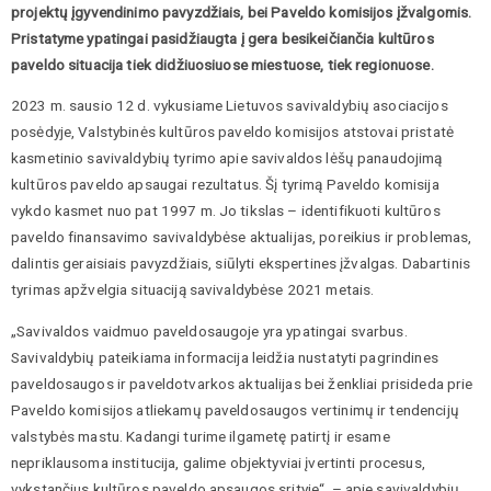
projektų įgyvendinimo pavyzdžiais, bei Paveldo komisijos įžvalgomis.
Pristatyme ypatingai pasidžiaugta į gera besikeičiančia kultūros
paveldo situacija tiek didžiuosiuose miestuose, tiek regionuose.
2023 m. sausio 12 d. vykusiame Lietuvos savivaldybių asociacijos
posėdyje, Valstybinės kultūros paveldo komisijos atstovai pristatė
kasmetinio savivaldybių tyrimo apie savivaldos lėšų panaudojimą
kultūros paveldo apsaugai rezultatus. Šį tyrimą Paveldo komisija
vykdo kasmet nuo pat 1997 m. Jo tikslas – identifikuoti kultūros
paveldo finansavimo savivaldybėse aktualijas, poreikius ir problemas,
dalintis geraisiais pavyzdžiais, siūlyti ekspertines įžvalgas. Dabartinis
tyrimas apžvelgia situaciją savivaldybėse 2021 metais.
„Savivaldos vaidmuo paveldosaugoje yra ypatingai svarbus.
Savivaldybių pateikiama informacija leidžia nustatyti pagrindines
paveldosaugos ir paveldotvarkos aktualijas bei ženkliai prisideda prie
Paveldo komisijos atliekamų paveldosaugos vertinimų ir tendencijų
valstybės mastu. Kadangi turime ilgametę patirtį ir esame
nepriklausoma institucija, galime objektyviai įvertinti procesus,
vykstančius kultūros paveldo apsaugos srityje“, – apie savivaldybių