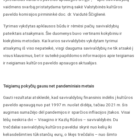
vaidmens svarbą pristatydama tyrimą sakė Valstybinės kultūros
paveldo komisijos pirmininkė doc. dr. Vaidutė Ščiglienė.
Tyrimas vykdytas apklausos būdu ir rėmėsi pačių savivaldybių
pateiktais atsakymais. Šie duomenys buvo vertinami kokybiniu ir
kiekybiniu metodais. Kai kurios savivaldybės vykdytam tyrimui
atsakymų iš viso nepateikė, visgi dauguma savivaldybių ne tik atsakė į
visus klausimus, bet ir suteikė papildomos informacijos apie teigiamas
ir neigiamas kultūros paveldo apsaugos aktualijas.
Teigiamų pokyčių gausu net pandeminiais metais
Gauti rezultatai atskleidė, kad savivaldybių finansinis indėlis į kultūros
paveldo apsaugą nuo pat 1997 m. nuolat didėja, tačiau 2021 m. šis
augimas sumažėjo dėl pandemijos ir sparčios infliacijos įtakos. Visai
lėšų neskiria dvi – Visagino ir Kazlų Rūdos – savivaldybės. Du
trečdaliai savivaldybių kultūros paveldui skyrė nuo kelių iki
keliasdešimties tūkstančių eurų, o likęs trečdalis – nuo šimto