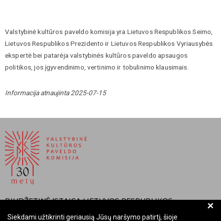
Valstybinė kultūros paveldo komisija yra Lietuvos Respublikos Seimo,
Lietuvos Respublikos Prezidento ir Lietuvos Respublikos Vyriausybės
ekspertė bei patarėja valstybinės kultūros paveldo apsaugos
politikos, jos įgyvendinimo, vertinimo ir tobulinimo klausimais.
Informacija atnaujinta 2025-07-15
BIUDŽETINĖ ĮSTAIGA LIETUVOS RESPUBLIKOS
+
VALSTYBINĖ KULTŪROS PAVELDO KOMISIJA
Siekdami užtikrinti geriausią Jūsų naršymo patirtį, šioje