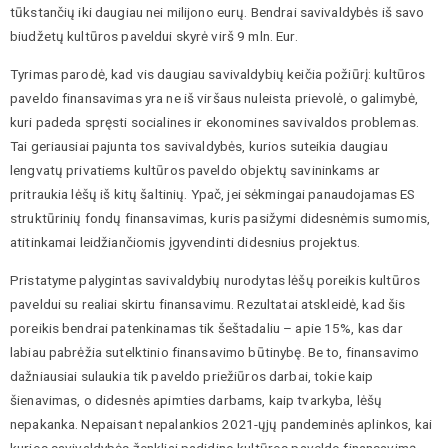
tūkstančių iki daugiau nei milijono eurų. Bendrai savivaldybės iš savo
biudžetų kultūros paveldui skyrė virš 9 mln. Eur.
Tyrimas parodė, kad vis daugiau savivaldybių keičia požiūrį: kultūros
paveldo finansavimas yra ne iš viršaus nuleista prievolė, o galimybė,
kuri padeda spręsti socialines ir ekonomines savivaldos problemas.
Tai geriausiai pajunta tos savivaldybės, kurios suteikia daugiau
lengvatų privatiems kultūros paveldo objektų savininkams ar
pritraukia lėšų iš kitų šaltinių. Ypač, jei sėkmingai panaudojamas ES
struktūrinių fondų finansavimas, kuris pasižymi didesnėmis sumomis,
atitinkamai leidžiančiomis įgyvendinti didesnius projektus.
Pristatyme palygintas savivaldybių nurodytas lėšų poreikis kultūros
paveldui su realiai skirtu finansavimu. Rezultatai atskleidė, kad šis
poreikis bendrai patenkinamas tik šeštadaliu – apie 15%, kas dar
labiau pabrėžia sutelktinio finansavimo būtinybę. Be to, finansavimo
dažniausiai sulaukia tik paveldo priežiūros darbai, tokie kaip
šienavimas, o didesnės apimties darbams, kaip tvarkyba, lėšų
nepakanka. Nepaisant nepalankios 2021-ųjų pandeminės aplinkos, kai
kurios savivaldybės ženkliai padidino kultūros paveldo finansavimą,