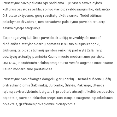
Pristatyme buvo paliesta opi problema – jei visas savivaldybės
kultūros paveldas priklauso nuo vieno paveldosaugininko, dirbančio
0,3 etato aktyvumo, gerų rezultatų tikėtis sunku. Todėl būtinas
palaikymas iš vadovo, nes be vadovo palaikymo paveldo situacija
savivaldybėje stagnuoja.
Tarp negatyvių kultūros paveldo aktualijų savivaldybės nurodė
didėjančias statybos darbų sąmatas ir su tuo susijusį rangovų
trūkumą, taip pat stichinių gamtos reiškinių padarytą žalą. Tarp
pozityvių aktualijų paminėta Kauno miesto modernizmo paraiška
UNESCO, ir pridėtinės nekilnojamojo turto vertės augimas istoriniuose
Kauno modernizmo pastatuose.
Pristatyme pasidžiaugta daugeliu gerų darbų – nemažai išorinių lėšų
pritraukiančiomis Šalčininkų, Jurbarko, Šilalės, Pakruojo, Utenos
rajonų savivaldybėmis, baigtais ir pradėtais atnaujinti kultūros paveldo
objektais, paveldo sklaidos projektais, naujais saugomais paskelbtais
objektais, gražiomis privačiomis iniciatyvomis.