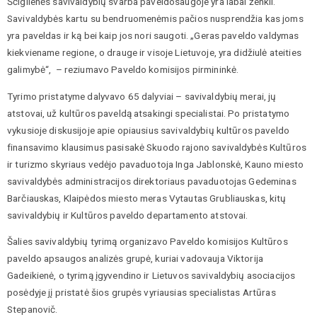
Ščiglienės savivaldybių svarba paveldosaugoje yra labai ženkli.
Savivaldybės kartu su bendruomenėmis pačios nusprendžia kas joms
yra paveldas ir ką bei kaip jos nori saugoti. „Geras paveldo valdymas
kiekviename regione, o drauge ir visoje Lietuvoje, yra didžiulė ateities
galimybė“, – reziumavo Paveldo komisijos pirmininkė.
Tyrimo pristatyme dalyvavo 65 dalyviai – savivaldybių merai, jų
atstovai, už kultūros paveldą atsakingi specialistai. Po pristatymo
vykusioje diskusijoje apie opiausius savivaldybių kultūros paveldo
finansavimo klausimus pasisakė Skuodo rajono savivaldybės Kultūros
ir turizmo skyriaus vedėjo pavaduotoja Inga Jablonskė, Kauno miesto
savivaldybės administracijos direktoriaus pavaduotojas Gedeminas
Barčiauskas, Klaipėdos miesto meras Vytautas Grubliauskas, kitų
savivaldybių ir Kultūros paveldo departamento atstovai.
Šalies savivaldybių tyrimą organizavo Paveldo komisijos Kultūros
paveldo apsaugos analizės grupė, kuriai vadovauja Viktorija
Gadeikienė, o tyrimą įgyvendino ir Lietuvos savivaldybių asociacijos
posėdyje jį pristatė šios grupės vyriausias specialistas Artūras
Stepanovič.