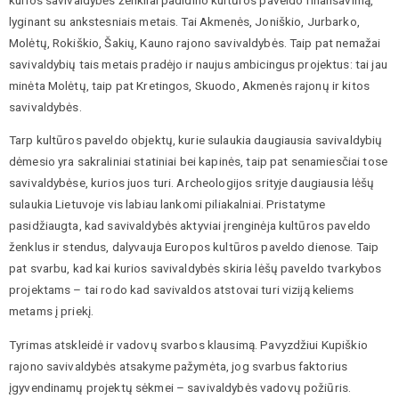
lyginant su ankstesniais metais. Tai Akmenės, Joniškio, Jurbarko,
Molėtų, Rokiškio, Šakių, Kauno rajono savivaldybės. Taip pat nemažai
savivaldybių tais metais pradėjo ir naujus ambicingus projektus: tai jau
minėta Molėtų, taip pat Kretingos, Skuodo, Akmenės rajonų ir kitos
savivaldybės.
Tarp kultūros paveldo objektų, kurie sulaukia daugiausia savivaldybių
dėmesio yra sakraliniai statiniai bei kapinės, taip pat senamiesčiai tose
savivaldybėse, kurios juos turi. Archeologijos srityje daugiausia lėšų
sulaukia Lietuvoje vis labiau lankomi piliakalniai. Pristatyme
pasidžiaugta, kad savivaldybės aktyviai įrenginėja kultūros paveldo
ženklus ir stendus, dalyvauja Europos kultūros paveldo dienose. Taip
pat svarbu, kad kai kurios savivaldybės skiria lėšų paveldo tvarkybos
projektams – tai rodo kad savivaldos atstovai turi viziją keliems
metams į priekį.
Tyrimas atskleidė ir vadovų svarbos klausimą. Pavyzdžiui Kupiškio
rajono savivaldybės atsakyme pažymėta, jog svarbus faktorius
įgyvendinamų projektų sėkmei – savivaldybės vadovų požiūris.