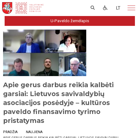
LT
U-Paveldo žemėlapis
Apie gerus darbus reikia kalbėti
garsiai: Lietuvos savivaldybių
asociacijos posėdyje – kultūros
paveldo finansavimo tyrimo
pristatymas
PRADŽIA
NAUJIENA
APIE GERUS DARBUS REIKIA KALBĖTI GARSIAI: LIETUVOS SAVIVALDYBIŲ