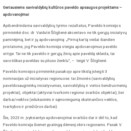
Geriausiems savivaldybių kultūros paveldo apsaugos projektams –
apdovanojimai
Apibendrindama savivaldybių tyrimo rezultatus, Paveldo komisijos
pirmininkė doc. dr. Vaidutė Ščiglienė akcentavo ne tik gerųjų iniciatyvų
paminėjimą, bet ir jų apdovanojimą: „Pirmą kartą viešai šiandien
pristatome, jog Paveldo komisija steigia apdovanojimus paveldo
srityje. Tai ne tik paveldo ir gerųjų žinių apie paveldą sklaida, tai
savotiškas paveldas su pliuso ženklu“, – teigė V. Ščiglienė.
Paveldo komisijos pirmininkė pasakojo apie tikslą įsteigti 3
nominacijas už iniciatyvas regionuose: tai žmonės (savivaldybių
paveldosaugininkų iniciatyvumas, savivaldybių ir vietos bendruomenių
projektai), objektai (aktyviai tvarkomi regionui svarbūs objektai), bei
darbai/veiklos (edukacinės ir sąmoningumą skatinančios veiklos,
tvarkybos ir priežiūros darbai).
Šie, 2023 m. įvyksiantys apdovanojimai svarbūs dar ir dėl to, kad
Paveldo komisija šiemet ypatingą dėmesį skirs regionams. Pasak V.