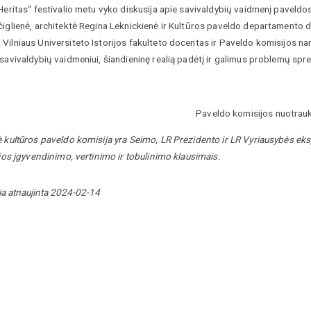
Heritas“ festivalio metu vyko diskusija apie savivaldybių vaidmenį paveldo
čiglienė, architektė Regina Leknickienė ir Kultūros paveldo departamento 
ilniaus Universiteto Istorijos fakulteto docentas ir Paveldo komisijos narys
 savivaldybių vaidmeniui, šiandieninę realią padėtį ir galimus problemų sp
Paveldo komisijos nuotrau
ė kultūros paveldo komisija yra Seimo, LR Prezidento ir LR Vyriausybės eks
 jos įgyvendinimo, vertinimo ir tobulinimo klausimais.
ja atnaujinta 2024-02-14