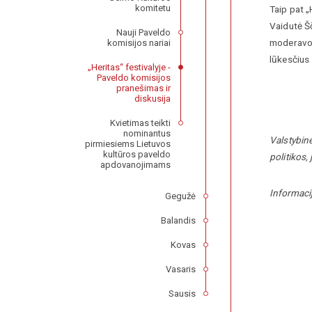
komitetu
Taip pat „
Vaidutė Š
Nauji Paveldo
moderavo V
komisijos nariai
lūkesčius
„Heritas“ festivalyje -
Paveldo komisijos
pranešimas ir
diskusija
Kvietimas teikti
nominantus
Valstybin
pirmiesiems Lietuvos
kultūros paveldo
politikos,
apdovanojimams
Informaci
Gegužė
Balandis
Kovas
Vasaris
Sausis