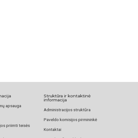
macija
Struktūra ir kontaktinė
informacija
nų apsauga
Administracijos struktūra
Paveldo komisijos pirmininkė
os priimti teisės
Kontaktai