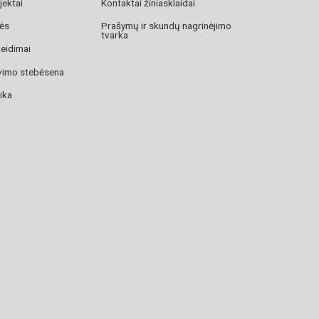
jektai
Kontaktai žiniasklaidai
zės
Prašymų ir skundų nagrinėjimo
tvarka
žeidimai
avimo stebėsena
ika