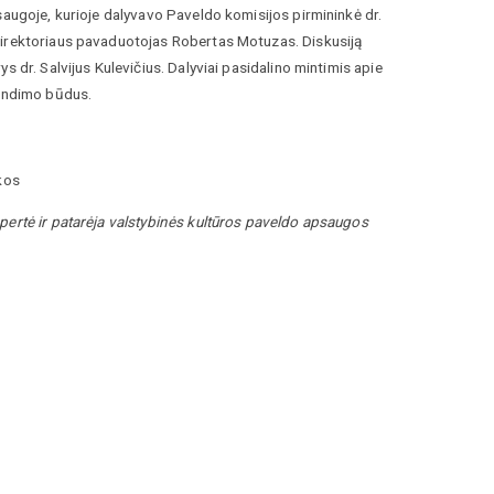
saugoje, kurioje dalyvavo Paveldo komisijos pirmininkė dr.
direktoriaus pavaduotojas Robertas Motuzas. Diskusiją
 dr. Salvijus Kulevičius. Dalyviai pasidalino mintimis apie
rendimo būdus.
kos
pertė ir patarėja valstybinės kultūros paveldo apsaugos