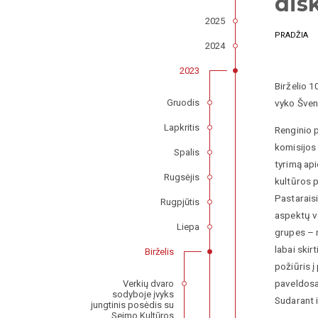
dis
2025
PRADŽIA
2024
2023
Birželio 1
Gruodis
vyko Švenč
Lapkritis
Renginio 
komisijos
Spalis
tyrimą ap
Rugsėjis
kultūros p
Pastarais
Rugpjūtis
aspektų ve
Liepa
grupes – n
labai skir
Birželis
požiūris 
paveldosau
Verkių dvaro
sodyboje įvyks
Sudarant i
jungtinis posėdis su
Seimo Kultūros