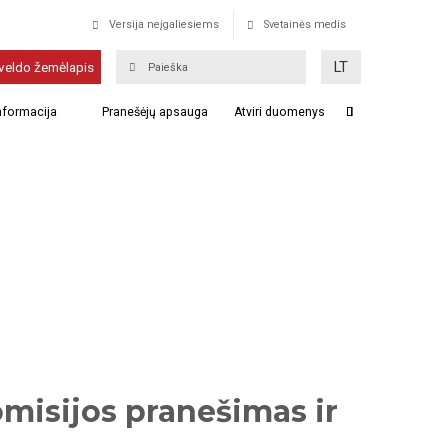
Versija neįgaliesiems
Svetainės medis
LT
veldo žemėlapis
informacija
Pranešėjų apsauga
Atviri duomenys
omisijos pranešimas ir