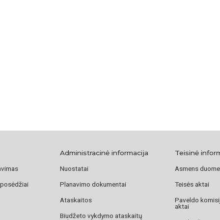
Administracinė informacija
Teisinė infor
avimas
Nuostatai
Asmens duome
 posėdžiai
Planavimo dokumentai
Teisės aktai
Ataskaitos
Paveldo komisij
aktai
Biudžeto vykdymo ataskaitų