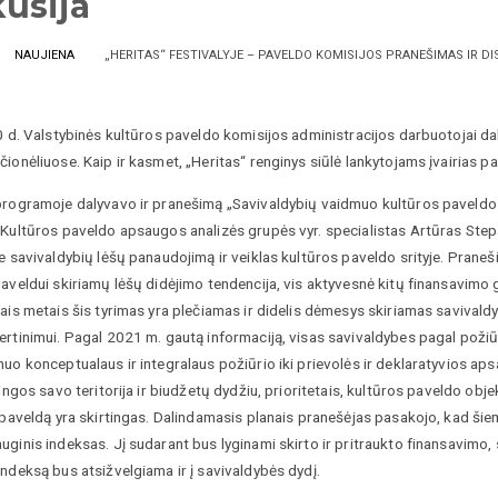
kusija
NAUJIENA
„HERITAS“ FESTIVALYJE – PAVELDO KOMISIJOS PRANEŠIMAS IR DI
0 d. Valstybinės kultūros paveldo komisijos administracijos darbuotojai dal
ionėliuose. Kaip ir kasmet, „Heritas“ renginys siūlė lankytojams įvairias pask
programoje dalyvavo ir pranešimą „Savivaldybių vaidmuo kultūros paveld
 Kultūros paveldo apsaugos analizės grupės vyr. specialistas Artūras Ste
ie savivaldybių lėšų panaudojimą ir veiklas kultūros paveldo srityje. Pran
aveldui skiriamų lėšų didėjimo tendencija, vis aktyvesnė kitų finansavimo
iais metais šis tyrimas yra plečiamas ir didelis dėmesys skiriamas saviv
rtinimui. Pagal 2021 m. gautą informaciją, visas savivaldybes pagal požiūr
uo konceptualaus ir integralaus požiūrio iki prievolės ir deklaratyvios ap
tingos savo teritorija ir biudžetų dydžiu, prioritetais, kultūros paveldo objek
į paveldą yra skirtingas. Dalindamasis planais pranešėjas pasakojo, kad ši
ginis indeksas. Jį sudarant bus lyginami skirto ir pritraukto finansavimo, 
ndeksą bus atsižvelgiama ir į savivaldybės dydį.