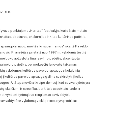
SKUSIJA
yvavo penktajame „Heritas“ festivalyje, kuris šiais metais
aitas, dirbtuves, ekskursijas ir kitas kultūrines patirtis.
o apsaugoje: nuo pamotės iki supermamos“ skaitė Paveldo
panovič. Pranešėjas pristatė nuo 1997 m. vykdomą tęstinį
ešime buvo apžvelgta finansavimo padėtis, akcentuota
 galimybių paieška, bei mokesčių lengvatų taikymas.
aldybių vykdomos kultūros paveldo apsaugos kokybinių
į į kultūros paveldo apsaugą galima suskirstyti į kelias
saugos. A. Stepanovič atkreipė dėmesį, kad savivaldybės yra
tų skaičiumi ir specifika, bei kitais aspektais, todėl ir
emet vykdant tyrimą bus rengiamas savivaldybių
savivaldybėse vykdomų veiklų ir iniciatyvų rodikliai.