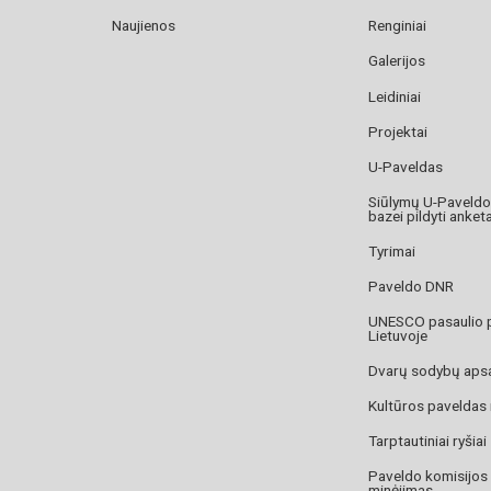
Naujienos
Renginiai
Galerijos
Leidiniai
Projektai
U-Paveldas
Siūlymų U-Paveld
bazei pildyti anket
Tyrimai
Paveldo DNR
UNESCO pasaulio 
Lietuvoje
Dvarų sodybų aps
Kultūros paveldas
Tarptautiniai ryšiai
Paveldo komisijos
minėjimas