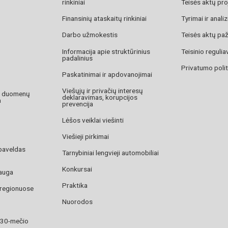
rinkiniai
Teisės aktų pro
Finansinių ataskaitų rinkiniai
Tyrimai ir anali
Darbo užmokestis
Teisės aktų pa
Informacija apie struktūrinius
Teisinio reguli
padalinius
Privatumo polit
Paskatinimai ir apdovanojimai
Viešųjų ir privačių interesų
o duomenų
deklaravimas, korupcijos
a
prevencija
Lėšos veiklai viešinti
Viešieji pirkimai
paveldas
Tarnybiniai lengvieji automobiliai
Konkursai
auga
Praktika
 regionuose
Nuorodos
 30-mečio