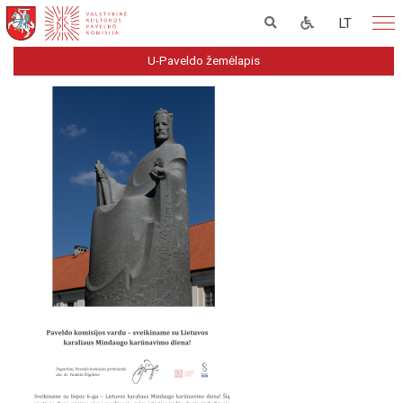
LT
U-Paveldo žemėlapis