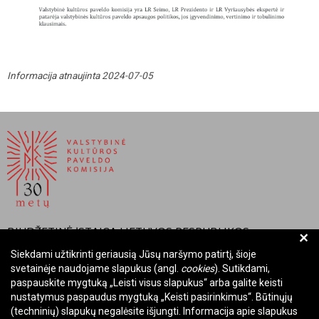
Informacija atnaujinta 2024-07-05
BIUDŽETINĖ ĮSTAIGA LIETUVOS RESPUBLIKOS
+
VALSTYBINĖ KULTŪROS PAVELDO KOMISIJA
Siekdami užtikrinti geriausią Jūsų naršymo patirtį, šioje
svetainėje naudojame slapukus (angl.
cookies
). Sutikdami,
Įmonės kodas: Juridinių asmenų registre 288700520
paspauskite mygtuką „Leisti visus slapukus“ arba galite keisti
Adresas: Rūdninkų g. 13, 01135 Vilnius
nustatymus paspaudus mygtuką „Keisti pasirinkimus“. Būtinųjų
Telefonas: +370 699 13972
(techninių) slapukų negalėsite išjungti. Informacija apie slapukus