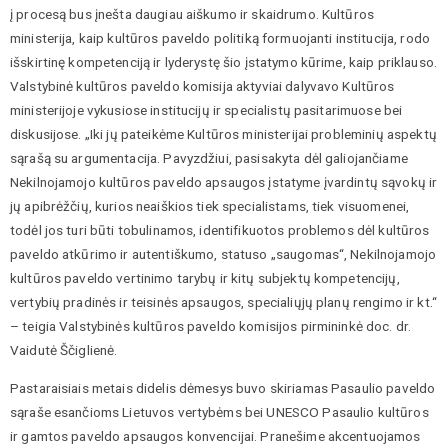
į procesą bus įnešta daugiau aiškumo ir skaidrumo. Kultūros
ministerija, kaip kultūros paveldo politiką formuojanti institucija, rodo
išskirtinę kompetenciją ir lyderystę šio įstatymo kūrime, kaip priklauso.
Valstybinė kultūros paveldo komisija aktyviai dalyvavo Kultūros
ministerijoje vykusiose institucijų ir specialistų pasitarimuose bei
diskusijose. „Iki jų pateikėme Kultūros ministerijai probleminių aspektų
sąrašą su argumentacija. Pavyzdžiui, pasisakyta dėl galiojančiame
Nekilnojamojo kultūros paveldo apsaugos įstatyme įvardintų sąvokų ir
jų apibrėžčių, kurios neaiškios tiek specialistams, tiek visuomenei,
todėl jos turi būti tobulinamos, identifikuotos problemos dėl kultūros
paveldo atkūrimo ir autentiškumo, statuso „saugomas“, Nekilnojamojo
kultūros paveldo vertinimo tarybų ir kitų subjektų kompetencijų,
vertybių pradinės ir teisinės apsaugos, specialiųjų planų rengimo ir kt.“
– teigia Valstybinės kultūros paveldo komisijos pirmininkė doc. dr.
Vaidutė Ščiglienė.
Pastaraisiais metais didelis dėmesys buvo skiriamas Pasaulio paveldo
sąraše esančioms Lietuvos vertybėms bei UNESCO Pasaulio kultūros
ir gamtos paveldo apsaugos konvencijai. Pranešime akcentuojamos