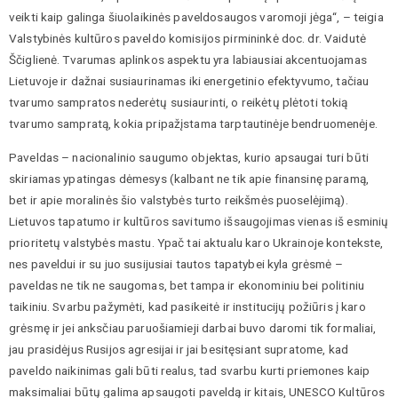
veikti kaip galinga šiuolaikinės paveldosaugos varomoji jėga“, – teigia
Valstybinės kultūros paveldo komisijos pirmininkė doc. dr. Vaidutė
Ščiglienė. Tvarumas aplinkos aspektu yra labiausiai akcentuojamas
Lietuvoje ir dažnai susiaurinamas iki energetinio efektyvumo, tačiau
tvarumo sampratos nederėtų susiaurinti, o reikėtų plėtoti tokią
tvarumo sampratą, kokia pripažįstama tarptautinėje bendruomenėje.
Paveldas – nacionalinio saugumo objektas, kurio apsaugai turi būti
skiriamas ypatingas dėmesys (kalbant ne tik apie finansinę paramą,
bet ir apie moralinės šio valstybės turto reikšmės puoselėjimą).
Lietuvos tapatumo ir kultūros savitumo išsaugojimas vienas iš esminių
prioritetų valstybės mastu. Ypač tai aktualu karo Ukrainoje kontekste,
nes paveldui ir su juo susijusiai tautos tapatybei kyla grėsmė –
paveldas ne tik ne saugomas, bet tampa ir ekonominiu bei politiniu
taikiniu. Svarbu pažymėti, kad pasikeitė ir institucijų požiūris į karo
grėsmę ir jei anksčiau paruošiamieji darbai buvo daromi tik formaliai,
jau prasidėjus Rusijos agresijai ir jai besitęsiant supratome, kad
paveldo naikinimas gali būti realus, tad svarbu kurti priemones kaip
maksimaliai būtų galima apsaugoti paveldą ir kitais, UNESCO Kultūros