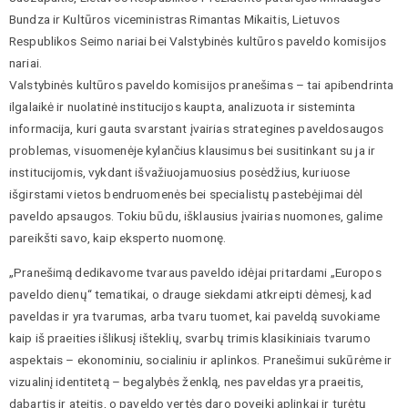
Bundza ir Kultūros viceministras Rimantas Mikaitis, Lietuvos
Respublikos Seimo nariai bei Valstybinės kultūros paveldo komisijos
nariai.
Valstybinės kultūros paveldo komisijos pranešimas – tai apibendrinta
ilgalaikė ir nuolatinė institucijos kaupta, analizuota ir sisteminta
informacija, kuri gauta svarstant įvairias strategines paveldosaugos
problemas, visuomenėje kylančius klausimus bei susitinkant su ja ir
institucijomis, vykdant išvažiuojamuosius posėdžius, kuriuose
išgirstami vietos bendruomenės bei specialistų pastebėjimai dėl
paveldo apsaugos. Tokiu būdu, išklausius įvairias nuomones, galime
pareikšti savo, kaip eksperto nuomonę.
„Pranešimą dedikavome tvaraus paveldo idėjai pritardami „Europos
paveldo dienų“ tematikai, o drauge siekdami atkreipti dėmesį, kad
paveldas ir yra tvarumas, arba tvaru tuomet, kai paveldą suvokiame
kaip iš praeities išlikusį išteklių, svarbų trimis klasikiniais tvarumo
aspektais – ekonominiu, socialiniu ir aplinkos. Pranešimui sukūrėme ir
vizualinį identitetą – begalybės ženklą, nes paveldas yra praeitis,
dabartis ir ateitis, o paveldo vertės daro poveikį aplinkai ir turėtų