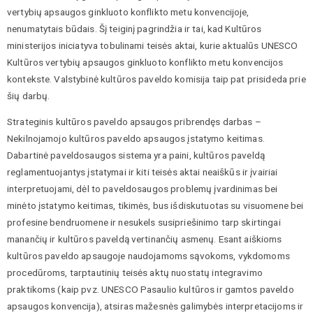
vertybių apsaugos ginkluoto konflikto metu konvencijoje,
nenumatytais būdais. Šį teiginį pagrindžia ir tai, kad Kultūros
ministerijos iniciatyva tobulinami teisės aktai, kurie aktualūs UNESCO
Kultūros vertybių apsaugos ginkluoto konflikto metu konvencijos
kontekste. Valstybinė kultūros paveldo komisija taip pat prisideda prie
šių darbų.
Strateginis kultūros paveldo apsaugos pribrendęs darbas –
Nekilnojamojo kultūros paveldo apsaugos įstatymo keitimas.
Dabartinė paveldosaugos sistema yra paini, kultūros paveldą
reglamentuojantys įstatymai ir kiti teisės aktai neaiškūs ir įvairiai
interpretuojami, dėl to paveldosaugos problemų įvardinimas bei
minėto įstatymo keitimas, tikimės, bus išdiskutuotas su visuomene bei
profesine bendruomene ir nesukels susipriešinimo tarp skirtingai
manančių ir kultūros paveldą vertinančių asmenų. Esant aiškioms
kultūros paveldo apsaugoje naudojamoms sąvokoms, vykdomoms
procedūroms, tarptautinių teisės aktų nuostatų integravimo
praktikoms (kaip pvz. UNESCO Pasaulio kultūros ir gamtos paveldo
apsaugos konvencija), atsiras mažesnės galimybės interpretacijoms ir