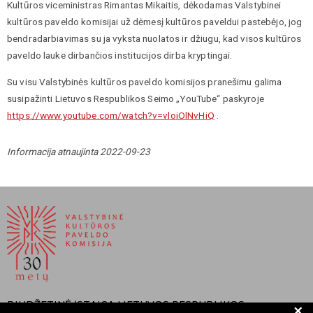
Kultūros viceministras Rimantas Mikaitis, dėkodamas Valstybinei
kultūros paveldo komisijai už dėmesį kultūros paveldui pastebėjo, jog
bendradarbiavimas su ja vyksta nuolatos ir džiugu, kad visos kultūros
paveldo lauke dirbančios institucijos dirba kryptingai.
Su visu Valstybinės kultūros paveldo komisijos pranešimu galima
susipažinti Lietuvos Respublikos Seimo „YouTube“ paskyroje
https://www.youtube.com/watch?v=vloiOlNvHiQ
.
Informacija atnaujinta 2022-09-23
BIUDŽETINĖ ĮSTAIGA LIETUVOS RESPUBLIKOS
+