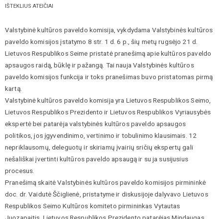
IŠTEKLIUS ATEIČIAI
Valstybinė kultūros paveldo komisija, vykdydama Valstybinės kultūros
paveldo komisijos įstatymo 8 str. 1 d. 6 p., šių metų rugsėjo 21 d.
Lietuvos Respublikos Seime pristatė pranešimą apie kultūros paveldo
apsaugos raidą, būklę ir pažangą. Tai nauja Valstybinės kultūros
paveldo komisijos funkcija ir toks pranešimas buvo pristatomas pirmą
kartą.
Valstybinė kultūros paveldo komisija yra Lietuvos Respublikos Seimo,
Lietuvos Respublikos Prezidento ir Lietuvos Respublikos Vyriausybės
ekspertė bei patarėja valstybinės kultūros paveldo apsaugos
politikos, jos įgyvendinimo, vertinimo ir tobulinimo klausimais. 12
nepriklausomų, deleguotų ir skiriamų įvairių sričių ekspertų gali
nešališkai įvertinti kultūros paveldo apsaugą ir su ja susijusius
procesus.
Pranešimą skaitė Valstybinės kultūros paveldo komisijos pirmininkė
doc. dr. Vaidutė Ščiglienė, pristatyme ir diskusijoje dalyvavo Lietuvos
Respublikos Seimo Kultūros komiteto pirmininkas Vytautas
Juozapaitis, Lietuvos Respublikos Prezidento patarėjas Mindaugas