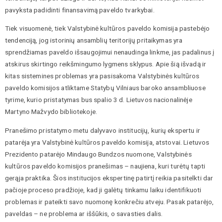
pavyksta padidinti finansavimą paveldo tvarkybai.
Tiek visuomenė, tiek Valstybinė kultūros paveldo komisija pastebėjo
tendenciją, jog istorinių ansamblių teritorijų pritaikymas yra
sprendžiamas paveldo išsaugojimui nenaudinga linkme, jas padalinus į
atskirus skirtingo reikšmingumo lygmens sklypus. Apie šią išvadą ir
kitas sistemines problemas yra pasisakoma Valstybinės kultūros
paveldo komisijos atliktame Statybų Vilniaus baroko ansambliuose
tyrime, kurio pristatymas bus spalio 3 d. Lietuvos nacionalinėje
Martyno Mažvydo bibliotekoje.
Pranešimo pristatymo metu dalyvavo institucijų, kurių ekspertu ir
patarėja yra Valstybinė kultūros paveldo komisija, atstovai. Lietuvos
Prezidento patarėjo Mindaugo Bundzos nuomone, Valstybinės
kultūros paveldo komisijos pranešimas – naujiena, kuri turėtų tapti
gerąja praktika. Šios institucijos ekspertinę patirtį reikia pasitelkti dar
pačioje proceso pradžioje, kad ji galėtų tinkamu laiku identifikuoti
problemas ir pateikti savo nuomonę konkrečiu atveju. Pasak patarėjo,
paveldas – ne problema ar iššūkis, o savasties dalis.