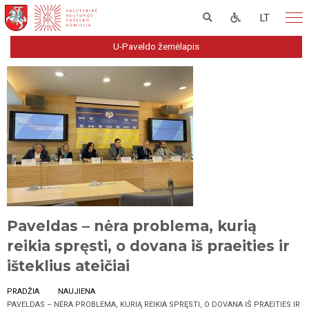
LT
U-Paveldo žemėlapis
Paveldas – nėra problema, kurią
reikia spręsti, o dovana iš praeities ir
išteklius ateičiai
PRADŽIA
NAUJIENA
PAVELDAS – NĖRA PROBLEMA, KURIĄ REIKIA SPRĘSTI, O DOVANA IŠ PRAEITIES IR