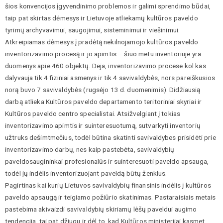
šios konvencijos įgyvendinimo problemos ir galimi sprendimo būdai,
taip pat skirtas dėmesys ir Lietuvoje atliekamų kultūros paveldo
tyrimų archyvavimui, saugojimui, sisteminimui ir viešinimui.
Atkreipiamas dėmesys į pradėtą nekilnojamojo kultūros paveldo
inventorizavimo procesą ir jo apimtis – šiuo metu inventoriuje yra
duomenys apie 460 objektų. Deja, inventorizavimo procese kol kas
dalyvauja tik 4 fiziniai asmenys ir tik 4 savivaldybės, nors pareiškusios
norą buvo 7 savivaldybės (rugsėjo 13 d. duomenimis). Didžiausią
darbą atlieka Kultūros paveldo departamento teritoriniai skyriai ir
Kultūros paveldo centro specialistai. Atsižvelgiant į tokias
inventorizavimo apimtis ir suinteresuotumą, sutvarkyti inventorių
užtruks dešimtmečius, todėl būtina skatinti savivaldybes prisidėti prie
inventorizavimo darbų, nes kaip pastebėta, savivaldybių
paveldosaugininkai profesionalūs ir suinteresuoti paveldo apsauga,
todėl jų indėlis inventorizuojant paveldą būtų ženklus.
Pagirtinas kai kurių Lietuvos savivaldybių finansinis indėlis į kultūros
paveldo apsaugą ir teigiamo požiūrio skatinimas. Pastaraisiais metais
pastebima akivaizdi savivaldybių skiriamų lėšų paveldui augimo
tendencija, tai pat džiugu ir dėl to, kad Kultūros ministerijai kasmet