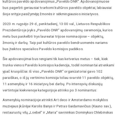
kultūros paveldo apdovanojimus „Paveldo DNR“. Apdovanojimuose
bus pagerbti geriausiai tvarkomi kultūros paveldo objektai, labiausiai
šioje srityje pasižymėję žmonės ir sėkmingiausios iniciatyvos.
2023 m. rugsėjo 29 d., penktadienį, 13:00 val., Lietuvos Respublikos
Prezidentūroje įvyks „Paveldo DNR“ apdovanojimų ceremonija, kurios
metu bus paskelbti trys laureatai trijose nominacijose – objektų,
žmonių ir darbų. Taip pat kultūros paveldo bendruomenės nariams
bus įteiktos specialios Paveldo komisijos padėkos.
Šie apdovanojimai bus rengiami tik kas ketverius metus – tiek, kiek
trunka vienos Paveldo komisijos kadencija, todėl nominantai atrenkami
ypač kruopščiai. Iš viso „Paveldo DNR“ organizatoriai gavo 102
paraiškas, o iš jų vertinimo komisija toliau svarstė 11 paveldo objektų,
11 asmenybių ir 16 iniciatyvų bei darbų. Po intensyvių diskusijų
vertintojai kiekvienoje kategorijoje atrinko po 3 nominantus:
Asmenybių nominacijoje atrinkti Art deco ir Amsterdamo mokyklos
muziejaus įkūrėjai Karolis Banys ir Petras Gaidamavičius (Kauno sav.),
restauruotų vilų „Loebel“ ir „Maria“ savininkas Dominykas Chlebinskas