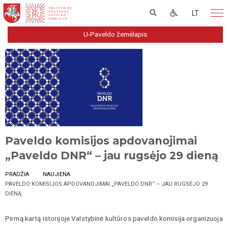
LT
U-Paveldo žemėlapis
Paveldo komisijos apdovanojimai
„Paveldo DNR“ – jau rugsėjo 29 dieną
PRADŽIA
NAUJIENA
PAVELDO KOMISIJOS APDOVANOJIMAI „PAVELDO DNR“ – JAU RUGSĖJO 29
DIENĄ
Pirmą kartą istorijoje Valstybinė kultūros paveldo komisija organizuoja