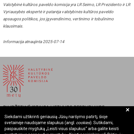
Valstybinė kultūros paveldo komisija yra LR Seimo, LR Prezidento ir LR
Vyriausybės ekspertė ir patarėja valstybinės kultūros paveldo
apsaugos politikos, jos įgyvendinimo, vertinimo ir tobulinimo
klausimais.
Informacija atnaujinta 2025-07-14
BIUDŽETINĖ ĮSTAIGA LIETUVOS RESPUBLIKOS
+
VALSTYBINĖ KULTŪROS PAVELDO KOMISIJA
Siekdami užtikrinti geriausią Jūsų naršymo patirtį, šioje
svetainėje naudojame slapukus (angl.
cookies
). Sutikdami,
Įmonės kodas: Juridinių asmenų registre 288700520
paspauskite mygtuką „Leisti visus slapukus“ arba galite keisti
Adresas: Rūdninkų g. 13, 01135 Vilnius