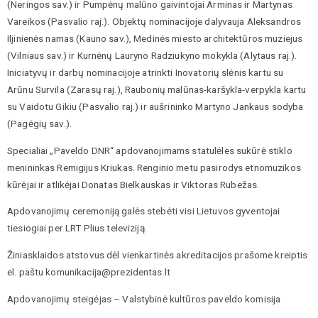
(Neringos sav.) ir Pumpėnų malūno gaivintojai Arminas ir Martynas
Vareikos (Pasvalio raj.). Objektų nominacijoje dalyvauja Aleksandros
Iljinienės namas (Kauno sav.), Medinės miesto architektūros muziejus
(Vilniaus sav.) ir Kurnėnų Lauryno Radziukyno mokykla (Alytaus raj.).
Iniciatyvų ir darbų nominacijoje atrinkti Inovatorių slėnis kartu su
Arūnu Survila (Zarasų raj.), Raubonių malūnas-karšykla-verpykla kartu
su Vaidotu Gikiu (Pasvalio raj.) ir aušrininko Martyno Jankaus sodyba
(Pagėgių sav.).
Specialiai „Paveldo DNR“ apdovanojimams statulėles sukūrė stiklo
menininkas Remigijus Kriukas. Renginio metu pasirodys etnomuzikos
kūrėjai ir atlikėjai Donatas Bielkauskas ir Viktoras Rubežas.
Apdovanojimų ceremoniją galės stebėti visi Lietuvos gyventojai
tiesiogiai per LRT Plius televiziją.
Žiniasklaidos atstovus dėl vienkartinės akreditacijos prašome kreiptis
el. paštu komunikacija@prezidentas.lt
Apdovanojimų steigėjas – Valstybinė kultūros paveldo komisija