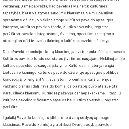
vertinimą. Jame pabrėžta, kad paveldas yra ne tik kultūrinės
tapatybės, bet ir valstybės saugumo klausimas. Seimui pasiūlyti
sprendimai dėl naujo Nekilnojamojo kultūros paveldo apsaugos
įstatymo, Kultūros paveldo fondo, Kultūros vertybių registro
peržiūros, paveldo integravimo į švietimą, specialistų rengimo ir
strategijos dėl Lietuvai reikšmingo kultūros paveldo užsienyje.
Dalis Paveldo komisijos keltų klausimų jau virto konkrečiais procesais:
Kultūros paveldo fondo nuostatos įtvirtintos naujajame Nekilnojamojo
kultūros paveldo apsaugos įstatyme, Kultūros ministerija rengia
Lietuvai reikšmingo kultūros paveldo užsienyje apsaugos politikos
koncepciją, o rengiant Vilniaus istorinio centro ir Kuršių nerijos
valdymo planus į dalį Paveldo komisijos pastabų buvo atsižvelgta.
Kartu išlieka klausimų, kuriuose pažanga dar nepakankama – tarp jų
kultūros paveldo ir švietimo sąsajos bei Kultūros vertybių registro
peržiūra.
Ilgalaikį Paveldo komisijos įdirbį rodo dvarų sodybų apsaugos
klausimas. Paveldo komisija yra atlikusi Dvarų sodybų paveldo