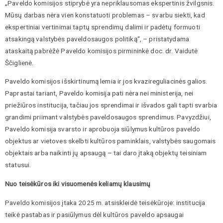
„Paveldo komisijos stiprybė yra nepriklausomas ekspertinis žvilgsnis.
Mūsų darbas nėra vien konstatuoti problemas – svarbu siekti, kad
ekspertiniai vertinimai taptų sprendimų dalimi ir padėtų formuoti
atsakingą valstybės paveldosaugos politiką“, – pristatydama
ataskaitą pabrėžė Paveldo komisijos pirmininkė doc. dr. Vaidutė
Ščiglienė.
Paveldo komisijos išskirtinumą lemia ir jos kvazireguliacinės galios.
Paprastai tariant, Paveldo komisija pati nėra nei ministerija, nei
priežiūros institucija, tačiau jos sprendimai ir išvados gali tapti svarbia
grandimi priimant valstybės paveldosaugos sprendimus. Pavyzdžiui,
Paveldo komisija svarsto ir aprobuoja siūlymus kultūros paveldo
objektus ar vietoves skelbti kultūros paminklais, valstybės saugomais
objektais arba naikinti jų apsaugą – tai daro įtaką objektų teisiniam
statusui.
Nuo teisėkūros iki visuomenės keliamų klausimų
Paveldo komisijos įtaka 2025 m. atsiskleidė teisėkūroje: institucija
teikė pastabas ir pasiūlymus dėl kultūros paveldo apsaugai