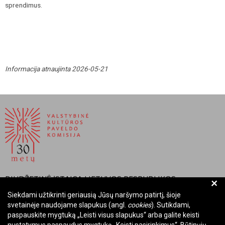
sprendimus.
Informacija atnaujinta 2026-05-21
BIUDŽETINĖ ĮSTAIGA LIETUVOS RESPUBLIKOS
+
VALSTYBINĖ KULTŪROS PAVELDO KOMISIJA
Siekdami užtikrinti geriausią Jūsų naršymo patirtį, šioje
svetainėje naudojame slapukus (angl.
cookies
). Sutikdami,
Įmonės kodas: Juridinių asmenų registre 288700520
paspauskite mygtuką „Leisti visus slapukus“ arba galite keisti
Adresas: Rūdninkų g. 13, 01135 Vilnius