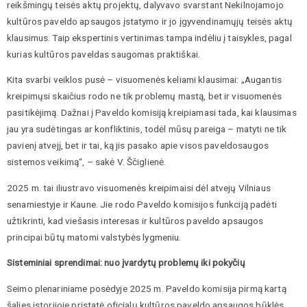
reikšmingų teisės aktų projektų, dalyvavo svarstant Nekilnojamojo
kultūros paveldo apsaugos įstatymo ir jo įgyvendinamųjų teisės aktų
klausimus. Taip ekspertinis vertinimas tampa indėliu į taisykles, pagal
kurias kultūros paveldas saugomas praktiškai.
Kita svarbi veiklos pusė – visuomenės keliami klausimai: „Augantis
kreipimųsi skaičius rodo ne tik problemų mastą, bet ir visuomenės
pasitikėjimą. Dažnai į Paveldo komisiją kreipiamasi tada, kai klausimas
jau yra sudėtingas ar konfliktinis, todėl mūsų pareiga – matyti ne tik
pavienį atvejį, bet ir tai, ką jis pasako apie visos paveldosaugos
sistemos veikimą“, – sakė V. Ščiglienė.
2025 m. tai iliustravo visuomenės kreipimaisi dėl atvejų Vilniaus
senamiestyje ir Kaune. Jie rodo Paveldo komisijos funkciją padėti
užtikrinti, kad viešasis interesas ir kultūros paveldo apsaugos
principai būtų matomi valstybės lygmeniu.
Sisteminiai sprendimai: nuo įvardytų problemų iki pokyčių
Seimo plenariniame posėdyje 2025 m. Paveldo komisija pirmą kartą
šalies istorijoje pristatė oficialų kultūros paveldo apsaugos būklės