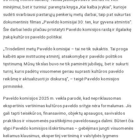
minėjimui, bet ir turiniui: parengta knyga „Kai kalba įvykiai“, kurioje
sudėti svarbiausi pastarųjų penkerių metų darbai, taip pat sukurtas
dokumentinis filmas „Paveldo komisijai 30: ten, kur gyvena atmintis“.
Šie darbai leido plačiau pristatyti Paveldo komisijos raidą ir ilgalaikę
įtaką kultūros paveldo politikai.
„Trisdešimt metų Paveldo komisijai – tai ne tik sukaktis. Tai proga
kalbėti apie institucinę atmintį, atsakomybę ir paveldo politikos
tęstinumą. Mūsų tikslas buvo ne tik paminėti jubiliejų, bet ir sukurti
turinį, kuris padėtų visuomenei geriau suprasti kultūros paveldo
reikšmę ir aktualizuoti jo diskursą“, – teigė Paveldo komisijos
pirmininkė.
Paveldo komisijos 2025 m. veikla parodė, kad nepriklausomas
ekspertinis vertinimas kultūros paveldo srityje nėra formalumas. Jis
gali tapti teisėkūros, finansavimo, objektų apsaugos, savivaldos
praktikos ir visuomenės pasitikėjimo paveldosauga dalimi. Būtent čia
slypi Paveldo komisijos išskirtinumas – gebėjimas jungti visuomenės
keliamus klausimus, ekspertinį vertinimą ir valstybės lygmens