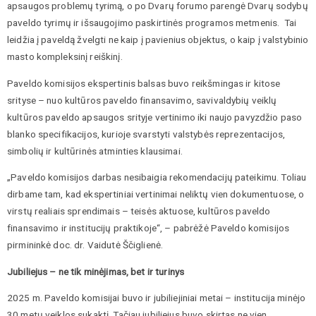
apsaugos problemų tyrimą, o po Dvarų forumo parengė Dvarų sodybų
paveldo tyrimų ir išsaugojimo paskirtinės programos metmenis. Tai
leidžia į paveldą žvelgti ne kaip į pavienius objektus, o kaip į valstybinio
masto kompleksinį reiškinį.
Paveldo komisijos ekspertinis balsas buvo reikšmingas ir kitose
srityse – nuo kultūros paveldo finansavimo, savivaldybių veiklų
kultūros paveldo apsaugos srityje vertinimo iki naujo pavyzdžio paso
blanko specifikacijos, kurioje svarstyti valstybės reprezentacijos,
simbolių ir kultūrinės atminties klausimai.
„Paveldo komisijos darbas nesibaigia rekomendacijų pateikimu. Toliau
dirbame tam, kad ekspertiniai vertinimai neliktų vien dokumentuose, o
virstų realiais sprendimais – teisės aktuose, kultūros paveldo
finansavimo ir institucijų praktikoje“, – pabrėžė Paveldo komisijos
pirmininkė doc. dr. Vaidutė Ščiglienė.
Jubiliejus – ne tik minėjimas, bet ir turinys
2025 m. Paveldo komisijai buvo ir jubiliejiniai metai – institucija minėjo
30 metų veiklos sukaktį. Tačiau jubiliejus buvo skirtas ne vien