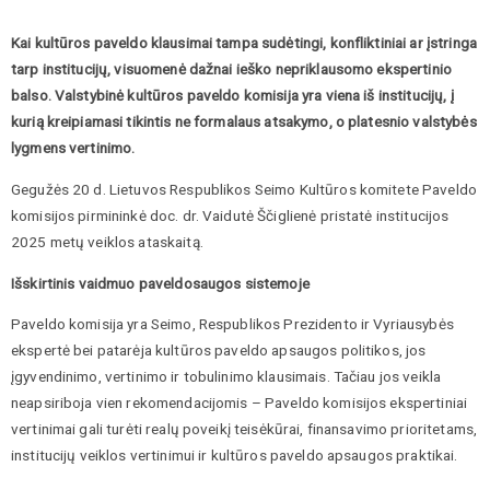
Kai kultūros paveldo klausimai tampa sudėtingi, konfliktiniai ar įstringa
tarp institucijų, visuomenė dažnai ieško nepriklausomo ekspertinio
balso. Valstybinė kultūros paveldo komisija yra viena iš institucijų, į
kurią kreipiamasi tikintis ne formalaus atsakymo, o platesnio valstybės
lygmens vertinimo.
Gegužės 20 d. Lietuvos Respublikos Seimo Kultūros komitete Paveldo
komisijos pirmininkė doc. dr. Vaidutė Ščiglienė pristatė institucijos
2025 metų veiklos ataskaitą.
Išskirtinis vaidmuo paveldosaugos sistemoje
Paveldo komisija yra Seimo, Respublikos Prezidento ir Vyriausybės
ekspertė bei patarėja kultūros paveldo apsaugos politikos, jos
įgyvendinimo, vertinimo ir tobulinimo klausimais. Tačiau jos veikla
neapsiriboja vien rekomendacijomis – Paveldo komisijos ekspertiniai
vertinimai gali turėti realų poveikį teisėkūrai, finansavimo prioritetams,
institucijų veiklos vertinimui ir kultūros paveldo apsaugos praktikai.