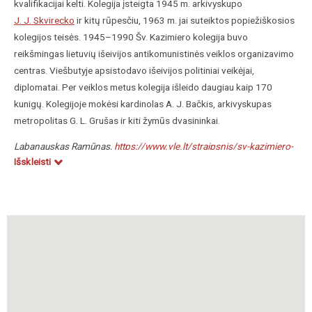
kvalifikacijai kelti. Kolegija įsteigta 1945 m. arkivyskupo
J. J. Skvirecko
ir kitų rūpesčiu, 1963 m. jai suteiktos popiežiškosios
kolegijos teisės. 1945–1990 Šv. Kazimiero kolegija buvo
reikšmingas lietuvių išeivijos antikomunistinės veiklos organizavimo
centras. Viešbutyje apsistodavo išeivijos politiniai veikėjai,
diplomatai. Per veiklos metus kolegija išleido daugiau kaip 170
kunigų. Kolegijoje mokėsi kardinolas A. J. Bačkis, arkivyskupas
metropolitas G. L. Grušas ir kiti žymūs dvasininkai.
Labanauskas Ramūnas,
https://www.vle.lt/straipsnis/sv-kazimiero-
Išskleisti
kolegija/