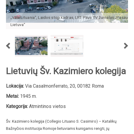
„Villa Lituania“, Laidos stop kadras, LRT Plius TV žurnalas „Pasaulio
Lietuva“
Lietuvių Šv. Kazimiero kolegija
Lokacija:
Via Casalmonferrato, 20, 00182 Roma
Metai:
1945 m.
Kategorija:
Atmintinos vietos
Šv. Kazimiero kolegija (Collegio Lituano S. Casimiro) – Katalikų
Bažnyčios institucija Romoje lietuviams kunigams rengti, jų