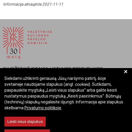
Informacija atnaujinta 2021-11-11
BIUDŽETINĖ ĮSTAIGA LIETUVOS RESPUBLIKOS
+
VALSTYBINĖ KULTŪROS PAVELDO KOMISIJA
Siekdami užtikrinti geriausią Jūsų naršymo patirtį, šioje
svetainėje naudojame slapukus (angl.
cookies
). Sutikdami,
Įmonės kodas: Juridinių asmenų registre 288700520
paspauskite mygtuką „Leisti visus slapukus“ arba galite keisti
Adresas: Rūdninkų g. 13, 01135 Vilnius
nustatymus paspaudus mygtuką „Keisti pasirinkimus“. Būtinųjų
Telefonas: +370 699 13972
(techninių) slapukų negalėsite išjungti. Informacija apie slapukus
El. paštas: komisija@vkpk.lt
skelbiama
Privatumo politikoje
.
BENDRAUKIME
Leisti visus slapukus