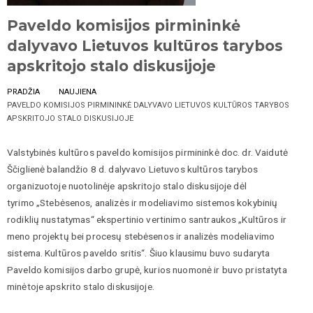
Paveldo komisijos pirmininkė
dalyvavo Lietuvos kultūros tarybos
apskritojo stalo diskusijoje
PRADŽIA
NAUJIENA
PAVELDO KOMISIJOS PIRMININKĖ DALYVAVO LIETUVOS KULTŪROS TARYBOS
APSKRITOJO STALO DISKUSIJOJE
Valstybinės kultūros paveldo komisijos pirmininkė doc. dr. Vaidutė
Ščiglienė balandžio 8 d. dalyvavo Lietuvos kultūros tarybos
organizuotoje nuotolinėje apskritojo stalo diskusijoje dėl
tyrimo
„Stebėsenos, analizės ir modeliavimo sistemos kokybinių
rodiklių nustatymas“ ekspertinio vertinimo santraukos „Kultūros ir
meno projektų bei procesų stebėsenos ir analizės modeliavimo
sistema. Kultūros paveldo sritis“. Šiuo klausimu buvo sudaryta
Paveldo komisijos darbo grupė, kurios nuomonė ir buvo pristatyta
minėtoje apskrito stalo diskusijoje.