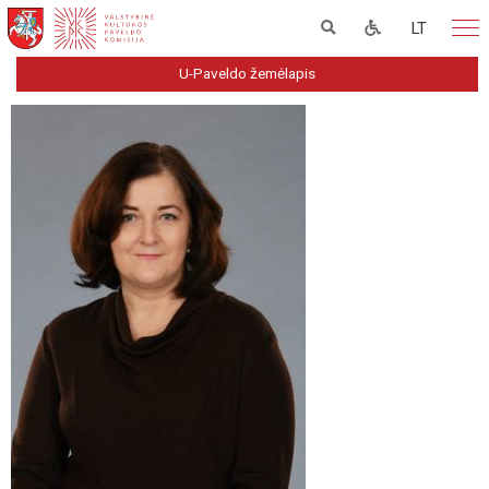
LT
U-Paveldo žemėlapis