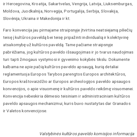
ir Hercegovina, Kroatija, Sakartvelas, Vengrija, Latvija, Liuksemburgas,
Moldova, Juodkalnija, Norvegija, Portugalija, Serbija, Slovakija,
Slovėnija, Ukraina ir Makedonija ir kt.
Faro konvencija jau pirmajame straipsnyje įtvirtina neatsiejamą piliečių
teisę į kultūros paveldą bei teisę pripažinti individualią ir kolektyvinę
atsakomybę už kultūros paveldą. Tame pačiame straipsnyje
pabrėžiama, jog kultūros paveldo išsaugojimas ir jo tvarus naudojimas
turi tapti žmogaus vystymosi ir gyvenimo kokybės tikslu. Dokumente
kalbama ne apie pačią kultūros paveldo apsaugą, kurią detaliai
reglamentuoja Europos Tarybos parengtos Europos architektūros,
Europos kraštovaizdžio ar Europos archeologijos paveldo apsaugos
konvencijos, o apie visuomenę ir kultūros paveldo reikšmę visuomenei.
Konvencija nebeskiria dėmesio teisiniam ir administraciniam kultūros
paveldo apsaugos mechanizmui, kuris buvo nustatytas dar Granados
ir Valetos konvencijose.
Valstybinės kultūros paveldo komisijos informacija