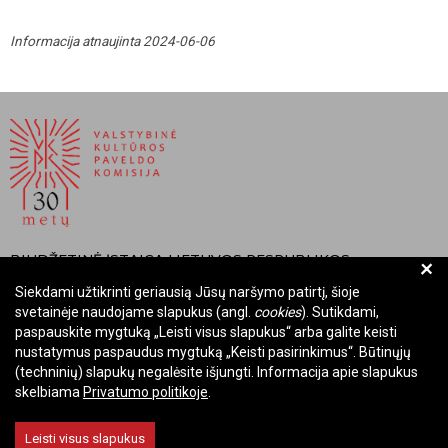
Informacija atnaujinta 2024-06-06
BIUDŽETINĖ ĮSTAIGA LIETUVOS RESPUBLIKOS
+
VALSTYBINĖ KULTŪROS PAVELDO KOMISIJA
Siekdami užtikrinti geriausią Jūsų naršymo patirtį, šioje
svetainėje naudojame slapukus (angl.
cookies
). Sutikdami,
Įmonės kodas: Juridinių asmenų registre 288700520
paspauskite mygtuką „Leisti visus slapukus“ arba galite keisti
Adresas: Rūdninkų g. 13, 01135 Vilnius
nustatymus paspaudus mygtuką „Keisti pasirinkimus“. Būtinųjų
Telefonas: +370 699 13972
(techninių) slapukų negalėsite išjungti. Informacija apie slapukus
skelbiama
Privatumo politikoje
.
El. paštas: komisija@vkpk.lt
BENDRAUKIME
Leisti visus slapukus