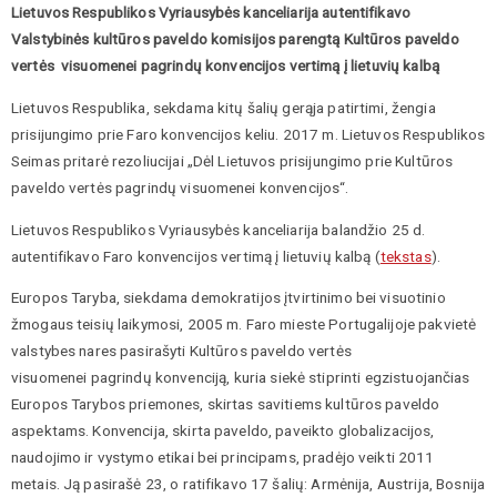
Lietuvos Respublikos Vyriausybės kanceliarija autentifikavo
Valstybinės kultūros paveldo komisijos parengtą Kultūros paveldo
vertės visuomenei
pagrindų
konvencijos vertimą į lietuvių kalbą
Lietuvos Respublika, sekdama kitų šalių gerąja patirtimi, žengia
prisijungimo prie Faro konvencijos keliu. 2017 m. Lietuvos Respublikos
Seimas pritarė rezoliucijai „Dėl Lietuvos prisijungimo prie Kultūros
paveldo vertės pagrindų visuomenei konvencijos“.
Lietuvos Respublikos Vyriausybės kanceliarija balandžio 25 d.
autentifikavo Faro konvencijos vertimą į lietuvių kalbą (
tekstas
).
Europos Taryba, siekdama demokratijos įtvirtinimo bei visuotinio
žmogaus teisių laikymosi, 2005 m. Faro mieste Portugalijoje pakvietė
valstybes nares pasirašyti Kultūros paveldo vertės
visuomenei
pagrindų
konvenciją, kuria siekė stiprinti egzistuojančias
Europos Tarybos priemones, skirtas savitiems kultūros paveldo
aspektams. Konvencija, skirta paveldo, paveikto globalizacijos,
naudojimo ir vystymo etikai bei principams, pradėjo veikti 2011
metais. Ją pasirašė 23, o ratifikavo 17 šalių: Armėnija, Austrija, Bosnija