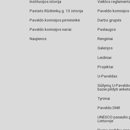
Institucijos istorija
Veiklos reglament
Pastato Rūdninkų g. 13 istorija
Paveldo komisijos
Paveldo komisijos pirmininkė
Darbo grupės
Paveldo komisijos nariai
Paslaugos
Naujienos
Renginiai
Galerijos
Leidiniai
Projektai
U-Paveldas
Siūlymų U-Paveld
bazei pildyti anket
Tyrimai
Paveldo DNR
UNESCO pasaulio 
Lietuvoje
Dvarų sodybų aps