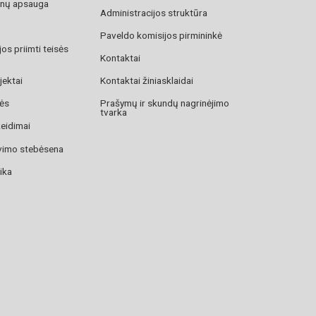
nų apsauga
Administracijos struktūra
Paveldo komisijos pirmininkė
os priimti teisės
Kontaktai
jektai
Kontaktai žiniasklaidai
zės
Prašymų ir skundų nagrinėjimo
tvarka
žeidimai
avimo stebėsena
ika