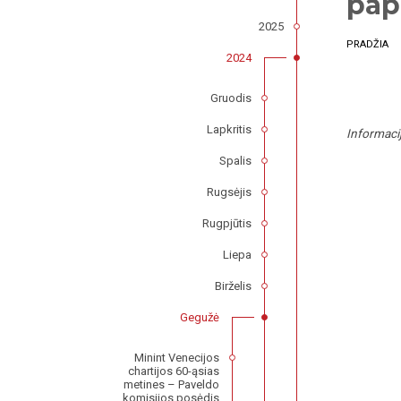
pap
2025
PRADŽIA
2024
Gruodis
Lapkritis
Informaci
Spalis
Rugsėjis
Rugpjūtis
Liepa
Birželis
Gegužė
Minint Venecijos
chartijos 60-ąsias
metines – Paveldo
komisijos posėdis