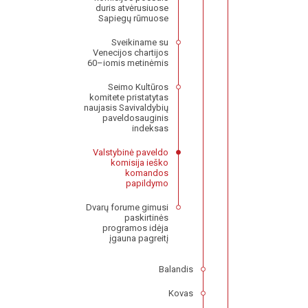
duris atvėrusiuose
Sapiegų rūmuose
Sveikiname su
Venecijos chartijos
60–iomis metinėmis
Seimo Kultūros
komitete pristatytas
naujasis Savivaldybių
paveldosauginis
indeksas
Valstybinė paveldo
komisija ieško
komandos
papildymo
Dvarų forume gimusi
paskirtinės
programos idėja
įgauna pagreitį
Balandis
Kovas