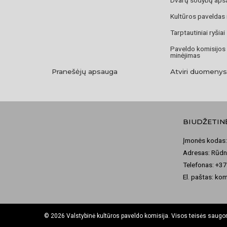
Kultūros paveldas
Tarptautiniai ryšiai
Paveldo komisijos
minėjimas
Pranešėjų apsauga
Atviri duomenys
BIUDŽETIN
Įmonės kodas:
Adresas: Rūdni
Telefonas: +3
El. paštas: ko
© 2026 Valstybinė kultūros paveldo komisija. Visos teisės saug