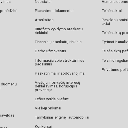
avimas
Nuostatai
Asmens duome
 posėdžiai
Planavimo dokumentai
Teisės aktai
Ataskaitos
Paveldo komisij
aktai
Biudžeto vykdymo ataskaitų
rinkiniai
Teisės aktų pro
Finansinių ataskaitų rinkiniai
Tyrimai ir anali
Darbo užmokestis
Teisės aktų pa
Informacija apie struktūrinius
Teisinio reguli
padalinius
Privatumo polit
Paskatinimai ir apdovanojimai
Viešųjų ir privačių interesų
o duomenų
deklaravimas, korupcijos
a
prevencija
Lėšos veiklai viešinti
Viešieji pirkimai
paveldas
Tarnybiniai lengvieji automobiliai
Konkursai
auga