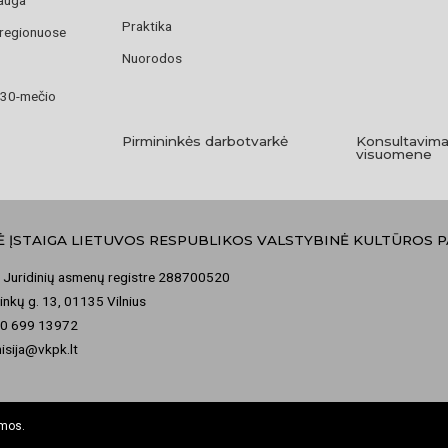
Praktika
 regionuose
Nuorodos
 30-mečio
Pirmininkės darbotvarkė
Konsultavima
visuomene
Ė ĮSTAIGA LIETUVOS RESPUBLIKOS VALSTYBINĖ KULTŪROS 
 Juridinių asmenų registre 288700520
nkų g. 13, 01135 Vilnius
70 699 13972
misija@vkpk.lt
omos.