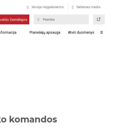
Versija neįgaliesiems
Svetainės medis
LT
veldo žemėlapis
informacija
Pranešėjų apsauga
Atviri duomenys
ško komandos