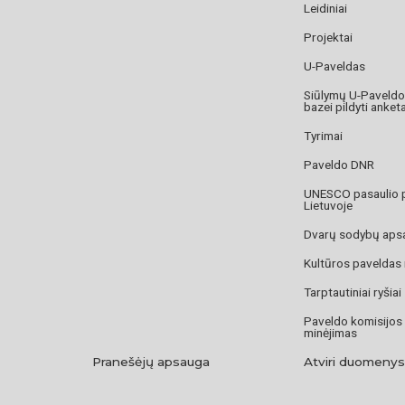
Leidiniai
Projektai
U-Paveldas
Siūlymų U-Paveld
bazei pildyti anket
Tyrimai
Paveldo DNR
UNESCO pasaulio 
Lietuvoje
Dvarų sodybų aps
Kultūros paveldas
Tarptautiniai ryšiai
Paveldo komisijos
minėjimas
Pranešėjų apsauga
Atviri duomenys