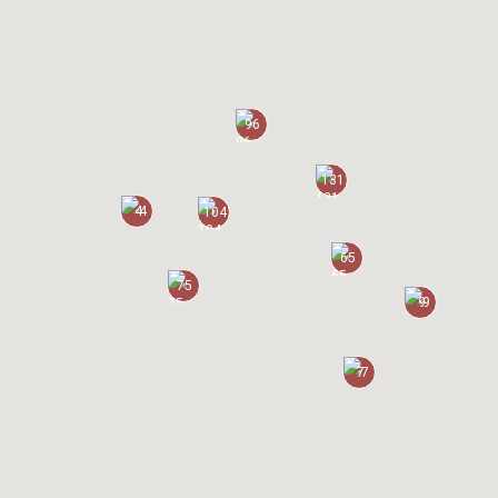
96
131
4
104
65
75
9
7