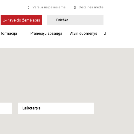
Versija neįgaliesiems
Svetainės medis
U-Paveldo žemėlapis
informacija
Pranešėjų apsauga
Atviri duomenys
Laikotarpis