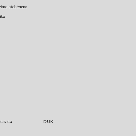
avimo stebėsena
ika
sis su
DUK