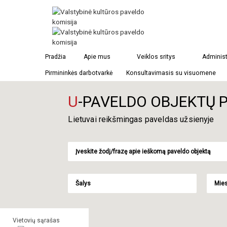
Pradžia
Apie mus
Veiklos sritys
Administ
Pirmininkės darbotvarkė
Konsultavimasis su visuomene
U
-PAVELDO OBJEKTŲ 
Lietuvai reikšmingas paveldas užsienyje
Šalys
Mies
Vietovių sąrašas