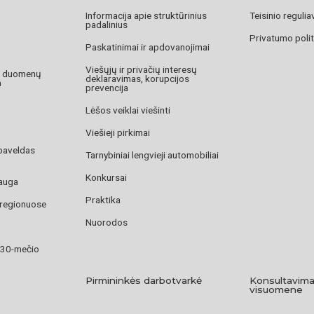
Informacija apie struktūrinius
Teisinio reguli
padalinius
Privatumo polit
Paskatinimai ir apdovanojimai
Viešųjų ir privačių interesų
o duomenų
deklaravimas, korupcijos
a
prevencija
Lėšos veiklai viešinti
Viešieji pirkimai
paveldas
Tarnybiniai lengvieji automobiliai
Konkursai
auga
Praktika
 regionuose
Nuorodos
 30-mečio
Pirmininkės darbotvarkė
Konsultavima
visuomene