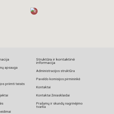
2
macija
Struktūra ir kontaktinė
informacija
nų apsauga
Administracijos struktūra
Paveldo komisijos pirmininkė
os priimti teisės
Kontaktai
jektai
Kontaktai žiniasklaidai
zės
Prašymų ir skundų nagrinėjimo
tvarka
žeidimai