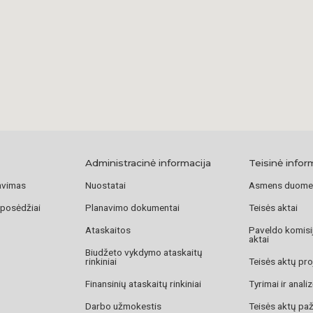
Administracinė informacija
Teisinė infor
avimas
Nuostatai
Asmens duome
 posėdžiai
Planavimo dokumentai
Teisės aktai
Ataskaitos
Paveldo komisij
aktai
Biudžeto vykdymo ataskaitų
rinkiniai
Teisės aktų pro
Finansinių ataskaitų rinkiniai
Tyrimai ir anali
Darbo užmokestis
Teisės aktų pa