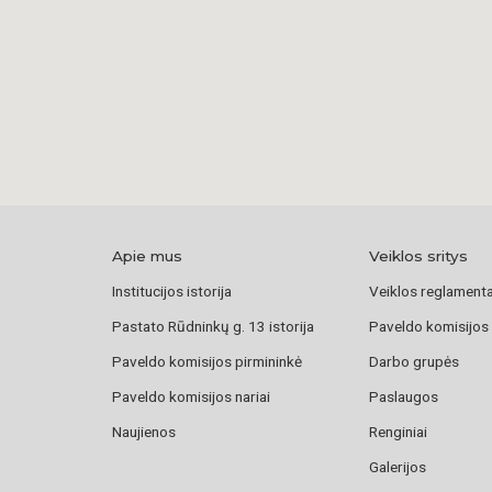
10
Apie mus
Veiklos sritys
Institucijos istorija
Veiklos reglament
Pastato Rūdninkų g. 13 istorija
Paveldo komisijos
Paveldo komisijos pirmininkė
Darbo grupės
Paveldo komisijos nariai
Paslaugos
Naujienos
Renginiai
Galerijos