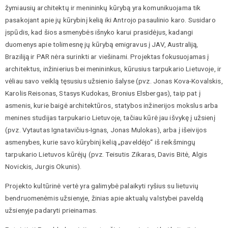
žymiausių architektų ir menininkų kūrybą yra komunikuojama tik
pasakojant apie jų kūrybinį kelią iki Antrojo pasaulinio karo. Susidaro
įspūdis, kad šios asmenybės išnyko karui prasidėjus, kadangi
duomenys apie tolimesnę jų kūrybą emigravus į JAV, Australiją,
Braziliją ir PAR nėra surinkti ar viešinami. Projektas fokusuojamas į
architektus, inžinierius bei menininkus, kūrusius tarpukario Lietuvoje, ir
vėliau savo veiklą tęsusius užsienio šalyse (pvz. Jonas Kova-Kovalskis,
Karolis Reisonas, Stasys Kudokas, Bronius Elsbergas), taip pat į
asmenis, kurie baigė architektūros, statybos inžinerijos mokslus arba
menines studijas tarpukario Lietuvoje, tačiau kūrė jau išvykę į užsienį
(pvz. Vytautas Ignatavičius-Ignas, Jonas Mulokas), arba į išeivijos
asmenybes, kurie savo kūrybinį kelią „paveldėjo“ iš reikšmingų
tarpukario Lietuvos kūrėjų (pvz. Teisutis Zikaras, Davis Bitė, Algis
Novickis, Jurgis Okunis).
Projekto kultūrinė vertė yra galimybė palaikyti ryšius su lietuvių
bendruomenėmis užsienyje, žinias apie aktualų valstybei paveldą
užsienyje padaryti prieinamas.