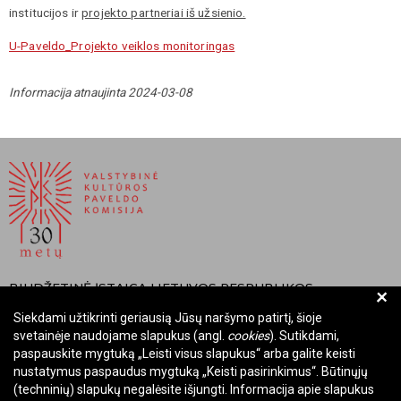
institucijos ir
projekto partneriai iš užsienio.
U-Paveldo_Projekto veiklos monitoringas
Informacija atnaujinta 2024-03-08
BIUDŽETINĖ ĮSTAIGA LIETUVOS RESPUBLIKOS
+
VALSTYBINĖ KULTŪROS PAVELDO KOMISIJA
Siekdami užtikrinti geriausią Jūsų naršymo patirtį, šioje
svetainėje naudojame slapukus (angl.
cookies
). Sutikdami,
Įmonės kodas: Juridinių asmenų registre 288700520
paspauskite mygtuką „Leisti visus slapukus“ arba galite keisti
Adresas: Rūdninkų g. 13, 01135 Vilnius
nustatymus paspaudus mygtuką „Keisti pasirinkimus“. Būtinųjų
Telefonas: +370 699 13972
(techninių) slapukų negalėsite išjungti. Informacija apie slapukus