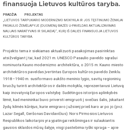
finansuoja Lietuvos kultūros taryba.
PRADŽIA
PROJEKTAS
„LIETUVOS TARPUKARIO MODERNIZMO MOKYKLA IR JOS TĘSTINUMO ŽENKLAI
PASAULIO ŽEMĖLAPYJE (DUOMENŲ BAZĖS U-PAVELDAS AKTUALIZAVIMAS
NAUJAIS NARATYVAIS IR SKLAIDA)“, KURĮ IŠ DALIES FINANSUOJA LIETUVOS
KULTŪROS TARYBA.
Projekto tema ir siekiamas aktualizuoti pasakojimas pasirinktas
atsižvelgiant į tai, kad 2021 m. UNESCO Pasaulio paveldo sąrašui
nominuota Kauno modernizmo architektūra, o 2015 m. Kauno miesto
architektūros paveldas įvertintas Europos kultūros paveldo ženklu.
1918–1940 m. susiformavo aukšto meninio lygio, savitų regioninių
bruožų turinti architektūros ir dailės mokykla, reprezentavusi Lietuvą
kaip inovatyvią Europos valstybę. Sudėtingos istorijos aplinkybės
lėmė, kad menininkai buvo priversti emigruoti į svečias šalis, įskaitant
žydų kilmės kūrėjus, kurie emigravo į užsienį prieš karo ar po jo (pvz.
Lazar Segall, Geršonas Davidavičius). Nors Pirmosios Lietuvos
Respublikos laikotarpis yra ypatingai reikšmingas ir sulaukiantis
gausios sklaidos mūsų šalyje, visgi pastebima ryški spraga – apie