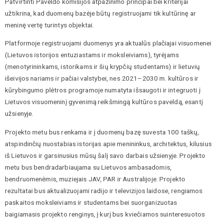
Patvirtinti Paveldo komisijos atpažinimo principai bei kriterijai
užtikrina, kad duomenų bazėje būtų registruojami tik kultūrinę ar
meninę vertę turintys objektai.
Platformoje registruojami duomenys yra aktualūs plačiajai visuomenei
(Lietuvos istorijos entuziastams ir moksleiviams), tyrėjams
(menotyrininkams, istorikams ir šių krypčių studentams) ir lietuvių
išeivijos nariams ir pačiai valstybei, nes 2021–2030 m. kultūros ir
kūrybingumo plėtros programoje numatyta išsaugoti ir integruoti į
Lietuvos visuomeninį gyvenimą reikšmingą kultūros paveldą, esantį
užsienyje.
Projekto metu bus renkama ir į duomenų bazę suvesta 100 taškų,
atspindinčių nuostabias istorijas apie menininkus, architektus, kilusius
iš Lietuvos ir garsinusius mūsų šalį savo darbais užsienyje. Projekto
metu bus bendradarbiaujama su Lietuvos ambasadomis,
bendruomenėmis, muziejais JAV, PAR ir Australijoje. Projekto
rezultatai bus aktualizuojami radijo ir televizijos laidose, rengiamos
paskaitos moksleiviams ir studentams bei suorganizuotas
baigiamasis projekto renginys, į kurį bus kviečiamos suinteresuotos