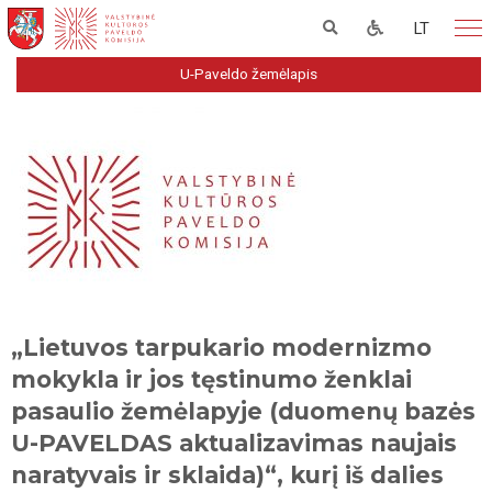
LT
U-Paveldo žemėlapis
„Lietuvos tarpukario modernizmo
mokykla ir jos tęstinumo ženklai
pasaulio žemėlapyje (duomenų bazės
U-PAVELDAS aktualizavimas naujais
naratyvais ir sklaida)“, kurį iš dalies