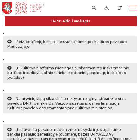
LT
U-Paveldo žemėlapis
Išeivijos kūrėjų keliais: Lietuvai reikšmingas kultūros paveldas
Prancūzijoje
„E-kultūros platforma (vieningas suskaitmeninto ir skaitmeninio
kultūros ir audiovizualinio turinio, elektroninių paslaugų ir sklaidos
portalas)
Naratyvinių klipų ciklas ir interaktyvus renginys „Neatskleistas
paveldo DNR“ bei sklaida. Vaizdo siužetus iš dalies finansuoja
Kultūros paveldo departamentas prie Kultūros ministerijos.
„Lietuvos tarpukario modernizmo mokykla ir jos tęstinumo
ženklai pasaulio žemėlapyje (duomenų bazės U-PAVELDAS
aktualizavimas naujais naratyvais ir sklaida)“, kurį iš dalies finansuoja