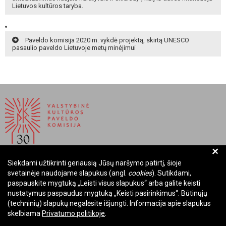
Lietuvos kultūros taryba.
Paveldo komisija 2020 m. vykdė projektą, skirtą UNESCO
pasaulio paveldo Lietuvoje metų minėjimui
+
Siekdami užtikrinti geriausią Jūsų naršymo patirtį, šioje
BIUDŽETINĖ ĮSTAIGA LIETUVOS RESPUBLIKOS
svetainėje naudojame slapukus (angl.
cookies
). Sutikdami,
VALSTYBINĖ KULTŪROS PAVELDO KOMISIJA
paspauskite mygtuką „Leisti visus slapukus“ arba galite keisti
nustatymus paspaudus mygtuką „Keisti pasirinkimus“. Būtinųjų
Įmonės kodas: Juridinių asmenų registre 288700520
(techninių) slapukų negalėsite išjungti. Informacija apie slapukus
Adresas: Rūdninkų g. 13, 01135 Vilnius
skelbiama
Privatumo politikoje
.
Telefonas: +370 699 13972