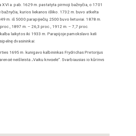
rta XVI a. pab. 1629 m. pastatyta pirmoji bažnyčia, o 1701
ė bažnyčia, kurios liekanos išliko. 1732 m. buvo atkelta
49 m. iš 5000 parapijiečių 2500 buvo lietuviai. 1878 m.
 proc., 1897 m. – 26,3 proc., 1912 m. – 7,7 proc.
kalba laikytos iki 1933 m. Parapijoje pamokslavo keli
usipelnę dvasininkai:
rties 1695 m. kunigavo kalbininkas Frydrichas Pretorijus
parengė neišleistą „Vaikų knygelę“. Svarbiausias jo kūrinys
w
lietuvių kalbų žodynas. Jo gale pridėtas 90 lietuviškų
ų rinkinėlis. F. Pretorijaus sūnus Frydrichas Pretorijus
pat darbavosi lietuvių kalbos srityje.
tvyko kunigas ir kovotojas už lietuvių kalbos teises
 Kai 1726 m. liepos 19 d. Žiliuose lankėsi Prūsijos
s informavo jį, kad Lietuvos kunigai yra nusiteikę prieš
rėjo Lizijaus vokietinimo politiką. Pasinaudoję proga
aprašė karaliaus lietuviškos mokyklos. Po pamaldų šis
G. Engelį įsteigti lietuvišką mokyklą ir paskyrė jį Lizijaus