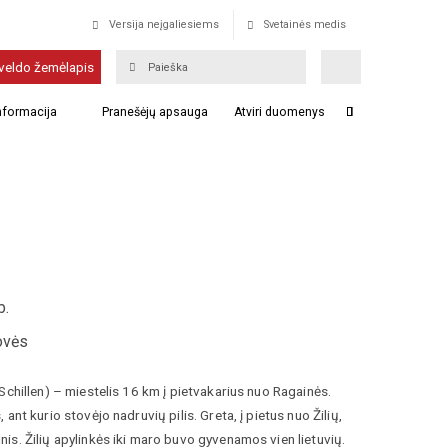
Versija neįgaliesiems
Svetainės medis
veldo žemėlapis
informacija
Pranešėjų apsauga
Atviri duomenys
b.
ovės
n, Schillen) – miestelis 16 km į pietvakarius nuo Ragainės.
s, ant kurio stovėjo nadruvių pilis. Greta, į pietus nuo Žilių,
lnis. Žilių apylinkės iki maro buvo gyvenamos vien lietuvių.