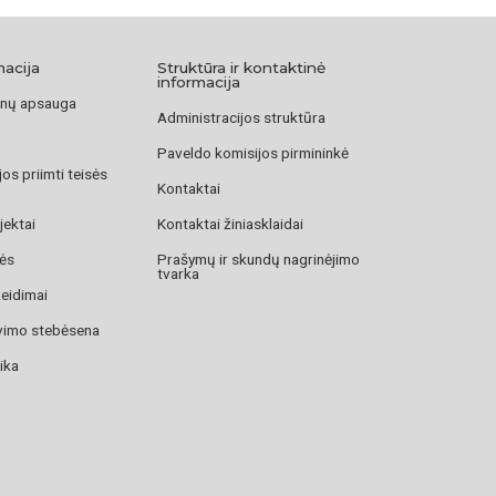
, / Nuo serbentėlių / Giružė raudonavo. / Nuo prasto
klėlio / Veidužiai mėlynavo. // Ant švento Jono / Bus
macija
Struktūra ir kontaktinė
im vyrus parduoti. // Jei neparduosim / Tuos prastus
informacija
 išmainysim.“
nų apsauga
Administracijos struktūra
Paveldo komisijos pirmininkė
os priimti teisės
tps://www.mle.lt/straipsniai/ziliu-1-parapija
Kontaktai
ambora Henrikas, Mažosios Lietuvos kultūros pėdsakai
jektai
Kontaktai žiniasklaidai
e, Vilnius, Mintis, 1990
zės
Prašymų ir skundų nagrinėjimo
tvarka
žeidimai
avimo stebėsena
ika