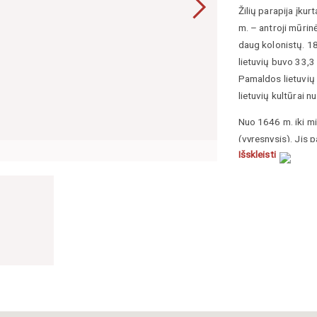
Žilių parapija įku
m. – antroji mūrin
daug kolonistų. 18
lietuvių buvo 33,3
Pamaldos lietuvių 
lietuvių kultūrai n
Nuo 1646 m. iki mi
(vyresnysis). Jis 
Google Street Vie
Išskleisti
– 2 tomų vokiečių-
priežodžių ir mįsli
(jaunesnysis) taip 
1711 m. į Žilius a
Gabrielius Engelis.
karalius, G. Engeli
konsistorijos pata
vietos lietuviai p
įpareigojo kleboną 