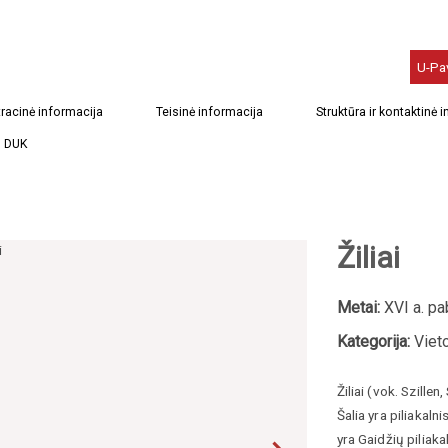
U-Pa
racinė informacija
Teisinė informacija
Struktūra ir kontaktinė 
DUK
Žiliai
Metai:
XVI a. pa
Kategorija:
Viet
Žiliai (vok. Szille
Šalia yra piliakalni
yra Gaidžių piliaka