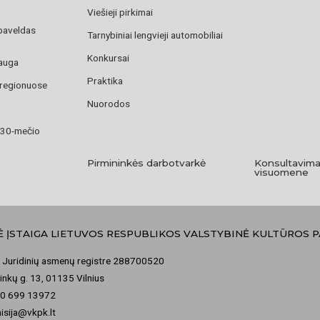
Viešieji pirkimai
paveldas
Tarnybiniai lengvieji automobiliai
Konkursai
auga
Praktika
 regionuose
Nuorodos
 30-mečio
Pirmininkės darbotvarkė
Konsultavima
visuomene
Ė ĮSTAIGA LIETUVOS RESPUBLIKOS VALSTYBINĖ KULTŪROS 
 Juridinių asmenų registre 288700520
nkų g. 13, 01135 Vilnius
70 699 13972
misija@vkpk.lt