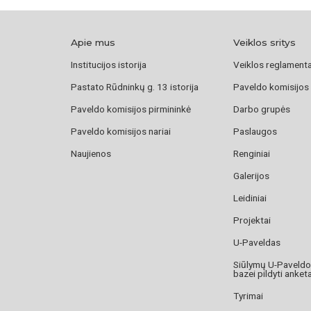
Apie mus
Veiklos sritys
Institucijos istorija
Veiklos reglament
Pastato Rūdninkų g. 13 istorija
Paveldo komisijos
Paveldo komisijos pirmininkė
Darbo grupės
Paveldo komisijos nariai
Paslaugos
Naujienos
Renginiai
Galerijos
Leidiniai
Projektai
U-Paveldas
Siūlymų U-Paveld
bazei pildyti anket
Tyrimai