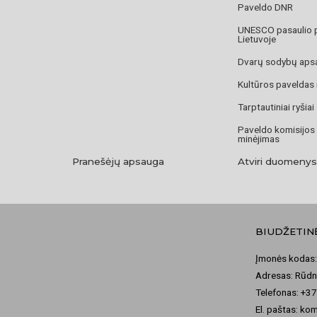
Paveldo DNR
UNESCO pasaulio 
Lietuvoje
Dvarų sodybų aps
Kultūros paveldas
Tarptautiniai ryšiai
Paveldo komisijos
minėjimas
Pranešėjų apsauga
Atviri duomenys
BIUDŽETIN
Įmonės kodas:
Adresas: Rūdni
Telefonas: +3
El. paštas: ko