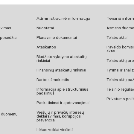
„Nuo šermukšnėlių
vyro, / Nuo girtuo
Administracinė informacija
Teisinė infor
metturgėlis, / Ves
vyrus, / Čigonams
avimas
Nuostatai
Asmens duome
 posėdžiai
Planavimo dokumentai
Teisės aktai
Ataskaitos
Paveldo komisij
Juška Albertas, ht
aktai
Biudžeto vykdymo ataskaitų
Šilas Vytautas, S
rinkiniai
Teisės aktų pro
Kaliningrado srityj
Finansinių ataskaitų rinkiniai
Tyrimai ir anali
Darbo užmokestis
Teisės aktų pa
Informacija apie struktūrinius
Teisinio reguli
padalinius
Privatumo polit
Paskatinimai ir apdovanojimai
Viešųjų ir privačių interesų
o duomenų
deklaravimas, korupcijos
a
prevencija
Lėšos veiklai viešinti