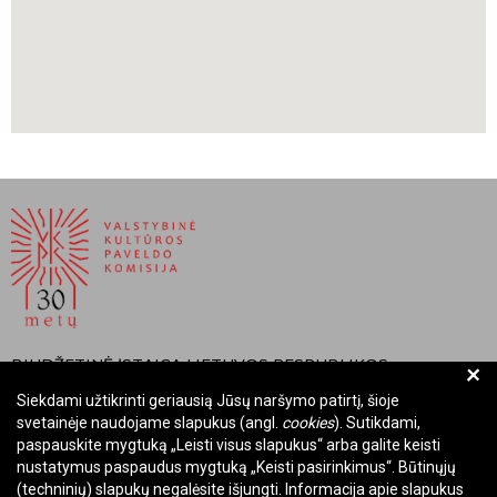
BIUDŽETINĖ ĮSTAIGA LIETUVOS RESPUBLIKOS
+
VALSTYBINĖ KULTŪROS PAVELDO KOMISIJA
Siekdami užtikrinti geriausią Jūsų naršymo patirtį, šioje
svetainėje naudojame slapukus (angl.
cookies
). Sutikdami,
Įmonės kodas: Juridinių asmenų registre 288700520
paspauskite mygtuką „Leisti visus slapukus“ arba galite keisti
Adresas: Rūdninkų g. 13, 01135 Vilnius
nustatymus paspaudus mygtuką „Keisti pasirinkimus“. Būtinųjų
Telefonas: +370 699 13972
(techninių) slapukų negalėsite išjungti. Informacija apie slapukus