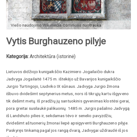
Viešo naudojimo Wikimedia Commons
nuotrauka
Vytis Burghauzeno pilyje
Kategorija:
Architektūra (istorinė)
Lietuvos didžiojo kunigaikščio Kazimiero Jogailaičio dukra
Jadvyga Jogailaitė 1475 m. ištekėjo už Bavarijos kunigaikščio
Jurgio Turtingojo, Liudviko IX sūnaus. Jadvyga Jurgio žmona
išbuvo dvidešimt septynerius metus, nors iš tikrųjų kartu išgyveno
tik dešimt metų. Iš pradžių jų santuokinis gyvenimas klostėsi gerai,
pora greitai susilaukė palikuonių. 1485 m. Jurgis pašalino Jadvygą
iš Landshuto pilies ir, sekdamas tėvo ir senelio pavyzdžiu,
dvidešimt aštuonerių žmonai liepė apsigyventi Burghauzeno pilyje.
Paskyręs tinkamą pagal jos rangą dvarą, Jadvygai uždraudė iš jos